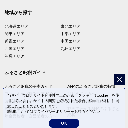
地域から探す
北海道エリア
東北エリア
関東エリア
中部エリア
近畿エリア
中国エリア
四国エリア
九州エリア
沖縄エリア
ふるさと納税ガイド
ふるさと納税の基本ガイド
ANAのふるさと納税の特徴
ワンストップ特例制度ガイド
はじめての方へ
当サイトでは、サイト利便性向上のため、クッキー（Cookie）を使
用しています。サイトの閲覧を継続された場合、Cookieの利用に同
確定申告のしかた
ふるさと納税の流れ
意したことものといたします。
控除上限額シミュレーション
動画でわかるANAのふるさと
詳細については
プライバシーポリシー
をお読みください。
納税
年金受給者・自営業者の方へ
OK