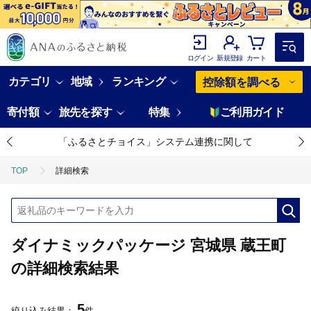
ログイン
新規登録
カート
カテゴリ
地域
ランキング
控除額を調べる
寄付額
旅先を探す
特集
ご利用ガイド
「ふるさとチョイス」システム連携に関して
TOP
詳細検索
ダイナミックパッケージ 宮城県 蔵王町
の詳細検索結果
5
絞り込み結果：
件