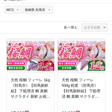
WCS
長崎県 対馬市
並べ替え:
天然 桜鯛 フィーレ 1kg
天然 桜鯛 フィーレ
《対馬市》【対馬新鮮
500g 程度 《対馬市》
組】 下処理済 鯛 真鯛
【対馬新鮮組】 下処理
サクラダイ 新鮮 お祝い
済 鯛 真鯛 サクラダイ
冷凍配送 産地直送
新鮮 お祝い 冷凍配送
[WCS002]
産地直送 [WCS013]