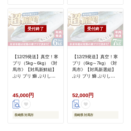
【12/29発送】真空！寒
【12/29発送】真空！寒
ブリ（5kg～6kg）《対
ブリ（6kg～7kg）《対
馬市》【対馬新鮮組】
馬市》【対馬新選組】
ぶり ブリ 鰤 ぶりしゃ
ぶり ブリ 鰤 ぶりしゃ
ぶ しゃぶしゃぶ 刺身
ぶ しゃぶしゃぶ 刺身
鮮魚 海鮮 魚 対馬 長崎
鮮魚 海鮮 魚 対馬 長崎
45,000円
52,000円
国産 新鮮 冷蔵 鍋 海鮮
国産 新鮮 冷蔵 鍋 海鮮
鍋 年末 正月 年内発送
鍋 年末 正月 年内発送
年内配送 年末配送 時間
年内配送 年末配送 時間
指定 [WCS008]
指定 [WCS009]
長崎県 対馬市
長崎県 対馬市