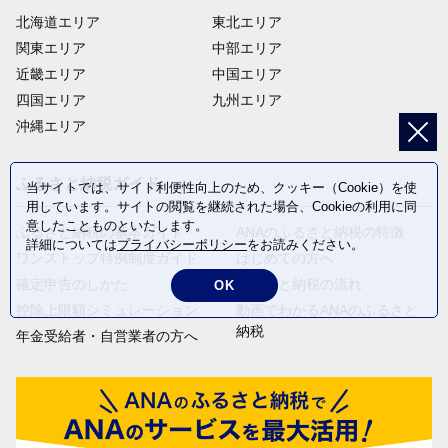
北海道エリア
東北エリア
関東エリア
中部エリア
近畿エリア
中国エリア
四国エリア
九州エリア
沖縄エリア
ふるさと納税ガイド
当サイトでは、サイト利便性向上のため、クッキー（Cookie）を使
用しています。サイトの閲覧を継続された場合、Cookieの利用に同
意したことものといたします。
ふるさと納税の基本ガイド
ANAのふるさと納税の特徴
詳細については
プライバシーポリシー
をお読みください。
ワンストップ特例制度ガイド
はじめての方へ
確定申告のしかた
ふるさと納税の流れ
OK
控除上限額シミュレーション
動画でわかるANAのふるさと
納税
年金受給者・自営業者の方へ