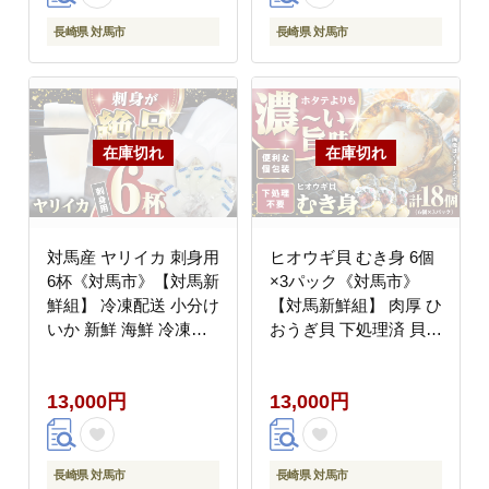
長崎県 対馬市
長崎県 対馬市
対馬産 ヤリイカ 刺身用
ヒオウギ貝 むき身 6個
6杯《対馬市》【対馬新
×3パック《対馬市》
鮮組】 冷凍配送 小分け
【対馬新鮮組】 肉厚 ひ
いか 新鮮 海鮮 冷凍配
おうぎ貝 下処理済 貝
送 [WCS003]
新鮮 特産品 冷凍配送
[WCS001]
13,000円
13,000円
長崎県 対馬市
長崎県 対馬市