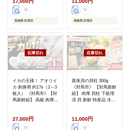
17,000円
11,000円
長崎県 対馬市
長崎県 対馬市
イカの王様！ アオリイ
真珠貝の貝柱 300g
カ 刺身用 約1?s（2～3
《対馬市》 【対馬新鮮
枚入） 《対馬市》【対
組】 肉厚 貝柱 下処理
馬新鮮組】 高級 肉厚
済 貝 新鮮 特産品 冷凍
水いか 新鮮 海鮮 冷凍
配送 [WCS014]
配送 [WCS004]
27,000円
11,000円