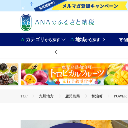
カテゴリ
地域
から探す
から探す
寄付
TOP
九州地方
鹿児島県
和泊町
POWER
TOP
卵・乳製品
POWER GELATO 沖永良部島産（塩
TOP
卵・乳製品
アイスクリーム
POWER G