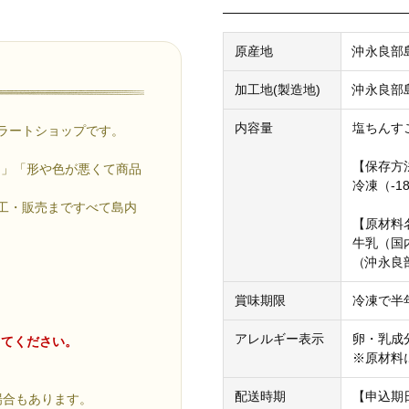
原産地
沖永良部
加工地(製造地)
沖永良部
内容量
塩ちんすこ
ラートショップです。
【保存方
た」「形や色が悪くて商品
冷凍（-1
」
加工・販売まですべて島内
【原材料
牛乳（国
（沖永良
賞味期限
冷凍で半
。
アレルギー表示
卵・乳成
じてください。
※原材料
配送時期
【申込期
場合もあります。