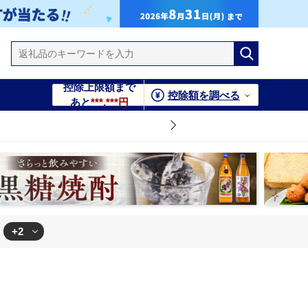
控除上限額まで
控除額を調べる
あと
***,***円
+2