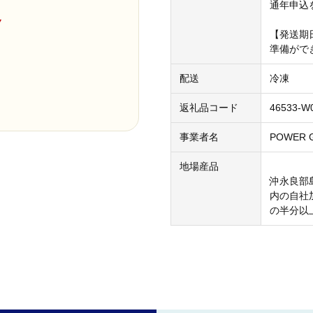
通年申込
▼
【発送期
準備がで
配送
冷凍
返礼品コード
46533-W
事業者名
POWER 
地場産品
沖永良部
内の自社
の半分以