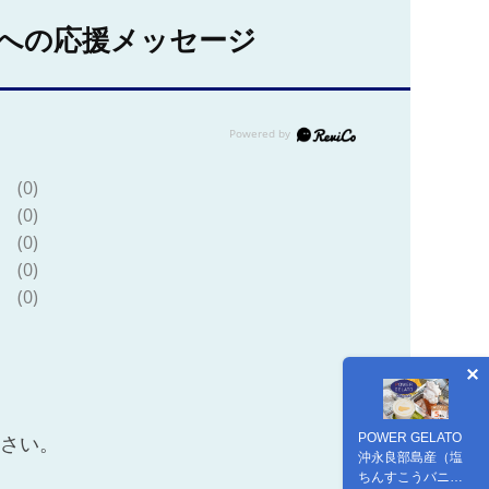
への応援メッセージ
(0)
(0)
(0)
(0)
(0)
POWER GELATO
ださい。
沖永良部島産（塩
ちんすこうバニ