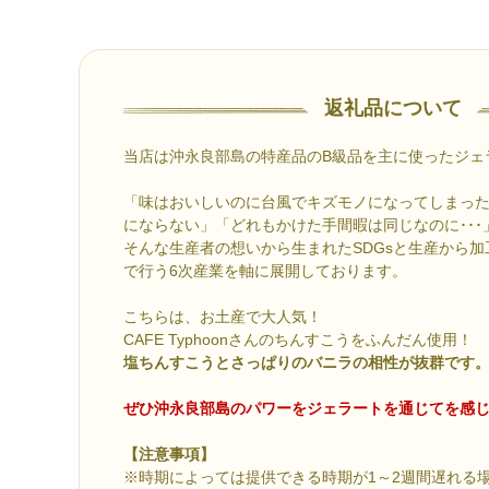
返礼品について
当店は沖永良部島の特産品のB級品を主に使ったジェ
「味はおいしいのに台風でキズモノになってしまっ
にならない」「どれもかけた手間暇は同じなのに･･･
そんな生産者の想いから生まれたSDGsと生産から
で行う6次産業を軸に展開しております。
こちらは、お土産で大人気！
CAFE Typhoonさんのちんすこうをふんだん使用！
塩ちんすこうとさっぱりのバニラの相性が抜群です
ぜひ沖永良部島のパワーをジェラートを通じてを感
【注意事項】
※時期によっては提供できる時期が1～2週間遅れる