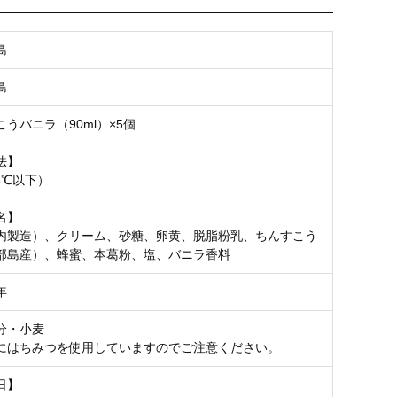
お気に入り登録
島
島
うバニラ（90ml）×5個
法】
8℃以下）
名】
内製造）、クリーム、砂糖、卵黄、脱脂粉乳、ちんすこう
部島産）、蜂蜜、本葛粉、塩、バニラ香料
年
分・小麦
にはちみつを使用していますのでご注意ください。
日】