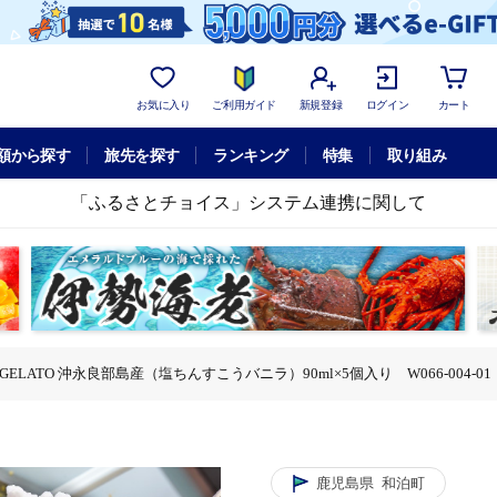
お気に入り
ご利用ガイド
新規登録
ログイン
カート
額から探す
旅先を探す
ランキング
特集
取り組み
「ふるさとチョイス」システム連携に関して
 GELATO 沖永良部島産（塩ちんすこうバニラ）90ml×5個入り W066-004-01
ちんすこうバニラ）90ml×5個入り W066-004-01
ELATO 沖永良部島産（塩ちんすこうバニラ）90ml×5個入り W066-004-01
鹿児島県
和泊町