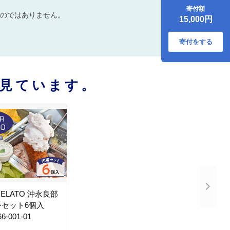
ラ）90ml×5個入
寄付額
り W066-004-01
のではありません。
15,000円
寄付をする
見ています。
GELATO 沖永良部
セット6個入
-001-01