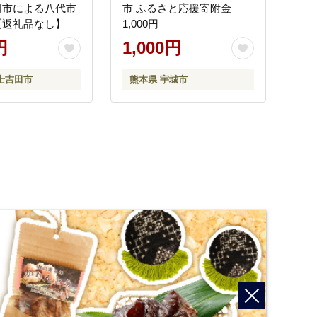
田市による八代市
市 ふるさと応援寄附金
【返礼品なし】
1,000円
円
1,000円
士吉田市
熊本県 宇城市