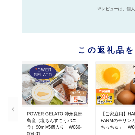
※レビューは、個人
この返礼品
POWER GELATO 沖永良部
【ご家庭用】HAR
島産（塩ちんすこうバニ
FARMのモリン
ラ）90ml×5個入り W066-
ちっちゅ」 W065
004-01