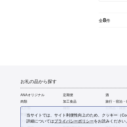
8
全
件
お礼の品から探す
ANAオリジナル
定期便
酒
肉類
加工食品
旅行・宿泊・
魚介類
麺類
日用品・雑貨
野菜
パン・菓子類
電化製品
当サイトでは、サイト利便性向上のため、クッキー（Coo
詳細については
プライバシーポリシー
をお読みください
フルーツ
卵・乳製品
ファッション