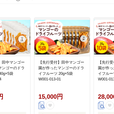
】田中マンゴー
【先行受付】田中マンゴー
【先行受
マンゴーのドラ
園が作ったマンゴーのドラ
園が作っ
40g×5袋
イフルーツ 20g×5袋
イフルーツ
4
W001-013-01
W001-01
円
15,000円
28,0