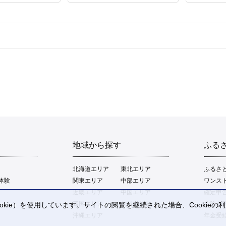
地域から探す
ふる
北海道エリア
東北エリア
ふるさ
体験
関東エリア
中部エリア
ワンス
近畿エリア
中国エリア
確定申
四国エリア
九州エリア
控除上
kie）を使用しています。サイトの閲覧を継続された場合、Cookie
。
沖縄エリア
年金受