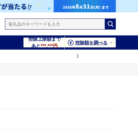
控除上限額まで
控除額を調べる
あと
***,***円