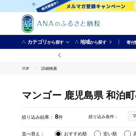
カテゴリ
地域
から探す
から探す
寄付
TOP
詳細検索
マンゴー 鹿児島県 和泊
8
絞り込み条件：
絞り込み結果：
件
並べ替え：
おすすめ順
安い順