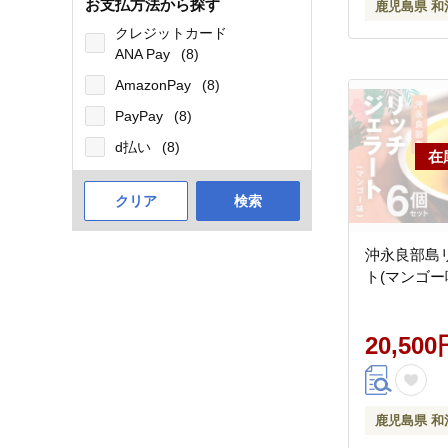
お支払方法から探す
鹿児島県 和
クレジットカード
ANA Pay
(8)
AmazonPay
(8)
PayPay
(8)
d払い
(8)
クリア
検索
沖永良部島
ト(マンゴー
20,500
鹿児島県 和