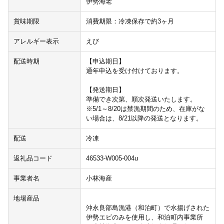
伊勢海老
賞味期限
消費期限：冷凍保存で約3ヶ月
アレルギー表示
えび
配送時期
【申込期日】
通年申込を受け付けております。
【発送期日】
準備でき次第、順次発送いたします。
※5/1～8/20は禁漁期間のため、在庫がな
い場合は、8/21以降の発送となります。
配送
冷凍
返礼品コード
46533-W005-004u
事業者名
小林海産
地場産品
沖永良部島漁港（和泊町）で水揚げされた
伊勢エビのみを使用し、和泊町内事業所