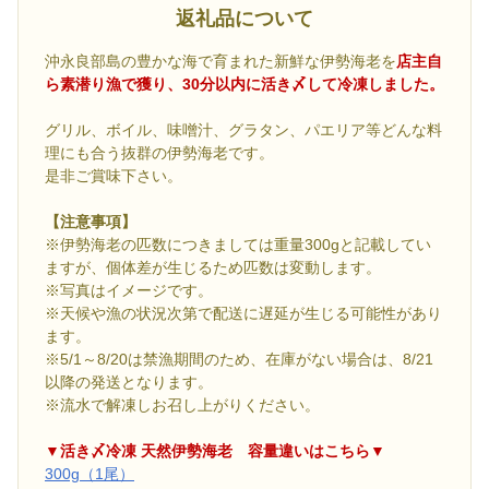
返礼品について
沖永良部島の豊かな海で育まれた新鮮な伊勢海老を
店主自
ら素潜り漁で獲り、30分以内に活き〆して冷凍しました。
グリル、ボイル、味噌汁、グラタン、パエリア等どんな料
理にも合う抜群の伊勢海老です。
是非ご賞味下さい。
【注意事項】
※伊勢海老の匹数につきましては重量300gと記載してい
ますが、個体差が生じるため匹数は変動します。
※写真はイメージです。
※天候や漁の状況次第で配送に遅延が生じる可能性があり
ます。
※5/1～8/20は禁漁期間のため、在庫がない場合は、8/21
以降の発送となります。
※流水で解凍しお召し上がりください。
▼活き〆冷凍 天然伊勢海老 容量違いはこちら▼
300g（1尾）