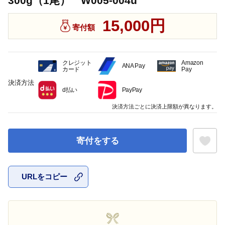
300g（1尾） W005-004u
15,000円
寄付額
クレジット
Amazon
ANA Pay
カード
Pay
決済方法
d払い
PayPay
決済方法ごとに決済上限額が異なります。
寄付をする
URLをコピー
お気に入