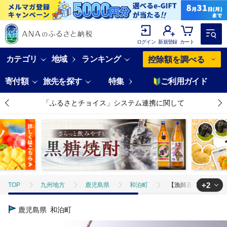
ログイン
新規登録
カート
カテゴリ
地域
ランキング
控除額を調べる
寄付額
旅先を探す
特集
ご利用ガイド
「ふるさとチョイス」システム連携に関して
+2
TOP
九州地方
鹿児島県
和泊町
【漁師直送】活き〆冷凍 
TOP
魚介類
【漁師直送】活き〆冷凍 天然伊勢海老 300g（1尾） W0
鹿児島県
和泊町
TOP
魚介類
えび
【漁師直送】活き〆冷凍 天然伊勢海老 300g