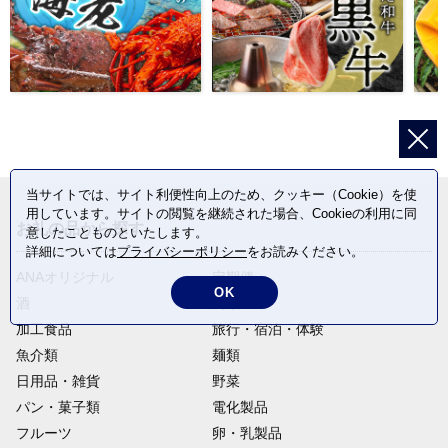
当サイトでは、サイト利便性向上のため、クッキー（Cookie）を使
用しています。サイトの閲覧を継続された場合、Cookieの利用に同
お礼の品から探す
意したことものといたします。
詳細については
プライバシーポリシー
をお読みください。
ANAオリジナル
定期便
OK
酒
肉類
加工食品
旅行・宿泊・体験
魚介類
麺類
日用品・雑貨
野菜
パン・菓子類
電化製品
フルーツ
卵・乳製品