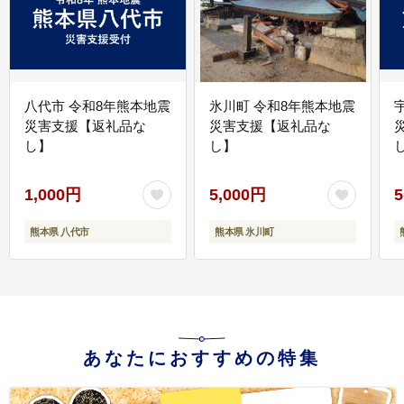
八代市 令和8年熊本地震
氷川町 令和8年熊本地震
災害支援【返礼品な
災害支援【返礼品な
し】
し】
し
1,000円
5,000円
5
熊本県 八代市
熊本県 氷川町
あなたにおすすめの特集