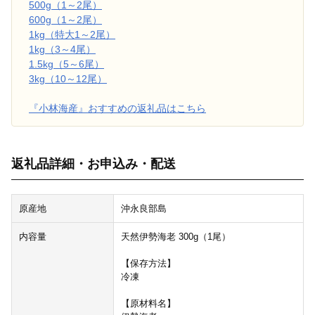
500g（1～2尾）
600g（1～2尾）
1kg（特大1～2尾）
1kg（3～4尾）
1.5kg（5～6尾）
3kg（10～12尾）
『小林海産』おすすめの返礼品はこちら
返礼品詳細・お申込み・配送
原産地
沖永良部島
内容量
天然伊勢海老 300g（1尾）
【保存方法】
冷凍
【原材料名】