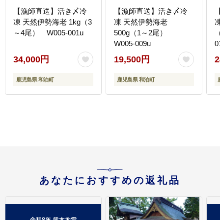
【漁師直送】活き〆冷
【漁師直送】活き〆冷
凍 天然伊勢海老 1kg（3
凍 天然伊勢海老
～4尾） W005-001u
500g（1～2尾）
W005-009u
0
34,000円
19,500円
2
鹿児島県 和泊町
鹿児島県 和泊町
あなたにおすすめの返礼品