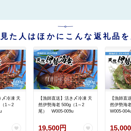
を見た人はほかにこんな返礼品を
〆冷凍 天
【漁師直送】活き〆冷凍 天
【漁師直送
 （1～2
然伊勢海老 500g（1～2
然伊勢海老
u
尾） W005-009u
W005-004
19,500円
15,00