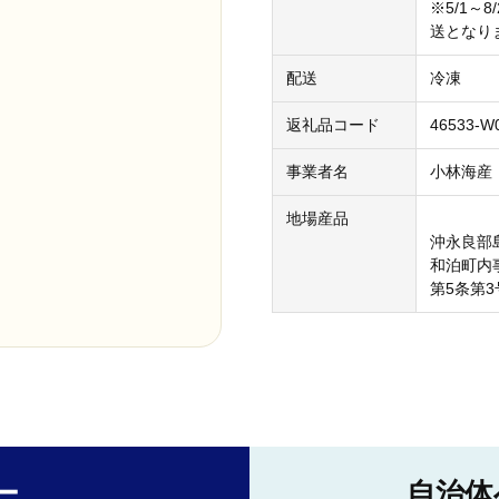
※5/1～
送となり
配送
冷凍
返礼品コード
46533-W
事業者名
小林海産
地場産品
沖永良部
和泊町内
第5条第
ー
自治体