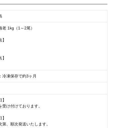
お気に入り登録
島
老 1kg（1～2尾）
法】
名】
：冷凍保存で約3ヶ月
日】
を受け付けております。
日】
次第、順次発送いたします。