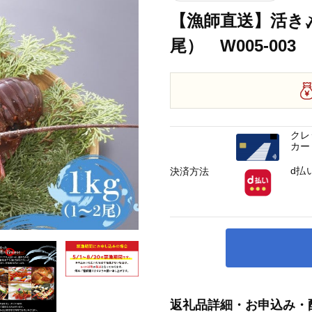
【漁師直送】活き〆
尾） W005-003
クレ
カー
d払
決済方法
返礼品詳細・お申込み・