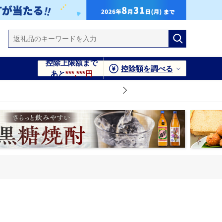
控除上限額まで
控除額を調べる
あと
***,***円