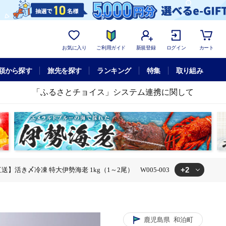
お気に入り
ご利用ガイド
新規登録
ログイン
カート
額から探す
旅先を探す
ランキング
特集
取り組み
「ふるさとチョイス」システム連携に関して
+2
送】活き〆冷凍 特大伊勢海老 1kg（1～2尾） W005-003
（1～2尾） W005-003
海老 1kg（1～2尾） W005-003
鹿児島県
和泊町