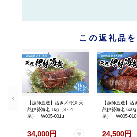
この返礼品
【漁師直送】活き〆冷凍 天
【漁師直送】活き
然伊勢海老 1kg（3～4
然伊勢海老 600g
尾） W005-001u
尾） W005-010
34,000円
24,500円