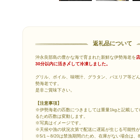
返礼品について
沖永良部島の豊かな海で育まれた新鮮な伊勢海老を
30分以内に活き〆して冷凍しました。
グリル、ボイル、味噌汁、グラタン、パエリア等ど
勢海老です。
是非ご賞味下さい。
【注意事項】
※伊勢海老の匹数につきましては重量1kgと記載し
るため匹数は変動します。
※写真はイメージです。
※天候や漁の状況次第で配送に遅延が生じる可能性
※5/1～8/20は禁漁期間のため、在庫がない場合は、