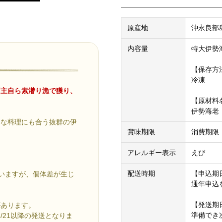
原産地
沖永良部
内容量
特大伊勢海
【保存方
冷凍
店主自ら素潜り漁で獲り、
【原材料
伊勢海老
んな料理にも合う抜群の伊
賞味期限
消費期限
アレルギー表示
えび
配送時期
【申込期
ていますが、個体差が生じ
通年申込
【発送期
があります。
準備でき
8/21以降の発送となりま