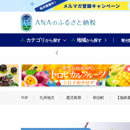
カテゴリ
地域
から探す
から探す
寄付
TOP
九州地方
鹿児島県
和泊町
【漁師直
TOP
魚介類
【漁師直送】活き〆冷凍 特大伊勢海老 1kg
TOP
魚介類
えび
【漁師直送】活き〆冷凍 特大伊勢