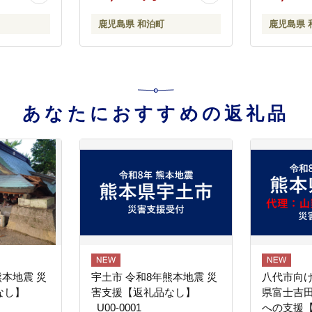
鹿児島県 和泊町
鹿児島県 
あなたにおすすめの返礼品
熊本地震 災
宇土市 令和8年熊本地震 災
八代市向け
なし】
害支援【返礼品なし】
県富士吉
_U00-0001
への支援