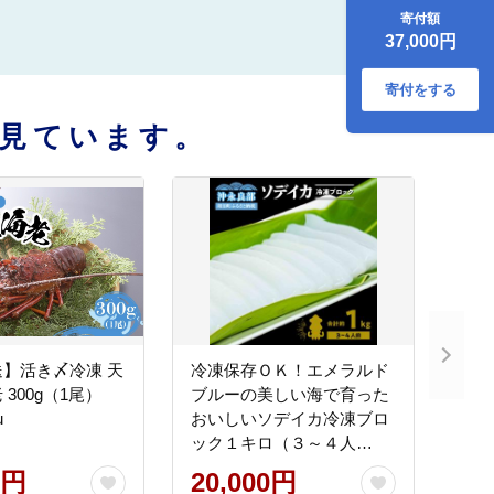
尾） W005-003
寄付額
37,000円
寄付をする
見ています。
】活き〆冷凍 天
冷凍保存ＯＫ！エメラルド
 300g（1尾）
ブルーの美しい海で育った
u
おいしいソデイカ冷凍ブロ
ック１キロ（３～４人
前）！
0円
20,000円