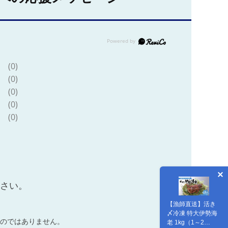
(0)
(0)
(0)
(0)
(0)
ださい。
【漁師直送】活き
〆冷凍 特大伊勢海
のではありません。
老 1kg（1～2