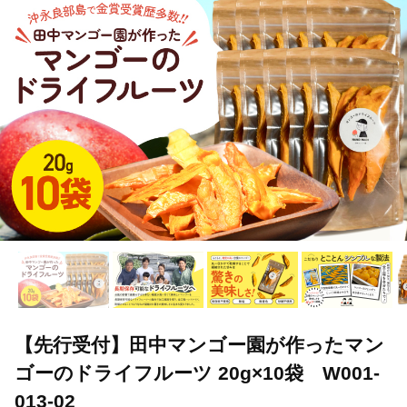
TOP
パン・菓子類
和菓子
【先行受付】田中マンゴー園が作った
TOP
パン・菓子類
和菓子
ほかの和菓子
【先行受付】
【先行受付】田中マンゴー園が作ったマン
ゴーのドライフルーツ 20g×10袋 W001-
013-02