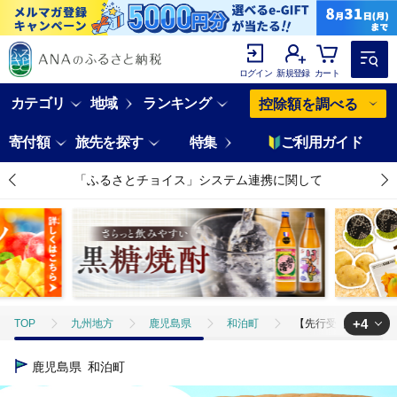
ログイン
新規登録
カート
カテゴリ
地域
ランキング
控除額を調べる
寄付額
旅先を探す
特集
ご利用ガイド
「ふるさとチョイス」システム連携に関して
+4
TOP
九州地方
鹿児島県
和泊町
【先行受付】田中マンゴ
TOP
フルーツ
【先行受付】田中マンゴー園が作ったマンゴーのドライフル
鹿児島県
和泊町
TOP
フルーツ
マンゴー
【先行受付】田中マンゴー園が作ったマン