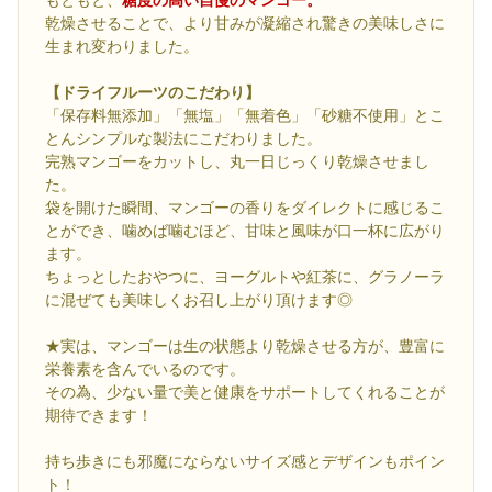
もともと、
糖度の高い自慢のマンゴー。
乾燥させることで、より甘みが凝縮され驚きの美味しさに
生まれ変わりました。
【ドライフルーツのこだわり】
「保存料無添加」「無塩」「無着色」「砂糖不使用」とこ
とんシンプルな製法にこだわりました。
完熟マンゴーをカットし、丸一日じっくり乾燥させまし
た。
袋を開けた瞬間、マンゴーの香りをダイレクトに感じるこ
とができ、噛めば噛むほど、甘味と風味が口一杯に広がり
ます。
ちょっとしたおやつに、ヨーグルトや紅茶に、グラノーラ
に混ぜても美味しくお召し上がり頂けます◎
★実は、マンゴーは生の状態より乾燥させる方が、豊富に
栄養素を含んでいるのです。
その為、少ない量で美と健康をサポートしてくれることが
期待できます！
持ち歩きにも邪魔にならないサイズ感とデザインもポイン
ト！