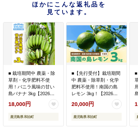
ほかにこんな返礼品を
見ています。
■ 栽培期間中 農薬・除
■【先行受付】栽培期間
草剤・化学肥料不使
中 農薬・除草剤・化学
用！バニラ風味の甘い
肥料不使用！南国の島
島バナナ 3kg【2026年4
レモン 3kg！【2026年9
島
月上旬～2026年11月下
月～2027年2月下旬お届
18,000円
20,000円
1
旬お届け】 W043-
け】 W043-004u
001u
0
鹿児島県 和泊町
鹿児島県 和泊町