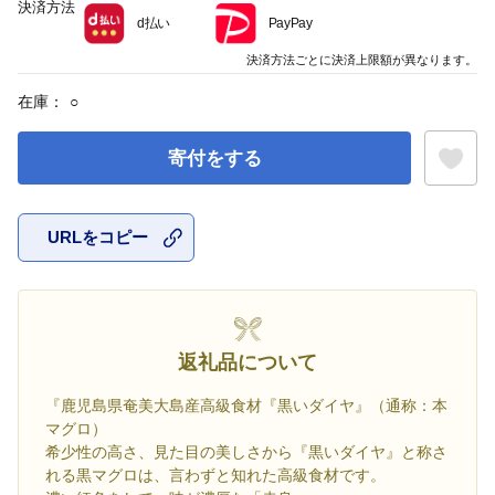
決済方法
d払い
PayPay
決済方法ごとに決済上限額が異なります。
在庫：
○
寄付をする
URLをコピー
お気に入
返礼品について
『鹿児島県奄美大島産高級食材『黒いダイヤ』（通称：本
マグロ）
希少性の高さ、見た目の美しさから『黒いダイヤ』と称さ
れる黒マグロは、言わずと知れた高級食材です。