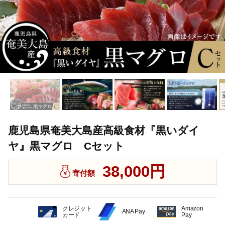
鹿児島県奄美大島産高級食材『黒いダイ
ヤ』黒マグロ Cセット
38,000円
寄付額
クレジット
Amazon
ANA Pay
カード
Pay