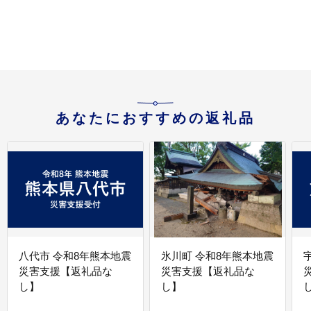
あなたにおすすめの返礼品
八代市 令和8年熊本地震
氷川町 令和8年熊本地震
災害支援【返礼品な
災害支援【返礼品な
し】
し】
し