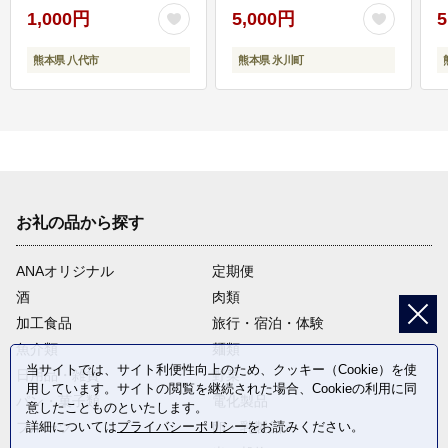
1,000円
5,000円
5
熊本県 八代市
熊本県 氷川町
お礼の品から探す
ANAオリジナル
定期便
酒
肉類
加工食品
旅行・宿泊・体験
魚介類
麺類
当サイトでは、サイト利便性向上のため、クッキー（Cookie）を使
日用品・雑貨
野菜
用しています。サイトの閲覧を継続された場合、Cookieの利用に同
パン・菓子類
電化製品
意したことものといたします。
フルーツ
卵・乳製品
詳細については
プライバシーポリシー
をお読みください。