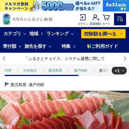
ログイン
新規登録
カート
カテゴリ
地域
ランキング
控除額を調べる
寄付額
旅先を探す
特集
ご利用ガイド
「ふるさとチョイス」システム連携に関して
+1
TOP
九州地方
鹿児島県
瀬戸内町
鹿児島県奄美大島
TOP
魚介類
鮮魚
マグロ
鹿児島県奄美大島産高級食
鹿児島県
瀬戸内町