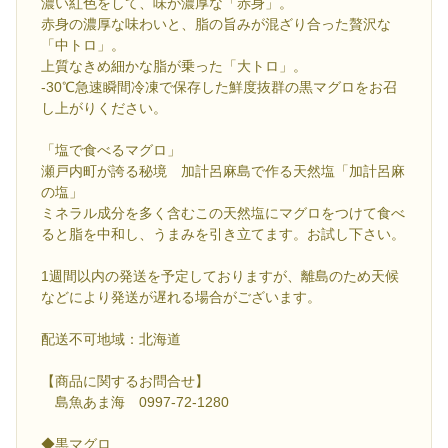
濃い紅色をして、味が濃厚な「赤身」。
赤身の濃厚な味わいと、脂の旨みが混ざり合った贅沢な
「中トロ」。
上質なきめ細かな脂が乗った「大トロ」。
-30℃急速瞬間冷凍で保存した鮮度抜群の黒マグロをお召
し上がりください。
「塩で食べるマグロ」
瀬戸内町が誇る秘境 加計呂麻島で作る天然塩「加計呂麻
の塩」
ミネラル成分を多く含むこの天然塩にマグロをつけて食べ
ると脂を中和し、うまみを引き立てます。お試し下さい。
1週間以内の発送を予定しておりますが、離島のため天候
などにより発送が遅れる場合がございます。
配送不可地域：北海道
【商品に関するお問合せ】
島魚あま海 0997-72-1280
◆黒マグロ