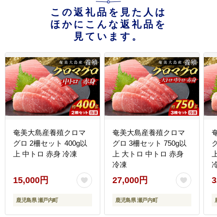
この返礼品を見た人は
ほかにこんな返礼品を
見ています。
奄美大島産養殖クロマ
奄美大島産養殖クロマ
グロ 2柵セット 400g以
グロ 3柵セット 750g以
上 中トロ 赤身 冷凍
上 大トロ 中トロ 赤身
冷凍
15,000円
27,000円
3
鹿児島県 瀬戸内町
鹿児島県 瀬戸内町