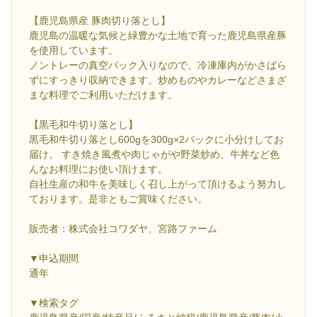
【鹿児島県産 豚肉切り落とし】
鹿児島の温暖な気候と緑豊かな土地で育った鹿児島県産豚
を使用しています。
ノントレーの真空パック入りなので、冷凍庫内がかさばら
ずにすっきり収納できます。炒めものやカレーなどさまざ
まな料理でご利用いただけます。
【黒毛和牛切り落とし】
黒毛和牛切り落とし600gを300g×2パックに小分けしてお
届け。 すき焼き風煮や肉じゃがや野菜炒め、牛丼など色
んなお料理にお使い頂けます。
自社生産の和牛を美味しく召し上がって頂けるよう努力し
ております。是非ともご賞味ください。
販売者：株式会社コワダヤ、宮路ファーム
▼申込期間
通年
▼検索タグ