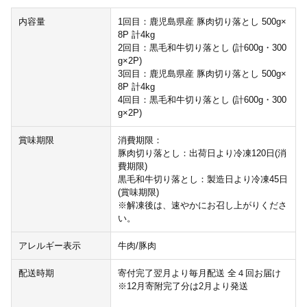
内容量
1回目：鹿児島県産 豚肉切り落とし 500g×
8P 計4kg
2回目：黒毛和牛切り落とし (計600g・300
g×2P)
3回目：鹿児島県産 豚肉切り落とし 500g×
8P 計4kg
4回目：黒毛和牛切り落とし (計600g・300
g×2P)
賞味期限
消費期限：
豚肉切り落とし：出荷日より冷凍120日(消
費期限)
黒毛和牛切り落とし：製造日より冷凍45日
(賞味期限)
※解凍後は、速やかにお召し上がりくださ
い。
アレルギー表示
牛肉/豚肉
配送時期
寄付完了翌月より毎月配送 全４回お届け
※12月寄附完了分は2月より発送