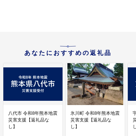
あなたにおすすめの返礼品
八代市 令和8年熊本地震
氷川町 令和8年熊本地震
災害支援【返礼品な
災害支援【返礼品な
し】
し】
し