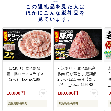
この返礼品を見た人は
ほかにこんな返礼品を
見ています。
《訳あり》鹿児島県
＜訳あり＞ 鹿児島県産
産 豚ローススライス
豚肉 切り落とし 定期便
2
（2kg）_kowa-7186
2.5kg×12回 毎月【コワ
ダヤ】_kowa-1626R8
_
18,000円
180,000円
3
鹿児島県 長島町
鹿児島県 長島町