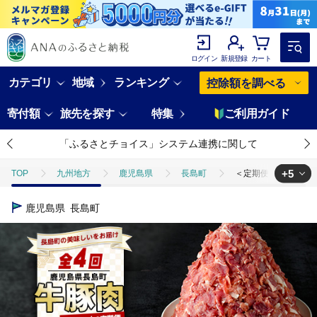
ログイン
新規登録
カート
カテゴリ
地域
ランキング
控除額を調べる
寄付額
旅先を探す
特集
ご利用ガイド
「ふるさとチョイス」システム連携に関して
+5
TOP
九州地方
鹿児島県
長島町
＜定期便・毎月発送全4回
TOP
肉
＜定期便・毎月発送全4回＞ うれしいお肉の定期便 鹿児島県産 豚肉 
鹿児島県
長島町
TOP
肉
牛肉
＜定期便・毎月発送全4回＞ うれしいお肉の定期便 鹿児
TOP
肉
牛肉
黒毛和牛
＜定期便・毎月発送全4回＞ うれし
TOP
肉
豚肉
＜定期便・毎月発送全4回＞ うれしいお肉の定期便 鹿児
TOP
定期便
＜定期便・毎月発送全4回＞ うれしいお肉の定期便 鹿児島県産 