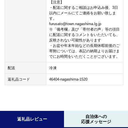
【注意】
・配送に関するご相談はお申込み後、3日
以内にメールにてご連絡をお願い致しま
す。
furusato@town.nagashima.lg.jp
※「備考欄」及び「寄付者の声」等の項目
に配送に関するコメントをいただいても、
反映されない可能性があります
・お盆や年末年始などの長期休暇前後のご
寄附については、表記の納期よりお届けま
でにお時間をいただくことがございます。
配送
冷凍
返礼品コード
46404-nagashima-1520
自治体への
返礼品レビュー
応援メッセージ