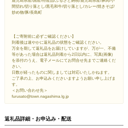
鹿児島県産/国産/特産品/ふるさと納税/鹿児島県産/豚肉/小
間切れ/切り落とし/黒毛和牛/切り落とし/カレー/焼きそば/
炒め物/豚/長島町
【ご寄附前に必ずご確認ください】
到着後は速やかに返礼品の状態をご確認ください。
万全を期して返礼品をお届けしていますが、万が一、不備
等があった場合は返礼品到着から2日以内に、写真(画像)
を添付のうえ、電子メールにてお問合せ先までご連絡くだ
さい。
日数が経ったものに関しましては対応いたしかねます。
ご了承の上、お申込みくださいますようお願い申し上げま
す。
＜お問い合わせ先＞
furusato@town.nagashima.lg.jp
返礼品詳細・お申込み・配送