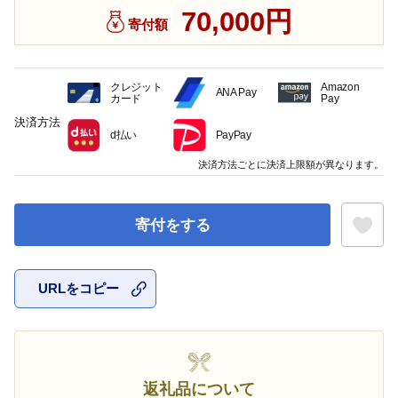
70,000円
寄付額
クレジット
Amazon
ANA Pay
カード
Pay
決済方法
d払い
PayPay
決済方法ごとに決済上限額が異なります。
寄付をする
URLをコピー
お気に入
返礼品について