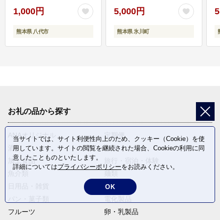
1,000円
5,000円
5
熊本県 八代市
熊本県 氷川町
お礼の品から探す
ANAオリジナル
定期便
当サイトでは、サイト利便性向上のため、クッキー（Cookie）を使
酒
肉類
用しています。サイトの閲覧を継続された場合、Cookieの利用に同
意したことものといたします。
加工食品
旅行・宿泊・体験
詳細については
プライバシーポリシー
をお読みください。
魚介類
麺類
日用品・雑貨
野菜
OK
パン・菓子類
電化製品
フルーツ
卵・乳製品