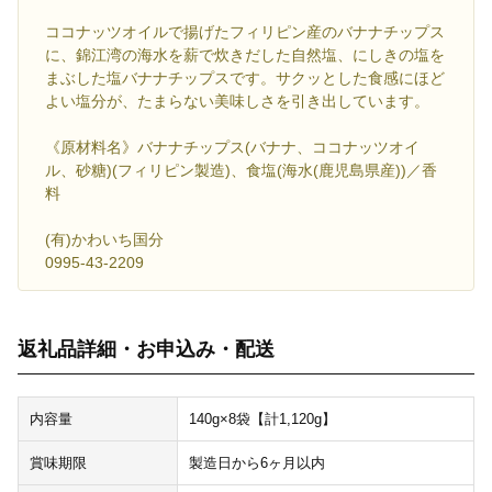
ココナッツオイルで揚げたフィリピン産のバナナチップス
に、錦江湾の海水を薪で炊きだした自然塩、にしきの塩を
まぶした塩バナナチップスです。サクッとした食感にほど
よい塩分が、たまらない美味しさを引き出しています。
《原材料名》バナナチップス(バナナ、ココナッツオイ
ル、砂糖)(フィリピン製造)、食塩(海水(鹿児島県産))／香
料
(有)かわいち国分
0995-43-2209
返礼品詳細・お申込み・配送
内容量
140g×8袋【計1,120g】
賞味期限
製造日から6ヶ月以内