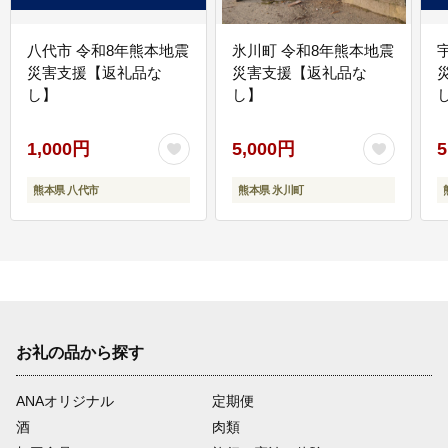
八代市 令和8年熊本地震
氷川町 令和8年熊本地震
災害支援【返礼品な
災害支援【返礼品な
し】
し】
し
1,000円
5,000円
5
熊本県 八代市
熊本県 氷川町
お礼の品から探す
ANAオリジナル
定期便
酒
肉類