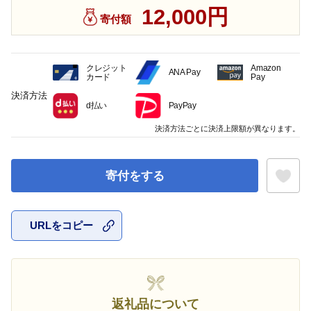
12,000円
寄付額
クレジット
Amazon
ANA Pay
カード
Pay
決済方法
d払い
PayPay
決済方法ごとに決済上限額が異なります。
寄付をする
URLをコピー
お気に入
返礼品について