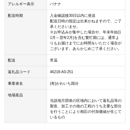
アレルギー表示
バナナ
配送時期
入金確認後30日以内に発送
配送日時の指定は出来かねますので、ご了
承くださいませ。
※お申込みが集中した場合や、年末年始(1
1月～翌年2月)を含む繁忙期には、通常よ
りもお届けまでにお時間をいただく場合が
ございます。あらかじめご了承ください。
配送
常温
返礼品コード
46218-A0-251
事業者名
(有)かわいち国分
地場産品
当該地方団体の区域内において返礼品等の
製造、加工その他の工程のうち主要な部分
を行うことにより相応の付加価値が生じて
いるもの