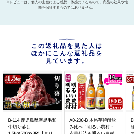
※レビューは、個人の主観による感想・体感によるもので、商品の効果や性
能を保証するものではありません。
この返礼品を見た人は
ほかにこんな返礼品を
見ています。
B-114 鹿児島県産黒毛和
A0-298-B 本格芋焼酎飲
B
牛切り落し
み比べ！明るい農村・
1.5kg(500g×3P)【きり
赤芋仕込み明るい農村