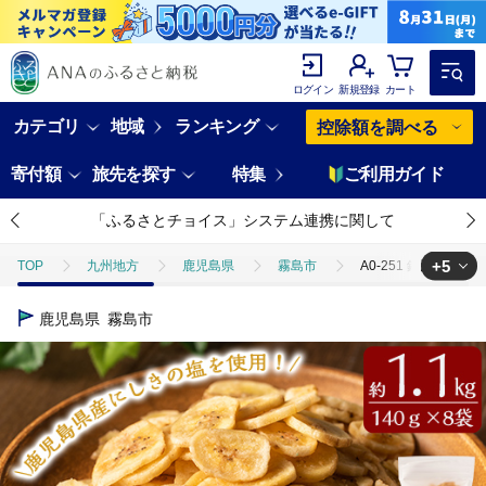
ログイン
新規登録
カート
カテゴリ
地域
ランキング
控除額を調べる
寄付額
旅先を探す
特集
ご利用ガイド
「ふるさとチョイス」システム連携に関して
+5
TOP
九州地方
鹿児島県
霧島市
A0-251 錦江湾の
TOP
フルーツ
A0-251 錦江湾の自然塩をまぶした塩バナナチップス(
鹿児島県
霧島市
TOP
フルーツ
ほかのフルーツ
A0-251 錦江湾の自然塩を
TOP
加工食品
A0-251 錦江湾の自然塩をまぶした塩バナナチップス(
TOP
加工食品
乾物
A0-251 錦江湾の自然塩をまぶした塩バ
TOP
パン・菓子類
A0-251 錦江湾の自然塩をまぶした塩バナナチッ