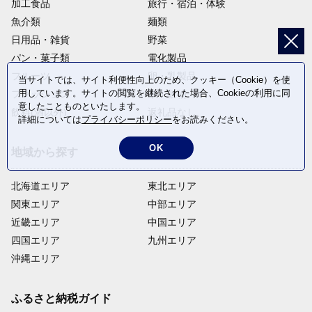
加工食品
旅行・宿泊・体験
魚介類
麺類
日用品・雑貨
野菜
パン・菓子類
電化製品
フルーツ
卵・乳製品
当サイトでは、サイト利便性向上のため、クッキー（Cookie）を使
用しています。サイトの閲覧を継続された場合、Cookieの利用に同
ファッション
米・穀物
意したことものといたします。
飲料(酒以外)
返礼品なし
詳細については
プライバシーポリシー
をお読みください。
OK
地域から探す
北海道エリア
東北エリア
関東エリア
中部エリア
近畿エリア
中国エリア
四国エリア
九州エリア
沖縄エリア
ふるさと納税ガイド