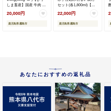
しま畜産】国産 牛肉 切
セット(各1,800ml)【霧
り落とし 切り落とし牛
島町蒸留所】霧島市 焼
20,000円
22,000円
2
肉 国産 肉 牛
酎 芋 芋焼酎 本格芋焼酎
本格焼酎 酒 飲み比べセ
鹿児島県 霧島市
鹿児島県 霧島市
ット 宅飲み 家飲み
あなたにおすすめの返礼品