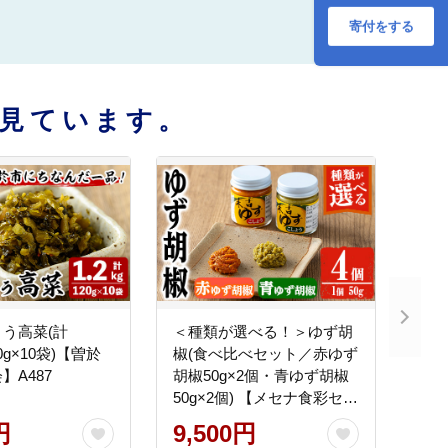
寄付をする
見ています。
う高菜(計
＜種類が選べる！＞ゆず胡
20g×10袋)【曽於
椒(食べ比べセット／赤ゆず
】A487
胡椒50g×2個・青ゆず胡椒
50g×2個) 【メセナ食彩セン
ター】A655
円
9,500円