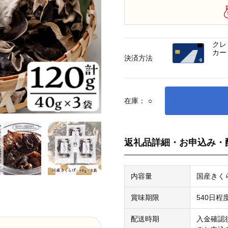
クレ
カー
決済方法
在庫：
○
返礼品詳細・お申込み・
内容量
国産きくら
賞味期限
540日程
配送時期
入金確認