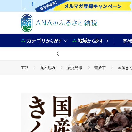
カテゴリ
地域
から探す
から探す
寄付
TOP
九州地方
鹿児島県
曽於市
国産きく
TOP
野菜
国産きくらげ(計120g・3袋)【九南サービ
TOP
野菜
きのこ
国産きくらげ(計120g・3袋
TOP
加工食品
国産きくらげ(計120g・3袋)【九南サ
TOP
加工食品
乾物
国産きくらげ(計120g・3
TOP
加工食品
乾物
ほかの乾物
国産きく