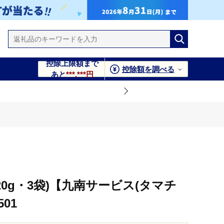
控除上限額まで
控除額を調べる
あと
***,***円
20g・3袋)【九南サービス(タマチ
01