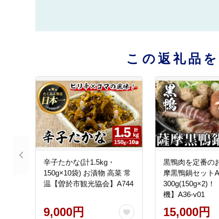
この返礼品
辛子たかな(計1.5kg・
黒鴨肉を定番の
150g×10袋) お漬物 高菜 常
摩黒鴨鍋セットA
温【曽於市観光協会】A744
300g(150g×2
機】A36-v01
9,000円
15,000円