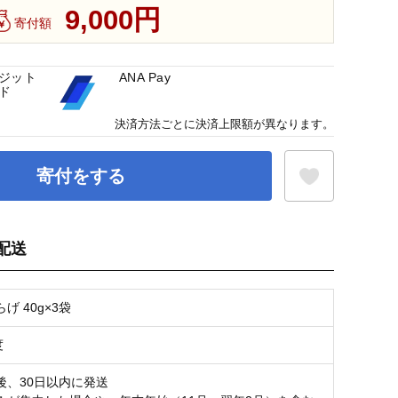
9,000円
寄付額
ジット
ANA Pay
ド
決済方法ごとに決済上限額が異なります。
寄付をする
配送
お気に入り登録
げ 40g×3袋
度
後、30日以内に発送