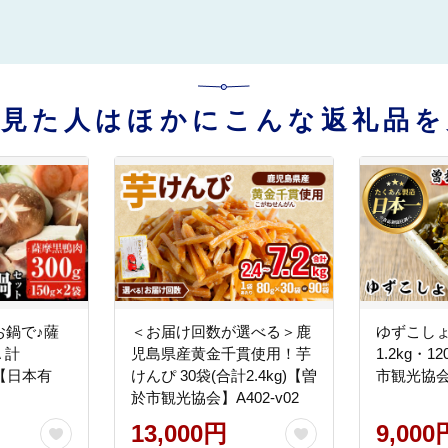
を見た人はほかにこんな返礼品を
お鍋で♪薩
＜お届け回数が選べる＞鹿
ゆずこしょ
 計
児島県産黄金千貫使用！芋
1.2kg・1
)！【日本有
けんぴ 30袋(合計2.4kg)【曽
市観光協会
於市観光協会】A402-v02
13,000円
9,000