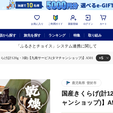
お気に入り
ご利用ガイド
新規登録
ログイン
カート
額から探す
旅先を探す
ランキング
特集
取り組み
「ふるさとチョイス」システム連携に関して
+5
らげ(計120g・3袋)【九南サービス(タマチャンショップ)】A501
ス(タマチャンショップ)】A501
)【九南サービス(タマチャンショップ)】A501
ービス(タマチャンショップ)】A501
袋)【九南サービス(タマチャンショップ)】A501
らげ(計120g・3袋)【九南サービス(タマチャンショップ)】A501
鹿児島県
曽於市
国産きくらげ(計1
ャンショップ)】A5