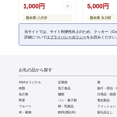
1,000円
5,000円
熊本県 八代市
熊本県 氷川町
当サイトでは、サイト利便性向上のため、クッキー（Coo
詳細については
プライバシーポリシー
をお読みください
お礼の品から探す
ANAオリジナル
定期便
酒
肉類
加工食品
旅行・宿泊・
魚介類
麺類
日用品・雑貨
野菜
パン・菓子類
電化製品
フルーツ
卵・乳製品
ファッション
米・穀物
飲料(酒以外)
返礼品なし