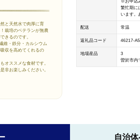
※お申込
繁忙期に
います。
自然と天然水で肉厚に育
配送
常温
味！栽培のベテランが無農
ができるのです。
返礼品コード
46217-A
繊維・鉄分・カルシウム
の吸収を高めてくれるの
地場産品
3
曽於市内
にもオススメな食材です。
、是非お楽しみください。
ー
自治体