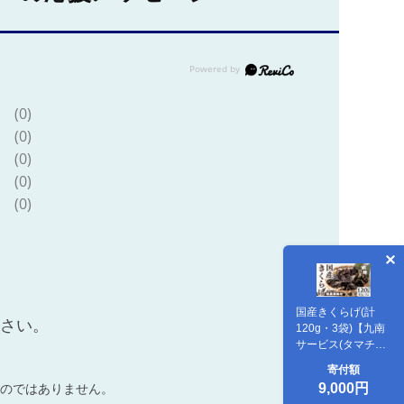
(0)
(0)
(0)
(0)
(0)
国産きくらげ(計
ださい。
120g・3袋)【九南
サービス(タマチャ
ンショップ)】A501
寄付額
9,000円
のではありません。