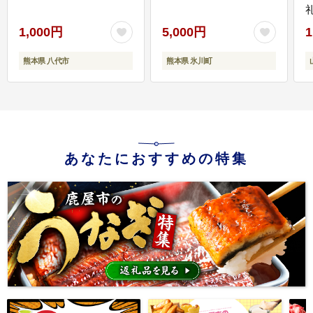
1,000円
5,000円
1
熊本県 八代市
熊本県 氷川町
あなたにおすすめの特集