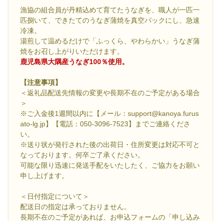
漁協の組合員が丹精込めて育てたうなぎを、職人が一匹一
匹捌いて、できたてのうなぎ蒲焼を真空パックにし、急速
冷凍。
湯煎して温めるだけで「ふっくら、やわらかい」うなぎ蒲
焼をお召し上がりいただけます。
鹿児島県大隅産うなぎ100％使用。
【注意事項】
＜返礼品配送先情報の変更や長期不在のご予定がある場合
＞
※ご入金後1週間以内に【メール：support@kanoya.furus
ato-lg.jp】【電話：050-3096-7523】までご連絡くださ
い。
※送り状が発行された後の出荷日・住所変更は対応不可と
なっております。何卒ご了承ください。
可能な限り迅速に発送手配をいたしたく、ご協力をお願い
申し上げます。
＜日付指定について＞
配送日の指定は承っておりません。
長期不在のご予定があれば、お申込フォームの「申し込み