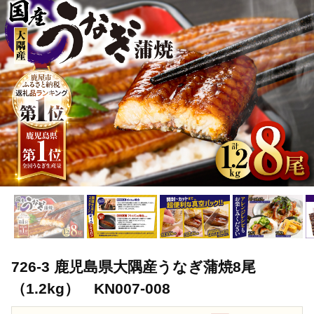
TOP
加工食品
726-3 鹿児島県大隅産うなぎ蒲焼8尾（1.2kg） KN0
TOP
加工食品
惣菜・レトルト
726-3 鹿児島県大隅産うなぎ蒲
TOP
加工食品
惣菜・レトルト
ほかの惣菜
726-3 
726-3 鹿児島県大隅産うなぎ蒲焼8尾
（1.2kg） KN007-008