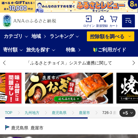
ログイン
新規登録
カート
カテゴリ
地域
ランキング
控除額を調べる
寄付額
旅先を探す
特集
ご利用ガイド
「ふるさとチョイス」システム連携に関して
+5
TOP
九州地方
鹿児島県
鹿屋市
726-3 鹿児島県大隅産
TOP
魚介類
726-3 鹿児島県大隅産うなぎ蒲焼8尾（1.2kg） KN007
鹿児島県
鹿屋市
TOP
魚介類
うなぎ
726-3 鹿児島県大隅産うなぎ蒲焼8尾（1.2