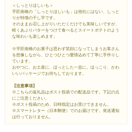
＜しっとりほしいも＞
芋匠南橋の「しっとりほしいも」は他社にはない、しっと
りが特徴の干し芋です。
そのままお召し上がりいただくだけでも美味しいですが、
軽くあぶりバターをつけて食べるとスイートポテトのよう
な味わいも楽しめます。
※芋匠南橋のお菓子は思わず笑顔になってしまうお客さん
を想像しながら、ひとつひとつ愛情込めて丁寧に手作りし
ています。
おやつに、お土産に、ほっとした一息に。ほっこり、かわ
いいパッケージでお待ちしております。
【注意事項】
※こちらの返礼品はポスト投函での配送品です。下記の点
にご注意ください。
※ポスト投函のため、日時指定はお受けできません。
※スマートレター（日本郵便）でのお届けです。発送通知
は行っておりません。