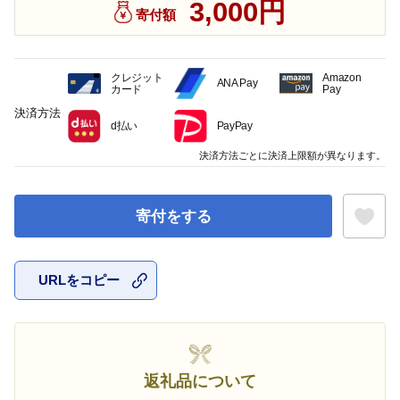
3,000円
寄付額
クレジット
Amazon
ANA Pay
カード
Pay
決済方法
d払い
PayPay
決済方法ごとに決済上限額が異なります。
寄付をする
URLをコピー
お気に入
返礼品について