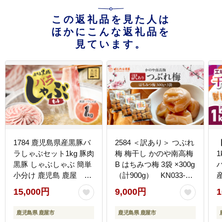
この返礼品を見た人は
ほかにこんな返礼品を
見ています。
1784 鹿児島県産黒豚バ
2584 ＜訳あり＞ つぶれ
ラしゃぶセット1kg 豚肉
梅 梅干し かのや南高梅
1
黒豚 しゃぶしゃぶ 簡単
B はちみつ梅 3袋 ×300g
小分け 鹿児島 鹿屋
（計900g） KN033-
産
KN054-008
004
15,000円
9,000円
1
鹿児島県 鹿屋市
鹿児島県 鹿屋市