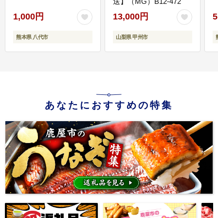
送】（MG）B12-472
1,000円
13,000円
5
熊本県 八代市
山梨県 甲州市
あなたにおすすめの特集