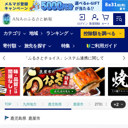
ログイン
新規登録
カート
カテゴリ
地域
ランキング
控除額を調べる
寄付額
旅先を探す
特集
ご利用ガイド
「ふるさとチョイス」システム連携に関して
+2
TOP
九州地方
鹿児島県
鹿屋市
2731 【芋匠南橋】鹿
TOP
野菜
さつまいも
2731 【芋匠南橋】鹿児島県産紅はるか 
鹿児島県
鹿屋市
TOP
加工食品
2731 【芋匠南橋】鹿児島県産紅はるか しっとりほしいも