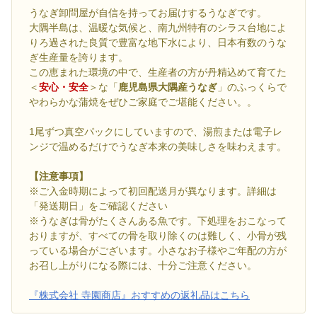
うなぎ卸問屋が自信を持ってお届けするうなぎです。
大隅半島は、温暖な気候と、南九州特有のシラス台地によ
りろ過された良質で豊富な地下水により、日本有数のうな
ぎ生産量を誇ります。
この恵まれた環境の中で、生産者の方が丹精込めて育てた
＜
安心・安全
＞な「
鹿児島県大隅産うなぎ
」のふっくらで
やわらかな蒲焼をぜひご家庭でご堪能ください。。
1尾ずつ真空パックにしていますので、湯煎または電子レ
ンジで温めるだけでうなぎ本来の美味しさを味わえます。
【注意事項】
※ご入金時期によって初回配送月が異なります。詳細は
「発送期日」をご確認ください
※うなぎは骨がたくさんある魚です。下処理をおこなって
おりますが、すべての骨を取り除くのは難しく、小骨が残
っている場合がございます。小さなお子様やご年配の方が
お召し上がりになる際には、十分ご注意ください。
『株式会社 寺園商店』おすすめの返礼品はこちら