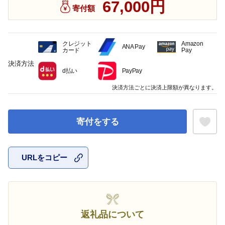
67,000円
寄付額
クレジット
Amazon
ANA Pay
カード
Pay
決済方法
d払い
PayPay
決済方法ごとに決済上限額が異なります。
寄付をする
URLをコピー
お気に入
返礼品について