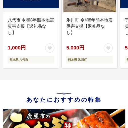
八代市 令和8年熊本地震
氷川町 令和8年熊本地震
災害支援【返礼品な
災害支援【返礼品な
し】
し】
し
1,000円
5,000円
5
熊本県 八代市
熊本県 氷川町
あなたにおすすめの特集