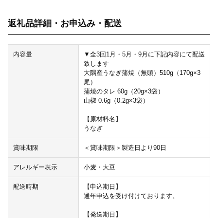
返礼品詳細・お申込み・配送
内容量
▼全3回1月・5月・9月に下記内容にて配送
致します
大隅産うなぎ蒲焼（無頭）510g（170g×3
尾）
蒲焼のタレ 60g（20g×3袋）
山椒 0.6g（0.2g×3袋）
【原材料名】
うなぎ
賞味期限
＜賞味期限＞製造日より90日
アレルギー表示
小麦・大豆
配送時期
【申込期日】
通年申込を受け付けております。
【発送期日】