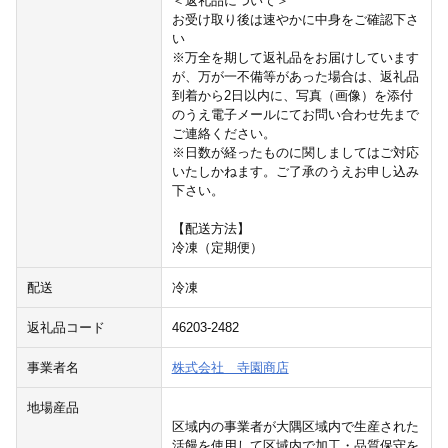
＜返礼品について＞
お受け取り後は速やかに中身をご確認下さ
い
※万全を期して返礼品をお届けしています
が、万が一不備等があった場合は、返礼品
到着から2日以内に、写真（画像）を添付
のうえ電子メールにてお問い合わせ先まで
ご連絡ください。
※日数が経ったものに関しましてはご対応
いたしかねます。ご了承のうえお申し込み
下さい。
【配送方法】
冷凍（定期便）
配送
冷凍
返礼品コード
46203-2482
事業者名
株式会社 寺園商店
地場産品
区域内の事業者が大隅区域内で生産された
活饅を使用して区域内で加工・品質保守を