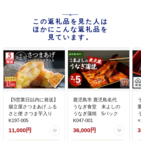
この返礼品を見た人は
ほかにこんな返礼品を
見ています。
【5営業日以内に発送】
鹿児島市 鹿児島名代
揚立屋さつまあげ ふる
うなぎ食堂 末よしの
さと便 さつま芋入り
うなぎ蒲焼 5パック
K197-005
K047-001
×
11,000円
36,000円
3