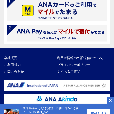
会社概要
利用者情報の外部送信について
ご利用規約
プライバシーポリシー
お問い合わせ
よくあるご質問
鹿児島県産うなぎ蒲焼 115g×5尾 575g以
上 K379-001_02
寄付をする