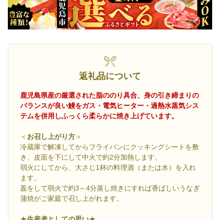
返礼品について
鹿児島県産の厳選された脂ののり具合、身の引き締まりの
バランスが良い鰻をガス・電気ヒーター・過熱水蒸気シス
テムを併用しふっくら柔らかに焼き上げています。
＜
お召し上がり方
＞
冷蔵庫で解凍してからフライパンにクッキングシートを敷
き、皮面を下にして中火で約2分加熱します。
弱火にしてから、大さじ1杯の料理酒（または水）を入れ
ます。
蓋をして弱火で約3～4分蒸し焼きにすれば香ばしいうなぎ
蒲焼がご家庭で召し上がれます。
★
生産者としての思い
★