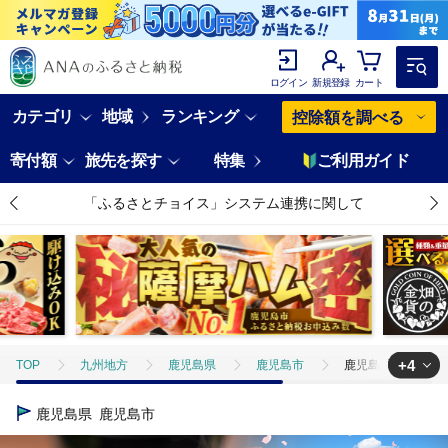
ログイン
新規登録
カート
カテゴリ
地域
ランキング
控除額を調べる
寄付額
旅先を探す
特集
ご利用ガイド
「ふるさとチョイス」システム連携に関して
+4
TOP
九州地方
鹿児島県
鹿児島市
鹿児島県産うなぎ蒲焼 1
TOP
魚介類
鹿児島県産うなぎ蒲焼 115g×5尾 575g以上 K379-00
鹿児島県
鹿児島市
TOP
魚介類
うなぎ
鹿児島県産うなぎ蒲焼 115g×5尾 575g以上