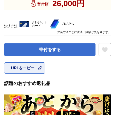
26,000円
寄付額
クレジット
ANA Pay
カード
決済方法
決済方法ごとに決済上限額が異なります。
寄付をする
URLをコピー
お気に入
話題のおすすめ返礼品