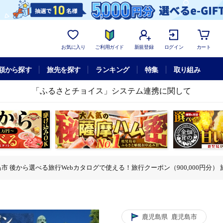
お気に入り
ご利用ガイド
新規登録
ログイン
カート
額から探す
旅先を探す
ランキング
特集
取り組み
「ふるさとチョイス」システム連携に関して
市 後から選べる旅行Webカタログで使える！旅行クーポン（900,000円分） 旅行券
カタログで使える！旅行クーポン（900,000円分） 旅行券 宿泊券 K350-00
選べる旅行Webカタログで使える！旅行クーポン（900,000円分） 旅行券 宿泊券 
鹿児島県
鹿児島市