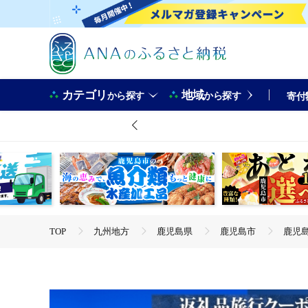
カテゴリ
地域
から探す
から探す
寄付
TOP
九州地方
鹿児島県
鹿児島市
鹿児島
TOP
旅行・宿泊・体験
鹿児島市 後から選べる旅行Web
TOP
旅行・宿泊・体験
宿泊券
鹿児島市 後から