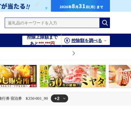
控除上限額まで
控除額を調べる
あと
***,***円
+2
 宿泊券 K350-001_90
1_90
K350-001_90