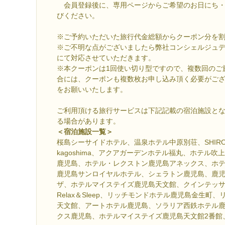
会員登録後に、専用ページからご希望のお日にち・
びください。
※ご予約いただいた旅行代金総額からクーポン分を
※ご不明な点がございましたら弊社コンシェルジュ
にて対応させていただきます。
※本クーポンは1回使い切り型ですので、複数回のご
合には、クーポンも複数枚お申し込み頂く必要がご
をお願いいたします。
ご利用頂ける旅行サービスは下記記載の宿泊施設と
る場合があります。
＜宿泊施設一覧＞
桜島シーサイドホテル、温泉ホテル中原別荘、SHIROYA
kagoshima、アクアガーデンホテル福丸、ホテル
鹿児島、ホテル・レクストン鹿児島アネックス、ホ
鹿児島サンロイヤルホテル、シェラトン鹿児島、鹿
ザ、ホテルマイステイズ鹿児島天文館、クインテッ
Relax＆Sleep、リッチモンドホテル鹿児島金生町
天文館、アートホテル鹿児島、ソラリア西鉄ホテル
クス鹿児島、ホテルマイステイズ鹿児島天文館2番館