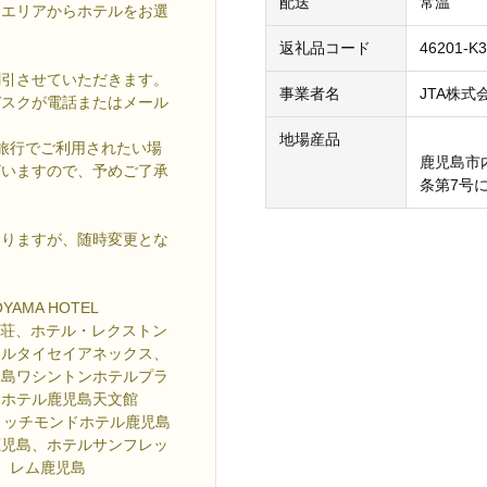
配送
常温
エリアからホテルをお選
返礼品コード
46201-K3
割引させていただきます。
事業者名
JTA株式
デスクが電話またはメール
地場産品
旅行でご利用されたい場
鹿児島市
ざいますので、予めご了承
条第7号
なりますが、随時変更とな
MA HOTEL
吹上荘、ホテル・レクストン
テルタイセイアネックス、
児島ワシントンホテルプラ
サホテル鹿児島天文館
、リッチモンドホテル鹿児島
鹿児島、ホテルサンフレッ
、レム鹿児島