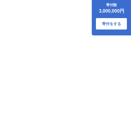
行クーポン
寄付額
（900,000円分）
3,000,000円
旅行券 宿泊券
K350-001_90
寄付をする