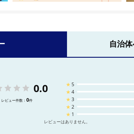
ー
自治体
★
5
0.0
★
4
★
3
0
レビュー件数：
件
★
2
★
1
レビューはありません。