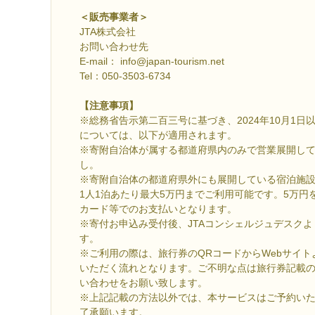
＜販売事業者＞
JTA株式会社
お問い合わせ先
E-mail： info@japan-tourism.net
Tel：050-3503-6734
【注意事項】
※総務省告示第二百三号に基づき、2024年10月1
については、以下が適用されます。
※寄附自治体が属する都道府県内のみで営業展開し
し。
※寄附自治体の都道府県外にも展開している宿泊施
1人1泊あたり最大5万円までご利用可能です。5万円
カード等でのお支払いとなります。
※寄付お申込み受付後、JTAコンシェルジュデスク
す。
※ご利用の際は、旅行券のQRコードからWebサイ
いただく流れとなります。ご不明な点は旅行券記載
い合わせをお願い致します。
※上記記載の方法以外では、本サービスはご予約い
了承願います。