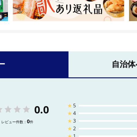
ー
自治体
★
5
0.0
★
4
★
3
0
レビュー件数：
件
★
2
★
1