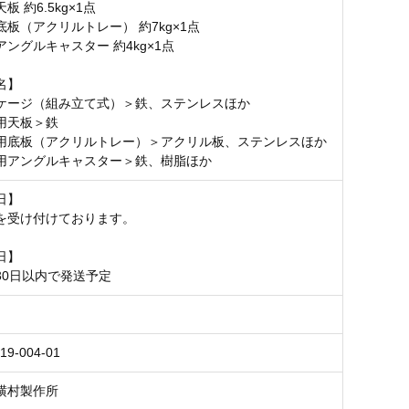
板 約6.5kg×1点
板（アクリルトレー） 約7kg×1点
ングルキャスター 約4kg×1点
名】
ケージ（組み立て式）＞鉄、ステンレスほか
用天板＞鉄
用底板（アクリルトレー）＞アクリル板、ステンレスほか
用アングルキャスター＞鉄、樹脂ほか
日】
を受け付けております。
日】
30日以内で発送予定
19-004-01
横村製作所