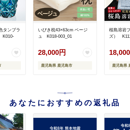
色タンブラ
いびき枕43×63cm ベージ
桜島溶岩
 K010-
ュ K018-003_01
ズ） K111
28,000円
18,00
市
鹿児島県 鹿児島市
鹿児島県 
あなたにおすすめの返礼品