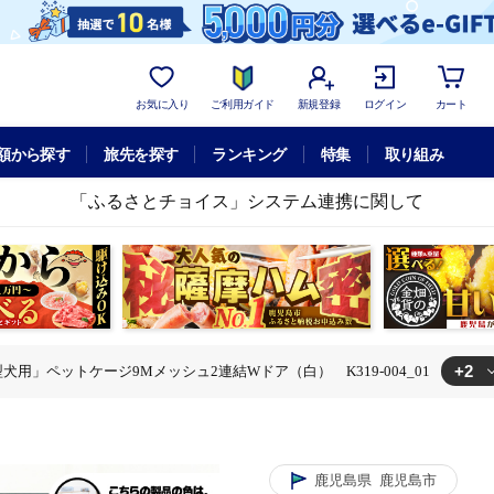
お気に入り
ご利用ガイド
新規登録
ログイン
カート
額から探す
旅先を探す
ランキング
特集
取り組み
「ふるさとチョイス」システム連携に関して
+2
犬用」ペットケージ9Mメッシュ2連結Wドア（白） K319-004_01
ュ2連結Wドア（白） K319-004_01
犬用」ペットケージ9Mメッシュ2連結Wドア（白） K319-004_01
鹿児島県
鹿児島市