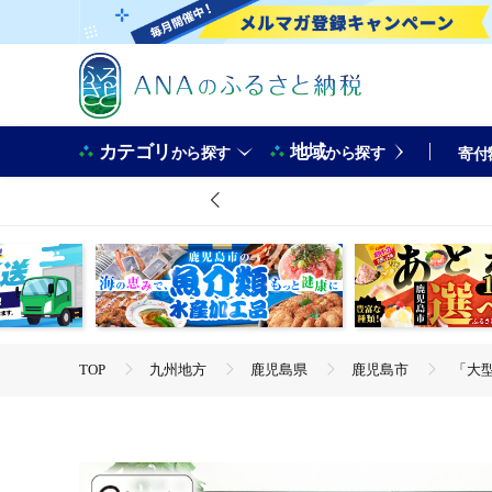
カテゴリ
地域
から探す
から探す
寄付
TOP
九州地方
鹿児島県
鹿児島市
「大型
TOP
日用品・雑貨
「大型犬用」ペットケージ9Mメッシ
TOP
日用品・雑貨
ほかの雑貨・日用品
「大型