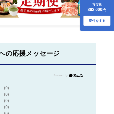
（白） K319-
寄付額
004_01
862,000円
寄付をする
への応援メッセージ
(0)
(0)
(0)
(0)
(0)