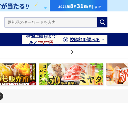
控除上限額まで
控除額を調べる
あと
***,***円