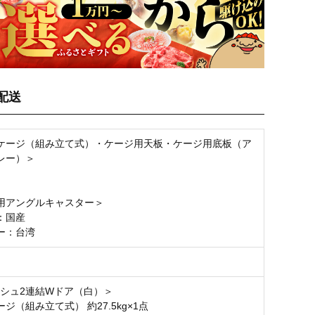
配送
ケージ（組み立て式）・ケージ用天板・ケージ用底板（ア
レー）＞
用アングルキャスター＞
：国産
ー：台湾
ッシュ2連結Wドア（白）＞
ジ（組み立て式） 約27.5kg×1点