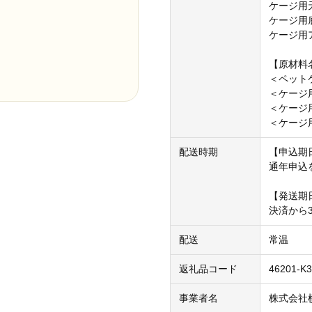
ケージ用天
ケージ用底
ケージ用ア
【原材料
＜ペット
＜ケージ
＜ケージ
＜ケージ
配送時期
【申込期
通年申込
【発送期
決済から
配送
常温
返礼品コード
46201-K3
事業者名
株式会社