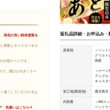
返礼品詳細・お申込み・
に、
発色の良い粉体塗装を
した底板とキャスターをセ
原産地
＜ペット
クリルト
国産
の大型ケージです。
＜ケージ
ので、開口が大きくケー
アングル
キャスタ
加工地(製造地)
鹿児島市
しく過ごしていただけるよ
内容量
＜9Mメ
ペットケー
ドア 色違いはこちら▼