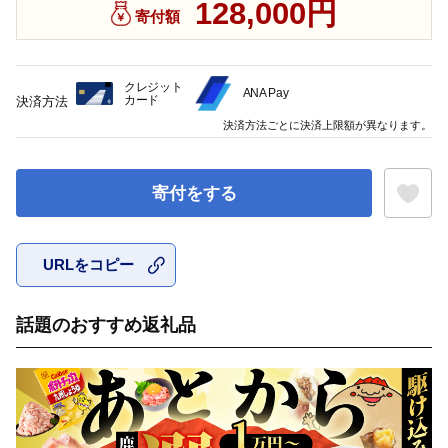
128,000円
寄付額
クレジット
ANA Pay
カード
決済方法
決済方法ごとに決済上限額が異なります。
寄付をする
URLをコピー
お気に入
話題のおすすめ返礼品