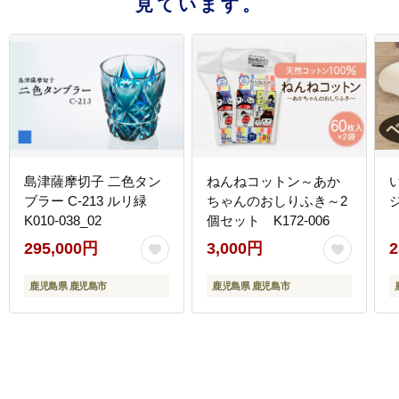
見ています。
島津薩摩切子 二色タン
ねんねコットン～あか
ブラー C-213 ルリ緑
ちゃんのおしりふき～2
ジ
K010-038_02
個セット K172-006
295,000円
3,000円
2
鹿児島県 鹿児島市
鹿児島県 鹿児島市