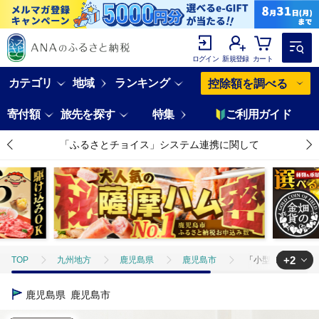
ログイン
新規登録
カート
カテゴリ
地域
ランキング
控除額を調べる
寄付額
旅先を探す
特集
ご利用ガイド
「ふるさとチョイス」システム連携に関して
+2
TOP
九州地方
鹿児島県
鹿児島市
「小型犬用」ペットゲー
TOP
日用品・雑貨
「小型犬用」ペットゲートSTRIDE GATE K319
鹿児島県
鹿児島市
TOP
日用品・雑貨
ほかの雑貨・日用品
「小型犬用」ペットゲート