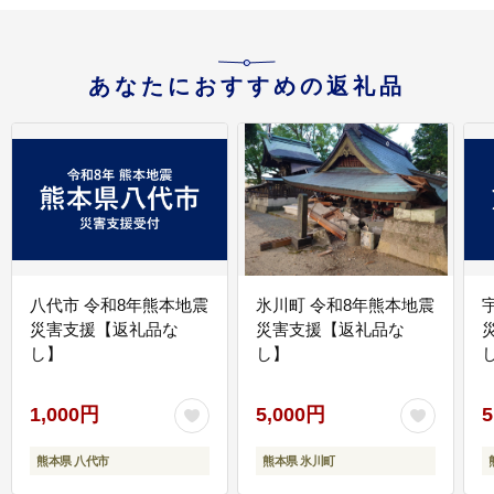
あなたにおすすめの返礼品
八代市 令和8年熊本地震
氷川町 令和8年熊本地震
災害支援【返礼品な
災害支援【返礼品な
し】
し】
し
1,000円
5,000円
5
熊本県 八代市
熊本県 氷川町