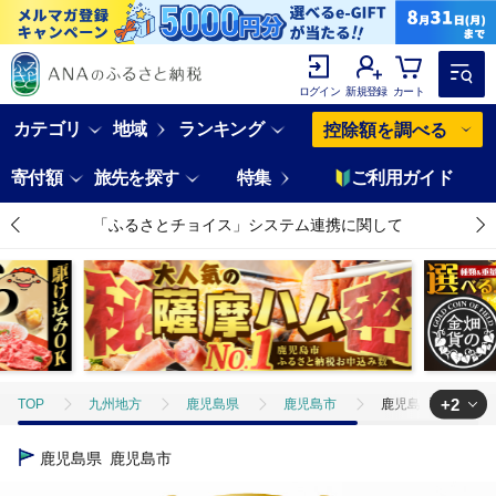
ログイン
新規登録
カート
カテゴリ
地域
ランキング
控除額を調べる
寄付額
旅先を探す
特集
ご利用ガイド
「ふるさとチョイス」システム連携に関して
+2
TOP
九州地方
鹿児島県
鹿児島市
鹿児島県産黒豚ロール
TOP
肉
豚肉
黒豚
鹿児島県産黒豚ロールステーキ K28
鹿児島県
鹿児島市
TOP
肉
豚肉
ステーキ(豚肉)
鹿児島県産黒豚ロールステ