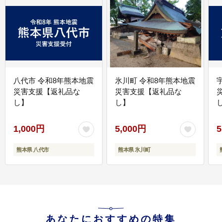
八代市 令和8年熊本地震
氷川町 令和8年熊本地震
災害支援【返礼品な
災害支援【返礼品な
し】
し】
し
1,000円
5,000円
5
熊本県 八代市
熊本県 氷川町
あなたにおすすめの特集