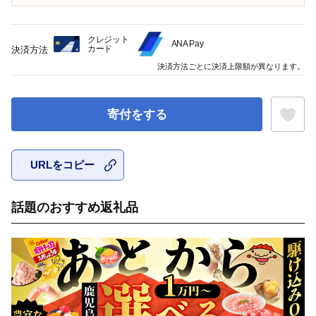
クレジット
ANA Pay
カード
決済方法
決済方法ごとに決済上限額が異なります。
寄付をする
URLをコピー
お気に入
話題のおすすめ返礼品