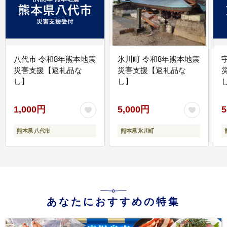
八代市 令和8年熊本地震
氷川町 令和8年熊本地震
災害支援【返礼品な
災害支援【返礼品な
し】
し】
し
1,000円
5,000円
5
熊本県 八代市
熊本県 氷川町
あなたにおすすめの特集