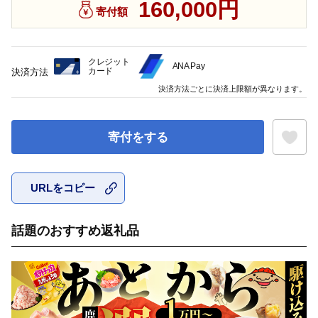
160,000円
寄付額
クレジット
ANA Pay
カード
決済方法
決済方法ごとに決済上限額が異なります。
寄付をする
URLをコピー
お気に入
話題のおすすめ返礼品