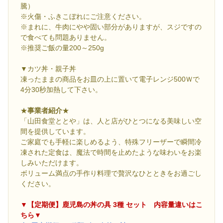
騰）
※火傷・ふきこぼれにご注意ください。
※まれに、牛肉にやや固い部分がありますが、スジですの
で食べても問題ありません。
※推奨ご飯の量200～250g
▼カツ丼・親子丼
凍ったままの商品をお皿の上に置いて電子レンジ500Ｗで
4分30秒加熱して下さい。
★
事業者紹介
★
「山田食堂ととや」は、人と店がひとつになる美味しい空
間を提供しています。
ご家庭でも手軽に楽しめるよう、特殊フリーザーで瞬間冷
凍された定食は、魔法で時間を止めたような味わいをお楽
しみいただけます。
ボリューム満点の手作り料理で贅沢なひとときをお過ごし
ください。
▼【定期便】鹿児島の丼の具 3種 セット 内容量違いはこ
ちら▼