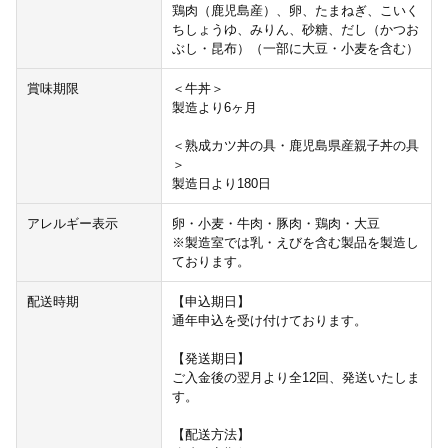
鶏肉（鹿児島産）、卵、たまねぎ、こいく
ちしょうゆ、みりん、砂糖、だし（かつお
ぶし・昆布）（一部に大豆・小麦を含む）
賞味期限
＜牛丼＞
製造より6ヶ月
＜熟成カツ丼の具・鹿児島県産親子丼の具
＞
製造日より180日
アレルギー表示
卵・小麦・牛肉・豚肉・鶏肉・大豆
※製造室では乳・えびを含む製品を製造し
ております。
配送時期
【申込期日】
通年申込を受け付けております。
【発送期日】
ご入金後の翌月より全12回、発送いたしま
す。
【配送方法】