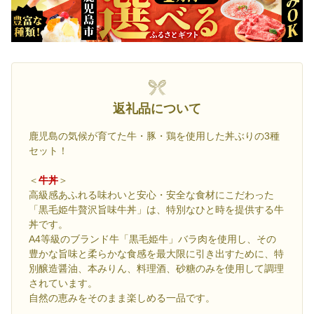
返礼品について
鹿児島の気候が育てた牛・豚・鶏を使用した丼ぶりの3種
セット！
＜
牛丼
＞
高級感あふれる味わいと安心・安全な食材にこだわった
「黒毛姫牛贅沢旨味牛丼」は、特別なひと時を提供する牛
丼です。
A4等級のブランド牛「黒毛姫牛」バラ肉を使用し、その
豊かな旨味と柔らかな食感を最大限に引き出すために、特
別醸造醤油、本みりん、料理酒、砂糖のみを使用して調理
されています。
自然の恵みをそのまま楽しめる一品です。