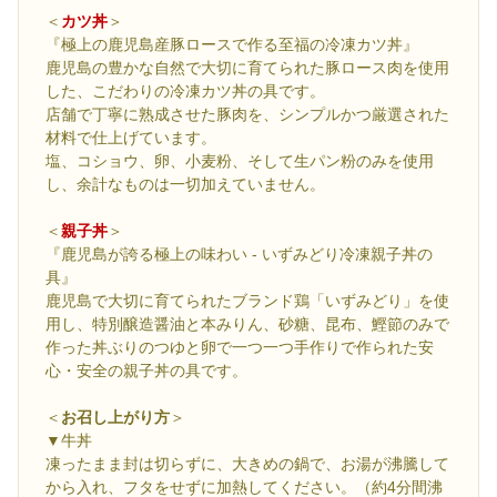
＜
カツ丼
＞
『極上の鹿児島産豚ロースで作る至福の冷凍カツ丼』
鹿児島の豊かな自然で大切に育てられた豚ロース肉を使用
した、こだわりの冷凍カツ丼の具です。
店舗で丁寧に熟成させた豚肉を、シンプルかつ厳選された
材料で仕上げています。
塩、コショウ、卵、小麦粉、そして生パン粉のみを使用
し、余計なものは一切加えていません。
＜
親子丼
＞
『鹿児島が誇る極上の味わい - いずみどり冷凍親子丼の
具』
鹿児島で大切に育てられたブランド鶏「いずみどり」を使
用し、特別醸造醤油と本みりん、砂糖、昆布、鰹節のみで
作った丼ぶりのつゆと卵で一つ一つ手作りで作られた安
心・安全の親子丼の具です。
＜
お召し上がり方
＞
▼牛丼
凍ったまま封は切らずに、大きめの鍋で、お湯が沸騰して
から入れ、フタをせずに加熱してください。（約4分間沸