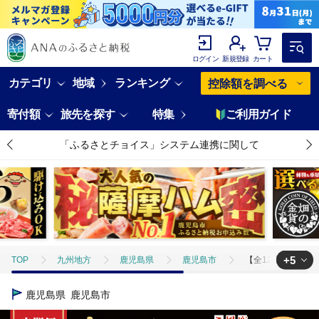
ログイン
新規登録
カート
カテゴリ
地域
ランキング
控除額を調べる
寄付額
旅先を探す
特集
ご利用ガイド
「ふるさとチョイス」システム連携に関して
+5
TOP
九州地方
鹿児島県
鹿児島市
【全12回定期便】鹿
TOP
肉
【全12回定期便】鹿児島の丼の具3種セット（2人前） K258-
鹿児島県
鹿児島市
TOP
肉
牛肉
【全12回定期便】鹿児島の丼の具3種セット（2人前