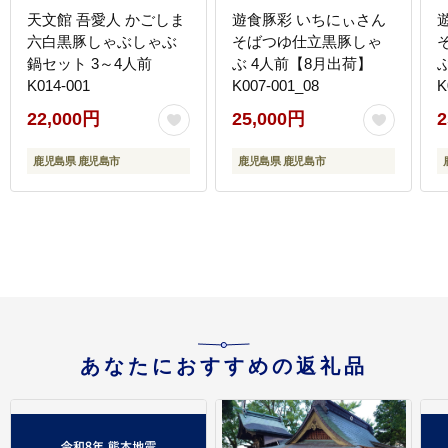
天文館 吾愛人 かごしま
遊食豚彩 いちにぃさん
六白黒豚しゃぶしゃぶ
そばつゆ仕立黒豚しゃ
鍋セット 3～4人前
ぶ 4人前【8月出荷】
K014-001
K007-001_08
K
22,000円
25,000円
2
鹿児島県 鹿児島市
鹿児島県 鹿児島市
あなたにおすすめの返礼品