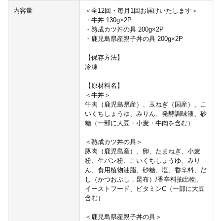
内容量
＜全12回・毎月1回お届けいたします＞
・牛丼 130g×2P
・熟成カツ丼の具 200g×2P
・鹿児島県産親子丼の具 200g×2P
【保存方法】
冷凍
【原材料名】
＜牛丼＞
牛肉（鹿児島県産）、玉ねぎ（国産）、こ
いくちしょうゆ、みりん、発酵調味液、砂
糖（一部に大豆・小麦・牛肉を含む）
＜熟成カツ丼の具＞
豚肉（鹿児島産）、卵、たまねぎ、小麦
粉、生パン粉、こいくちしょうゆ、みり
ん、食用植物油脂、砂糖、塩、香辛料、だ
し（かつおぶし，昆布）/香辛料抽出物、
イーストフード、ビタミンC（一部に大豆
含む）
＜鹿児島県産親子丼の具＞