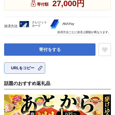
27,000円
寄付額
クレジット
ANA Pay
カード
決済方法
決済方法ごとに決済上限額が異なります。
寄付をする
URLをコピー
お気に入
話題のおすすめ返礼品