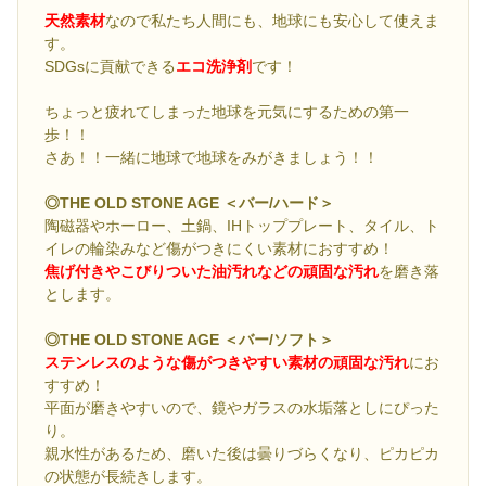
天然素材
なので私たち人間にも、地球にも安心して使えま
す。
SDGsに貢献できる
エコ洗浄剤
です！
ちょっと疲れてしまった地球を元気にするための第一
歩！！
さあ！！一緒に地球で地球をみがきましょう！！
◎THE OLD STONE AGE ＜バー/ハード＞
陶磁器やホーロー、土鍋、IHトッププレート、タイル、ト
イレの輪染みなど傷がつきにくい素材におすすめ！
焦げ付きやこびりついた油汚れなどの頑固な汚れ
を磨き落
とします。
◎THE OLD STONE AGE ＜バー/ソフト＞
ステンレスのような傷がつきやすい素材の頑固な汚れ
にお
すすめ！
平面が磨きやすいので、鏡やガラスの水垢落としにぴった
り。
親水性があるため、磨いた後は曇りづらくなり、ピカピカ
の状態が長続きします。