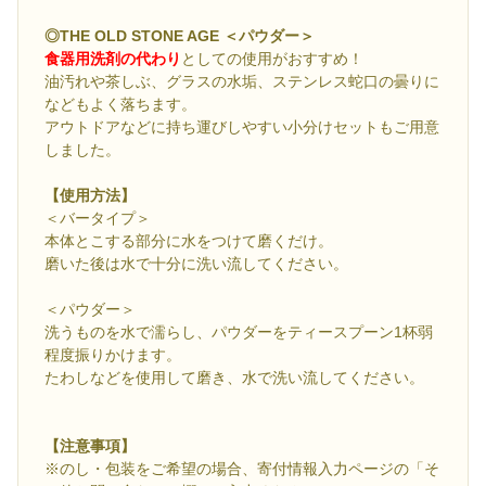
◎THE OLD STONE AGE ＜パウダー＞
食器用洗剤の代わり
としての使用がおすすめ！
油汚れや茶しぶ、グラスの水垢、ステンレス蛇口の曇りに
などもよく落ちます。
アウトドアなどに持ち運びしやすい小分けセットもご用意
しました。
【使用方法】
＜バータイプ＞
本体とこする部分に水をつけて磨くだけ。
磨いた後は水で十分に洗い流してください。
＜パウダー＞
洗うものを水で濡らし、パウダーをティースプーン1杯弱
程度振りかけます。
たわしなどを使用して磨き、水で洗い流してください。
【注意事項】
※のし・包装をご希望の場合、寄付情報入力ページの「そ