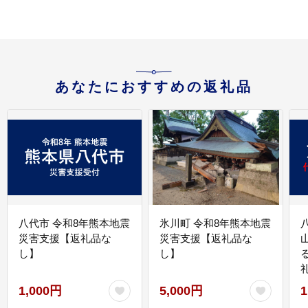
あなたにおすすめの返礼品
八代市 令和8年熊本地震
氷川町 令和8年熊本地震
災害支援【返礼品な
災害支援【返礼品な
し】
し】
1,000円
5,000円
1