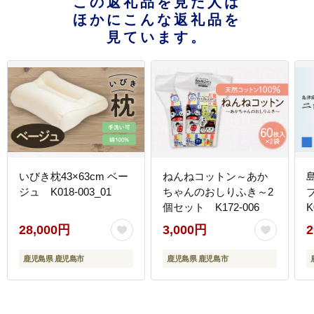
この返礼品を見た人は
ほかにこんな返礼品を
見ています。
いびき枕43×63cm ベー
ねんねコットン～あか
ジュ K018-003_01
ちゃんのおしりふき～2
個セット K172-006
K
28,000円
3,000円
2
鹿児島県 鹿児島市
鹿児島県 鹿児島市