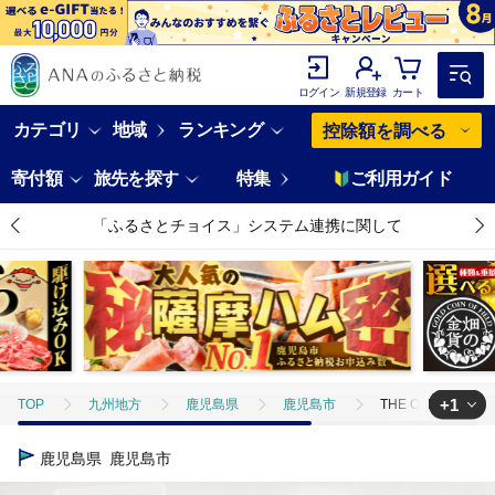
ログイン
新規登録
カート
カテゴリ
地域
ランキング
控除額を調べる
寄付額
旅先を探す
特集
ご利用ガイド
「ふるさとチョイス」システム連携に関して
+1
TOP
九州地方
鹿児島県
鹿児島市
THE OLD STO
TOP
日用品・雑貨
ほかの雑貨・日用品
THE OLD STON
鹿児島県
鹿児島市