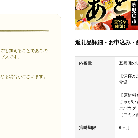
返礼品詳細・お申込み・
あご
を加えることであごの
ップスです。
内容量
五島灘の塩
【保存方
となる場合がございます。
常温
【原材料
▼
じゃがい
ごパウダ
（アミノ
賞味期限
6ヶ月