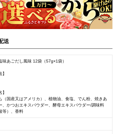
配送
味あごだし風味 12袋（57g×1袋）
法】
名】
も（国産又はアメリカ）、植物油、食塩、でん粉、焼きあ
ー、かつおエキスパウダー、酵母エキスパウダー/調味料
酸等）、香料