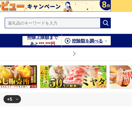
控除上限額まで
控除額を調べる
あと
***,***円
+5
1