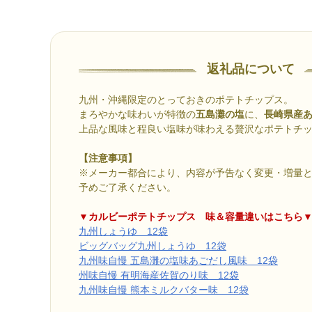
返礼品について
九州・沖縄限定のとっておきのポテトチップス。
まろやかな味わいが特徴の
五島灘の塩
に、
長崎県産
上品な風味と程良い塩味が味わえる贅沢なポテトチ
【注意事項】
※メーカー都合により、内容が予告なく変更・増量
予めご了承ください。
▼カルビーポテトチップス 味＆容量違いはこちら
九州しょうゆ 12袋
ビッグバッグ九州しょうゆ 12袋
九州味自慢 五島灘の塩味あごだし風味 12袋
州味自慢 有明海産佐賀のり味 12袋
九州味自慢 熊本ミルクバター味 12袋