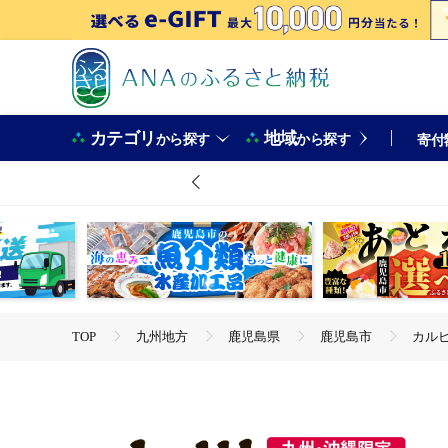
カテゴリ
地域
から探す
から探す
寄付
TOP
九州地方
鹿児島県
鹿児島市
カルビ
TOP
野菜
カルビーポテトチップス九州味自慢 五島灘の塩
TOP
野菜
じゃがいも
カルビーポテトチップス九州
TOP
加工食品
調味料
塩
カルビーポテトチ
TOP
パン・菓子類
カルビーポテトチップス九州味自慢 
TOP
パン・菓子類
洋菓子
カルビーポテトチップ