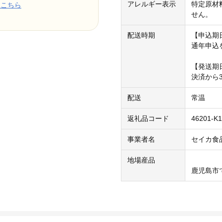
アレルギー表示
特定原材
はこちら
せん。
配送時期
【申込期
通年申込
【発送期
決済から
配送
常温
返礼品コード
46201-K1
事業者名
セイカ食
地場産品
鹿児島市