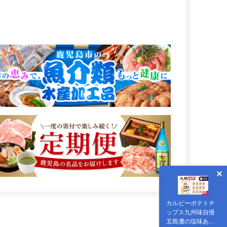
カルビーポテトチ
ップス九州味自慢
五島灘の塩味あご