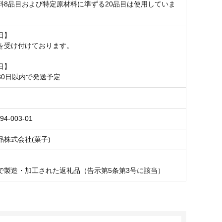
料8品目および特定原材料に準ずる20品目は使用していま
日】
を受け付けております。
日】
30日以内で発送予定
94-003-01
品株式会社(菓子)
で製造・加工された返礼品（告示第5条第3号に該当）