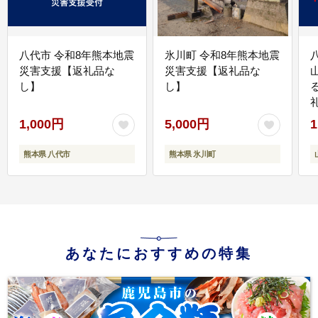
八代市 令和8年熊本地震
氷川町 令和8年熊本地震
災害支援【返礼品な
災害支援【返礼品な
し】
し】
1,000円
5,000円
1
熊本県 八代市
熊本県 氷川町
あなたにおすすめの特集