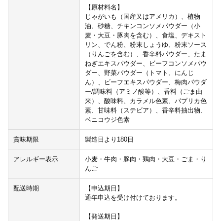
【原材料名】
じゃがいも（国産又はアメリカ）、植物
油、砂糖、チキンコンソメパウダー（小
麦・大豆・豚肉を含む）、食塩、デキスト
リン、でん粉、粉末しょうゆ、粉末ソース
（りんごを含む）、香辛料パウダー、たま
ねぎエキスパウダー、ビーフコンソメパウ
ダー、野菜パウダー（トマト、にんじ
ん）、ビーフエキスパウダー、梅肉パウダ
ー/調味料（アミノ酸等）、香料（ごま由
来）、酸味料、カラメル色素、パプリカ色
素、甘味料（ステビア）、香辛料抽出物、
ベニコウジ色素
賞味期限
製造日より180日
アレルギー表示
小麦・牛肉・豚肉・鶏肉・大豆・ごま・り
んご
配送時期
【申込期日】
通年申込を受け付けております。
【発送期日】