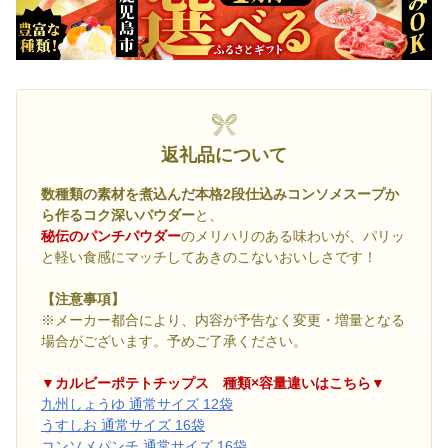
返礼品について
数種類の素材を煮込んだ本格2段仕込みコンソメスープか
ら作るコク深いパウダー
と、
秘伝のパンチパウダー
のメリハリのある味わいが、パリッ
と軽い食感にマッチしてあきのこないおいしさです！
【注意事項】
※メーカー都合により、内容が予告なく変更・増量となる
場合がございます。予めご了承ください。
▼カルビーポテトチップス 種類×容量違いはこちら▼
九州しょうゆ 通常サイズ 12袋
うすしお 通常サイズ 16袋
コンソメパンチ 通常サイズ 16袋