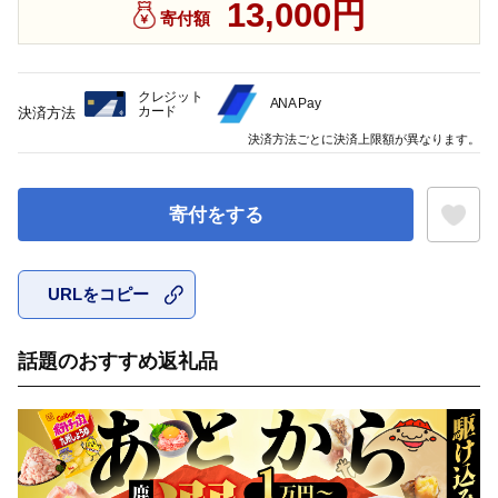
13,000円
寄付額
クレジット
ANA Pay
カード
決済方法
決済方法ごとに決済上限額が異なります。
寄付をする
URLをコピー
お気に入
話題のおすすめ返礼品