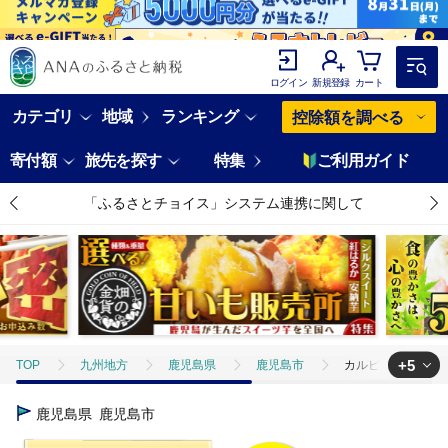
ログイン
新規登録
カート
カテゴリ
地域
ランキング
控除額を調べる
寄付額
旅先を探す
特集
ご利用ガイド
「ふるさとチョイス」システム連携に関して
+5
TOP
九州地方
鹿児島県
鹿児島市
カルビー ポテトチップ
TOP
野菜
カルビー ポテトチップス BIGBAG【コンソメパンチ】12袋 
鹿児島県
鹿児島市
TOP
野菜
じゃがいも
カルビー ポテトチップス BIGBAG【コ