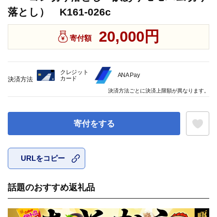
落とし） K161-026c
20,000円
寄付額
クレジット
ANA Pay
カード
決済方法
決済方法ごとに決済上限額が異なります。
寄付をする
URLをコピー
お気に入
話題のおすすめ返礼品