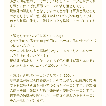
豚ばら肉を使用し、そのままつるしてスモークをかけて香
り豊かに仕上げた原形ベーコンの切り落としです。
規格外の訳あり品となりますので色や形は写真と異なるも
のがありますが、使い切りやすい1パック200g入りです。
色々な料理に使えて、旨味とコクを格段にアップしてくれ
ます。
＜訳ありモモハム切り落とし 200g＞
きめが細かい豚モモ肉を使用し、ベーコン風に仕上げたボ
ンレスハムです。
ベーコンに比べると脂肪が少なく、あっさりとヘルシーに
お召し上がりいただけます。
規格外の訳あり品となりますので色や形は写真と異なるも
のがありますが、1パック200g入りです。
＜無塩せき乾塩ベーコン切り落とし 200g＞
鹿児島県産豚ばら肉を使用し、今では少ない伝統的な製法
である乾塩せき法を用いてつくったベーコンです。添加物
の使用を最小限にとどめた発色剤不使用のベーコンです。
肉本来の旨味が凝縮された、一味違う深みのあるベーコン
をご堪能いただけます。