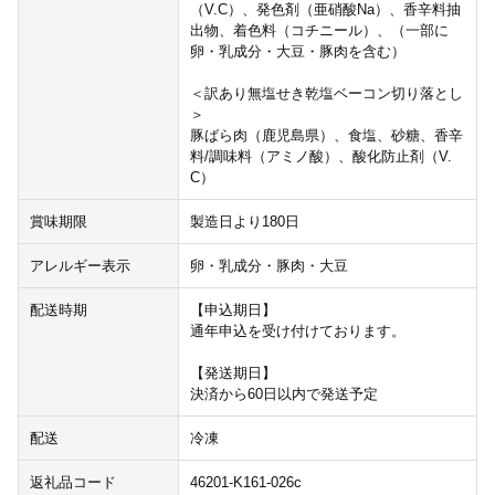
（V.C）、発色剤（亜硝酸Na）、香辛料抽
出物、着色料（コチニール）、（一部に
卵・乳成分・大豆・豚肉を含む）
＜訳あり無塩せき乾塩ベーコン切り落とし
＞
豚ばら肉（鹿児島県）、食塩、砂糖、香辛
料/調味料（アミノ酸）、酸化防止剤（V.
C）
賞味期限
製造日より180日
アレルギー表示
卵・乳成分・豚肉・大豆
配送時期
【申込期日】
通年申込を受け付けております。
【発送期日】
決済から60日以内で発送予定
配送
冷凍
返礼品コード
46201-K161-026c