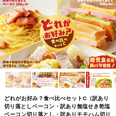
TOP
肉
加工肉
ハム・ソーセージ
どれがお好み？食べ
どれがお好み？食べ比べセットC（訳あり
切り落としベーコン・訳あり無塩せき乾塩
ベーコン切り落とし・訳ありモモハム切り