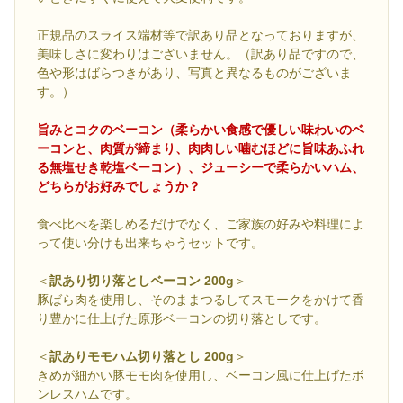
正規品のスライス端材等で訳あり品となっておりますが、
美味しさに変わりはございません。（訳あり品ですので、
色や形はばらつきがあり、写真と異なるものがございま
す。）
旨みとコクのベーコン（柔らかい食感で優しい味わいのベ
ーコンと、肉質が締まり、肉肉しい噛むほどに旨味あふれ
る無塩せき乾塩ベーコン）、ジューシーで柔らかいハム、
どちらがお好みでしょうか？
食べ比べを楽しめるだけでなく、ご家族の好みや料理によ
って使い分けも出来ちゃうセットです。
＜
訳あり切り落としベーコン 200g
＞
豚ばら肉を使用し、そのままつるしてスモークをかけて香
り豊かに仕上げた原形ベーコンの切り落としです。
＜
訳ありモモハム切り落とし 200g
＞
きめが細かい豚モモ肉を使用し、ベーコン風に仕上げたボ
ンレスハムです。