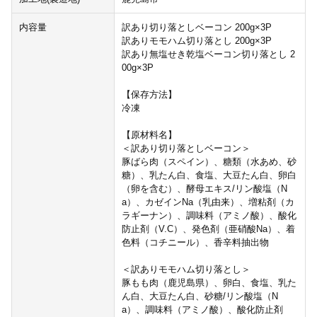
内容量
訳あり切り落としベーコン 200g×3P
訳ありモモハム切り落とし 200g×3P
訳あり無塩せき乾塩ベーコン切り落とし 2
00g×3P
【保存方法】
冷凍
【原材料名】
＜訳あり切り落としベーコン＞
豚ばら肉（スペイン）、糖類（水あめ、砂
糖）、乳たん白、食塩、大豆たん白、卵白
（卵を含む）、酵母エキス/リン酸塩（N
a）、カゼインNa（乳由来）、増粘剤（カ
ラギーナン）、調味料（アミノ酸）、酸化
防止剤（V.C）、発色剤（亜硝酸Na）、着
色料（コチニール）、香辛料抽出物
＜訳ありモモハム切り落とし＞
豚もも肉（鹿児島県）、卵白、食塩、乳た
ん白、大豆たん白、砂糖/リン酸塩（N
a）、調味料（アミノ酸）、酸化防止剤