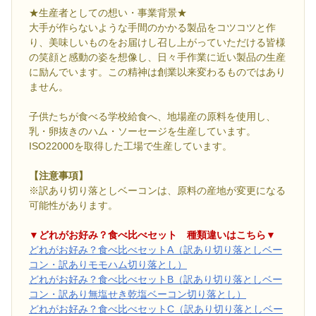
★生産者としての想い・事業背景★
大手が作らないような手間のかかる製品をコツコツと作
り、美味しいものをお届けし召し上がっていただける皆様
の笑顔と感動の姿を想像し、日々手作業に近い製品の生産
に励んでいます。この精神は創業以来変わるものではあり
ません。
子供たちが食べる学校給食へ、地場産の原料を使用し、
乳・卵抜きのハム・ソーセージを生産しています。
ISO22000を取得した工場で生産しています。
【注意事項】
※訳あり切り落としベーコンは、原料の産地が変更になる
可能性があります。
▼どれがお好み？食べ比べセット 種類違いはこちら▼
どれがお好み？食べ比べセットA（訳あり切り落としベー
コン・訳ありモモハム切り落とし）
どれがお好み？食べ比べセットB（訳あり切り落としベー
コン・訳あり無塩せき乾塩ベーコン切り落とし）
どれがお好み？食べ比べセットC（訳あり切り落としベー