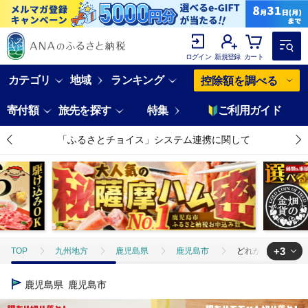
ログイン
新規登録
カート
カテゴリ
地域
ランキング
控除額を調べる
寄付額
旅先を探す
特集
ご利用ガイド
「ふるさとチョイス」システム連携に関して
+3
TOP
九州地方
鹿児島県
鹿児島市
どれがお好み？食べ
TOP
肉
豚肉
どれがお好み？食べ比べセットC（訳あり切り落
鹿児島県
鹿児島市
TOP
肉
加工肉
どれがお好み？食べ比べセットC（訳あり切り