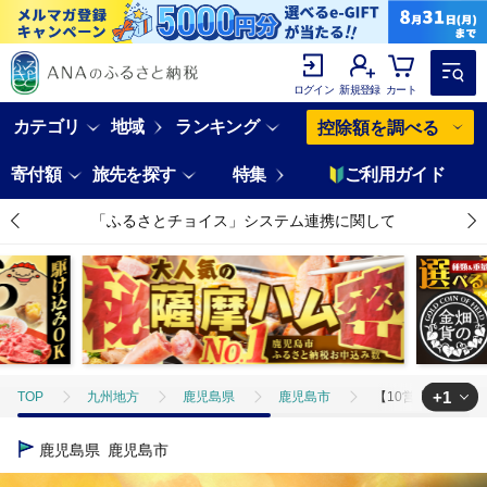
ログイン
新規登録
カート
カテゴリ
地域
ランキング
控除額を調べる
寄付額
旅先を探す
特集
ご利用ガイド
「ふるさとチョイス」システム連携に関して
+1
TOP
九州地方
鹿児島県
鹿児島市
【10営業日以内に発送
TOP
酒
焼酎
【10営業日以内に発送】かたじけない パック 180
鹿児島県
鹿児島市