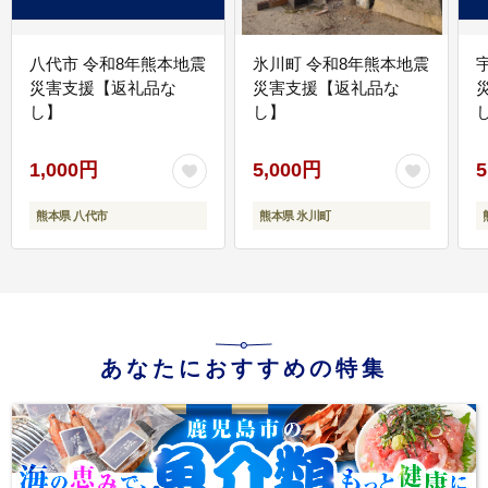
八代市 令和8年熊本地震
氷川町 令和8年熊本地震
災害支援【返礼品な
災害支援【返礼品な
し】
し】
し
1,000円
5,000円
5
熊本県 八代市
熊本県 氷川町
あなたにおすすめの特集