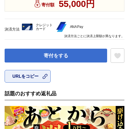
55,000円
寄付額
クレジット
ANA Pay
カード
決済方法
決済方法ごとに決済上限額が異なります。
寄付をする
URLをコピー
お気に入
話題のおすすめ返礼品