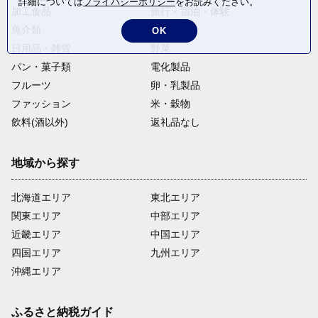
詳細については
プライバシーポリシー
をお読みください。
加工食品
旅行・宿泊・体験
魚介類
麺類
OK
日用品・雑貨
野菜
パン・菓子類
電化製品
フルーツ
卵・乳製品
ファッション
米・穀物
飲料(酒以外)
返礼品なし
地域から探す
北海道エリア
東北エリア
関東エリア
中部エリア
近畿エリア
中国エリア
四国エリア
九州エリア
沖縄エリア
ふるさと納税ガイド