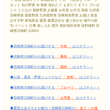
セット 旬の野菜 旬 新鮮 採れたて もぎたて ギフト プレゼ
ント くだもの 新鮮野菜 お歳暮 お年賀 お中元 国産 九州産
宮崎県産 国産野菜 九州産野菜 宮崎県産野菜 お届け 産直
おすず村 産地直送 厳選 厳選詰合せ 盛り合わせ 端午の節
句 イベント 行事 差し入れ 贅沢 尾鈴地区本部 送料無料 宮
崎県川南町 G3803
◆宮崎県川南町がお届けする
「 牛肉 」
はコチラ＞＞
◆宮崎県川南町がお届けする
「 豚肉 」
はコチラ＞＞
◆宮崎県川南町がお届けする
「 鶏肉 」
はコチラ＞＞
◆お茶・麦茶・野菜ジュースなど
「 飲料 」
はコチラ＞＞
◆宮崎県川南町がお届けする
「 フルーツ 」
はコチラ＞＞
◆宮崎県川南町がお届けする
「 お惣菜 」
はコチラ＞＞
◆豊富な品ぞろえが魅力！宮崎県川南町の
＼ 全て ／の返