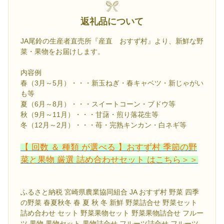
返礼品について
JA尾鈴の生産者直売所『産直 おすず村』より、新鮮な野
菜・果物をお届けします。
内容例
春（3月～5月）・・・新玉ねぎ・春キャベツ・新じゃがい
も等
夏（6月～8月）・・・スイートコーン・ブドウ等
秋（9月～11月）・・・甘藷・煎り落花生等
冬（12月～2月）・・・苺・完熟キンカン・白ネギ等
【 回数 ＆ 種類 が選べる 】おすず村 季節の野
菜と果物 厳選 詰め合わせセット はこちら＞＞
ふるさと納税 宮崎県農業協同組合 JA おすず村 野菜 四季
の野菜 春夏秋冬 春 夏 秋 冬 新鮮 野菜詰合せ 野菜セット
詰め合わせ セット 野菜果物セット 野菜果物詰合せ フルー
ツ 果物 果物セット 果物詰合せ フルーツ詰合せ フルーツ