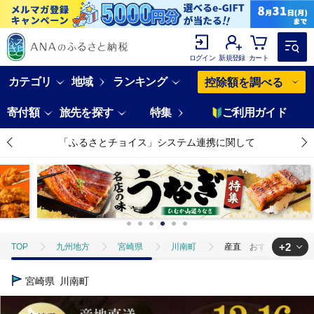
ログイン
新規登録
カート
カテゴリ
地域
ランキング
控除額を調べる
寄付額
旅先を探す
特集
ご利用ガイド
「ふるさとチョイス」システム連携に関して
+2
TOP
九州地方
宮崎県
川南町
産直 おすず村 厳選詰め
TOP
野菜
野菜セット
産直 おすず村 厳選詰め合わせセット（大
宮崎県
川南町
TOP
フルーツ
フルーツセット
産直 おすず村 厳選詰め合わせ