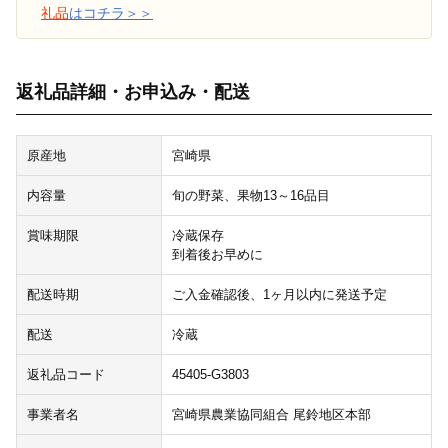
礼品
はコチラ＞＞
返礼品詳細・お申込み・配送
原産地
宮崎県
内容量
旬の野菜、果物13～16品目
賞味期限
冷蔵保存
到着後お早めに
配送時期
ご入金確認後、1ヶ月以内に発送予定
配送
冷蔵
返礼品コード
45405-G3803
事業者名
宮崎県農業協同組合 尾鈴地区本部