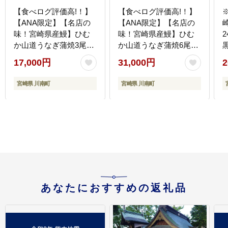
【食べログ評価高!！】
【食べログ評価高!！】
【ANA限定】【名店の
【ANA限定】【名店の
味！宮崎県産鰻】ひむ
味！宮崎県産鰻】ひむ
2
か山道うなぎ蒲焼3尾分
か山道うなぎ蒲焼6尾分
(390g以上) 【 国産 うな
(780g以上) 【 国産 うな
17,000円
31,000円
2
ぎ ウナギ 鰻 】 [B08411]
ぎ ウナギ 鰻 】
［
[B08413]
宮崎県 川南町
宮崎県 川南町
あなたにおすすめの返礼品