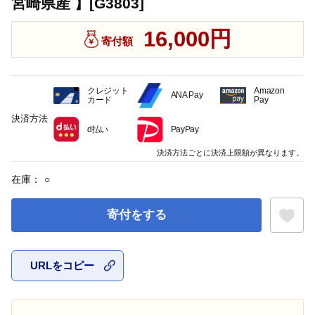
宮崎県産 】[G3803]
16,000円
寄付額
クレジット
Amazon
ANA Pay
カード
Pay
決済方法
d払い
PayPay
決済方法ごとに決済上限額が異なります。
在庫：
○
寄付をする
URLをコピー
お気に入