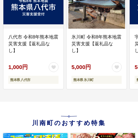
八代市 令和8年熊本地震
氷川町 令和8年熊本地震
災害支援【返礼品な
災害支援【返礼品な
し】
し】
し
1,000円
5,000円
5
熊本県 八代市
熊本県 氷川町
川南町のおすすめ特集