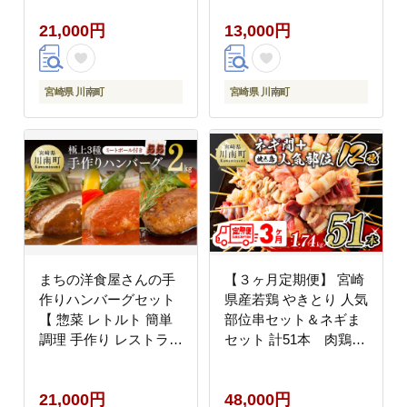
21,000円
13,000円
宮崎県 川南町
宮崎県 川南町
まちの洋食屋さんの手
【３ヶ月定期便】 宮崎
作りハンバーグセット
県産若鶏 やきとり 人気
【 惣菜 レトルト 簡単
部位串セット＆ネギま
調理 手作り レストラン
セット 計51本 肉鶏鶏
ハンバーグ セット 】
肉とり肉国産鶏肉九州
[C01208]
産鶏肉宮崎県産鶏肉若
21,000円
48,000円
鶏焼鳥やきとりグラン