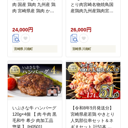
肉 国産 鶏肉 九州産 鶏
とり肉宮崎名物焼鳥国
肉 宮崎県産 鶏肉 から
産鶏肉九州産鶏肉宮崎
あげ 味付き 鶏肉 鶏肩
県産鶏肉送料無料鶏肉
肉 日南どり 簡単 鶏肉
[F6906]
24,000円
26,000円
唐揚げ 竜田揚げ 】
[C00704]
宮崎県 川南町
宮崎県 川南町
いぶさな牛 ハンバーグ
【令和8年9月発送分】
120g×4個 【 肉 牛肉 黒
宮崎県産若鶏 やきとり
毛和牛 希少 肉加工品
人気部位串セット＆ネ
惣菜 】 [H0501]
ギまセット 計51本 肉