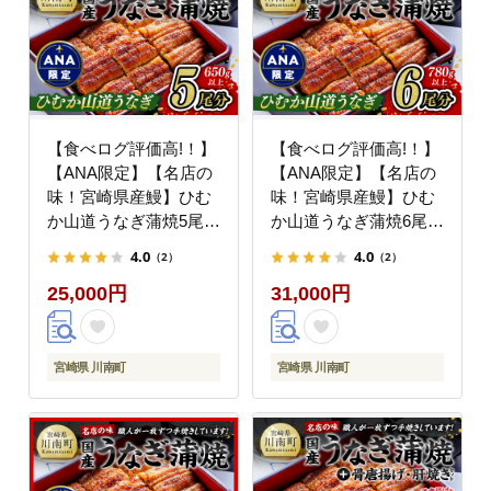
【食べログ評価高!！】
【食べログ評価高!！】
【ANA限定】【名店の
【ANA限定】【名店の
味！宮崎県産鰻】ひむ
味！宮崎県産鰻】ひむ
か山道うなぎ蒲焼5尾分
か山道うなぎ蒲焼6尾分
(650g以上) 【 国産 う
(780g以上) 【 国産 う
4.0
4.0
（2）
（2）
なぎ ウナギ 鰻】
なぎ ウナギ 鰻 】
25,000円
31,000円
[B08412]
[B08413]
宮崎県 川南町
宮崎県 川南町