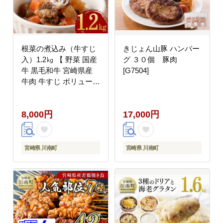
根菜の煮込み（牛すじ
きじょん山豚 ハンバー
入）1.2㎏ 【 野菜 国産
グ ３０個 豚肉
牛 黒毛和牛 宮崎県産
[G7504]
牛肉 牛すじ ボリューム
】［E0501］
8,000円
17,000円
宮崎県 川南町
宮崎県 川南町