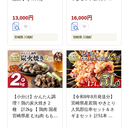
鶏肉国産鶏肉九州産鶏
肉宮崎県産鶏肉若鶏鶏
13,000円
16,000円
肉焼鳥鶏肉やきとり鶏
肉BBQ鶏肉バーベキュ
ー [D07805r809]
宮崎県 川南町
宮崎県 川南町
【小分け】かんたん調
【令和8年8月発送分】
理！鶏の炭火焼き２
宮崎県産若鶏 やきとり
種 計2kg 【 鶏肉 国産
人気部位串セット＆ネ
宮崎県産 むね肉 もも肉
ギまセット 計51本 肉
炭火焼 】[C00801]
鶏肉国産鶏肉九州産鶏
肉宮崎県産鶏肉若鶏鶏