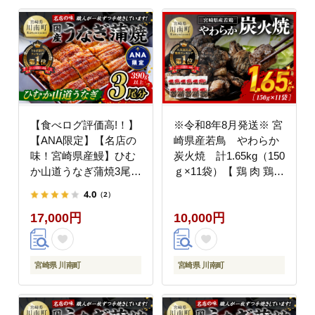
【食べログ評価高!！】
※令和8年8月発送※ 宮
【ANA限定】【名店の
崎県産若鳥 やわらか
味！宮崎県産鰻】ひむ
炭火焼 計1.65kg（150
か山道うなぎ蒲焼3尾分
ｇ×11袋）【 鶏 肉 鶏肉
(390g以上) 【 国産 う
国産 とり 九州産 鳥 宮
4.0
（2）
なぎ ウナギ 鰻 】
崎県産 小分け 炭火焼き
17,000円
10,000円
[B08411]
】 [C00901r808]
宮崎県 川南町
宮崎県 川南町