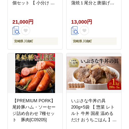
個セット 【 小分け お
蒲焼１尾分と唐揚げ・
弁当 簡単調理 お手軽
肝焼のウナギセット 【
10セット おかず 惣菜
国産 うなぎ ウナギ 鰻
21,000円
13,000円
】[C01202]
】 [B08419]
宮崎県 川南町
宮崎県 川南町
【PREMIUM PORK】
いぶさな牛丼の具
尾鈴豚ハム・ソーセー
200g×5袋 【 惣菜 レト
ジ詰め合わせ 7種セッ
ルト 牛丼 国産 温める
ト 豚肉[C09205]
だけ おうちごはん 】
[G0502]