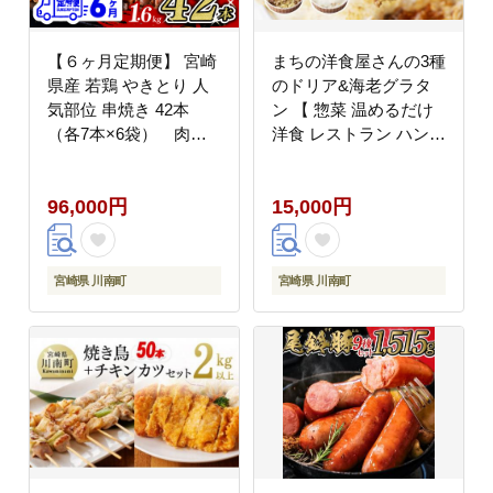
【６ヶ月定期便】 宮崎
まちの洋食屋さんの3種
県産 若鶏 やきとり 人
のドリア&海老グラタ
気部位 串焼き 42本
ン 【 惣菜 温めるだけ
（各7本×6袋） 肉鶏
洋食 レストラン ハンバ
鶏肉とり肉国産鶏肉九
ーグ おうちごはん 】
州産鶏肉宮崎県産鶏肉
[C01207]
96,000円
15,000円
若鶏焼鳥やきとりグラ
ンピングBBQキャンプ
鶏肉送料無料鶏肉
[D07804t6]
宮崎県 川南町
宮崎県 川南町