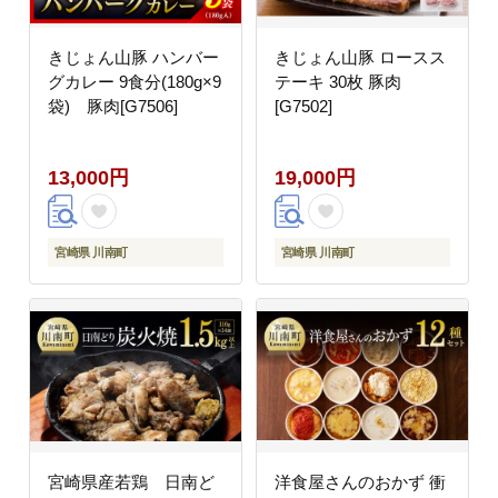
きじょん山豚 ハンバー
きじょん山豚 ロースス
グカレー 9食分(180g×9
テーキ 30枚 豚肉
袋) 豚肉[G7506]
[G7502]
13,000円
19,000円
宮崎県 川南町
宮崎県 川南町
宮崎県産若鶏 日南ど
洋食屋さんのおかず 衝