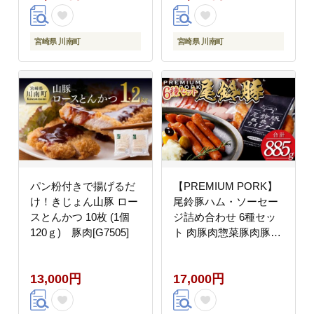
ピングBBQキャンプ鶏
肉送料無料鶏肉
[D07805t3]
宮崎県 川南町
宮崎県 川南町
パン粉付きで揚げるだ
【PREMIUM PORK】
け！きじょん山豚 ロー
尾鈴豚ハム・ソーセー
スとんかつ 10枚 (1個
ジ詰め合わせ 6種セッ
120ｇ) 豚肉[G7505]
ト 肉豚肉惣菜豚肉豚国
産豚肉宮崎県産豚肉詰
め合わせ豚肉送料無料
13,000円
17,000円
豚肉 [C09209]