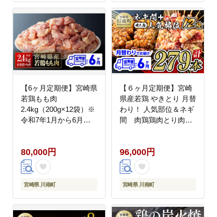
【6ヶ月定期便】宮崎県
【６ヶ月定期便】宮崎
若鶏もも肉
県産若鶏 やきとり 月替
2.4kg（200g×12袋）※
わり！ 人気部位＆ネギ
令和7年1月から6月発
間 肉鶏鶏肉とり肉国
送※ 【 定期便 6回 肉
産鶏肉九州産鶏肉宮崎
鶏 鶏肉 若鶏 もも 小分
県産鶏肉若鶏焼鳥やき
80,000円
96,000円
け 】[C06906t6]
とりグランピングBBQ
キャンプ鶏肉送料無料
鶏肉 [D07806t6]
宮崎県 川南町
宮崎県 川南町