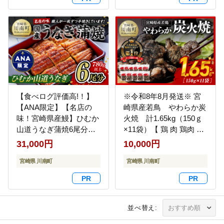
【食べログ評価高!！】
※令和8年8月発送※ 宮
【ANA限定】【名店の
崎県産若鳥 やわらか炭
味！宮崎県産鰻】ひむか
火焼 計1.65kg（150ｇ
山道うなぎ蒲焼6尾分
×11袋）【 鶏 肉 鶏肉 国
(780g以上) 【 国産 うな
産 とり 九州産 鳥 宮崎県
31,000円
10,000円
ぎ ウナギ 鰻 】 [B08413]
産 小分け 炭火焼き 】
宮崎県 川南町
[C00901r808]
宮崎県 川南町
並べ替え: