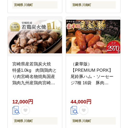
宮崎県 川南町
宮崎県 川南町
宮崎県産若鶏炭火焼
（豪華版）
特盛1.0kg 肉鶏鶏肉と
【PREMIUM PORK】
り肉宮崎名物焼鳥国産
尾鈴豚ハム・ソーセー
鶏肉九州産鶏肉宮崎県
ジ7種 16袋 豚肉
産鶏肉送料無料鶏肉
[C09210]
[F7802]
12,000円
44,000円
宮崎県 川南町
宮崎県 川南町