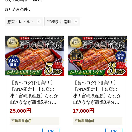
絞り込み条件：
惣菜・レトルト
宮崎県 川南町
【食べログ評価高!！】
【食べログ評価高!！】
【ANA限定】【名店の
【ANA限定】【名店の
味！宮崎県産鰻】ひむか
味！宮崎県産鰻】ひむか
山道うなぎ蒲焼5尾分
山道うなぎ蒲焼3尾分
(650g以上) 【 国産 うな
(390g以上) 【 国産 うな
25,000円
17,000円
ぎ ウナギ 鰻】 [B08412]
ぎ ウナギ 鰻 】 [B08411]
宮崎県 川南町
宮崎県 川南町