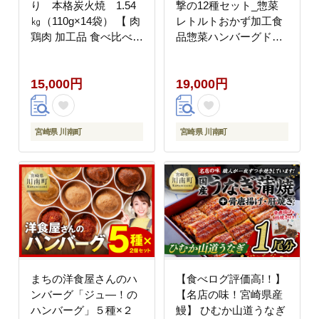
り 本格炭火焼 1.54
撃の12種セット_惣菜
㎏（110g×14袋） 【 肉
レトルトおかず加工食
鶏肉 加工品 食べ比べ
品惣菜ハンバーグドリ
便利 お手軽 酒のお供
アグラタン惣菜セット
おかず 九州産 宮崎県産
送料無料洋食 [F1202]
15,000円
19,000円
】 [C00802]
宮崎県 川南町
宮崎県 川南町
まちの洋食屋さんのハ
【食べログ評価高!！】
ンバーグ「ジュ―！の
【名店の味！宮崎県産
ハンバーグ」５種×２
鰻】 ひむか山道うなぎ