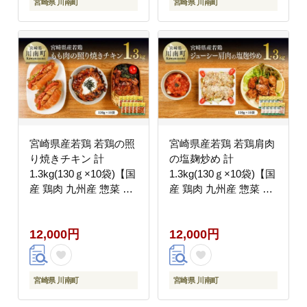
宮崎県 川南町
宮崎県 川南町
宮崎県産若鶏 若鶏の照
宮崎県産若鶏 若鶏肩肉
り焼きチキン 計
の塩麹炒め 計
1.3kg(130ｇ×10袋)【国
1.3kg(130ｇ×10袋)【国
産 鶏肉 九州産 惣菜 肉
産 鶏肉 九州産 惣菜 肉
とり 小分け 簡単調理
とり 小分け 簡単調理
肉加工品 照り焼きチキ
肉加工品 塩麹 塩こうじ
12,000円
12,000円
ン 照焼 若鶏 】
若鶏 】 [C00708]
[C00706]
宮崎県 川南町
宮崎県 川南町