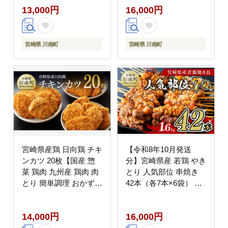
13,000円
16,000円
肉焼鳥鶏肉やきとり鶏
肉BBQ鶏肉バーベキュ
ー [D07805r808]
宮崎県 川南町
宮崎県 川南町
宮崎県産鶏 日向鶏 チキ
【令和8年10月発送
ンカツ 20枚【国産 惣
分】宮崎県産 若鶏 やき
菜 鶏肉 九州産 鶏肉 肉
とり 人気部位 串焼き
とり 簡単調理 おかず
42本（各7本×6袋） 肉
揚げるだけ チキンカツ
鶏肉国産鶏肉九州産鶏
】 [C00705]
肉宮崎県産鶏肉若鶏鶏
14,000円
16,000円
肉焼鳥鶏肉やきとり鶏
肉BBQ鶏肉バーベキュ