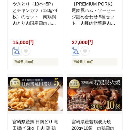
やきとり（10本×5P）
【PREMIUM PORK】
とチキンカツ（130g×4
尾鈴豚ハム・ソーセー
枚）のセット 肉鶏鶏
ジ詰め合わせ 9種セッ
肉とり肉国産鶏肉九州
ト 肉豚肉惣菜豚肉豚
産鶏肉宮崎県産鶏肉若
国産豚肉宮崎県産豚肉
鶏焼鳥惣菜おつまみ
詰め合わせ豚肉送料無
15,000円
27,000円
BBQキャンプ鶏肉送料
料豚肉[C09208]
無料鶏肉[D06909]
宮崎県 川南町
宮崎県 川南町
宮崎県産鶏 日南どり 竜
宮崎県産若鶏炭火焼
田揚げ 5kg 【 肉 鶏 鶏
200g×10袋 肉鶏鶏肉