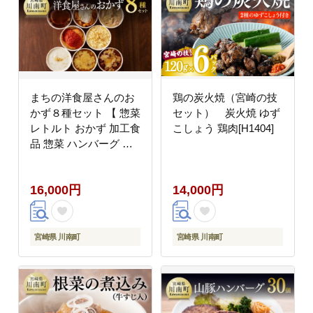
まちの洋食屋さんのお
鶏の炭火焼（宮崎の技
かず８種セット 【 惣菜
セット） 炭火焼 ゆず
レトルト おかず 加工食
こしょう 鶏肉[H1404]
品 惣菜 ハンバーグ ド
リア グラタン 惣菜 セ
ット 送料無料 洋食 】
16,000円
14,000円
[C01203]
宮崎県 川南町
宮崎県 川南町