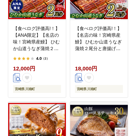
【食べログ評価高!！】
【食べログ評価高!！】
【ANA限定】【名店の
【名店の味！宮崎県産
味！宮崎県産鰻】 ひむ
鰻】 ひむか山道うなぎ
か山道うなぎ蒲焼２尾
蒲焼２尾分と唐揚げ・
分（260ｇ以上） 【 国
肝焼のウナギセット 【
4.0
（2）
産 うなぎ ウナギ 鰻 】
国産 うなぎ ウナギ 鰻
12,000円
18,000円
[B08410]
】 [B08420]
宮崎県 川南町
宮崎県 川南町