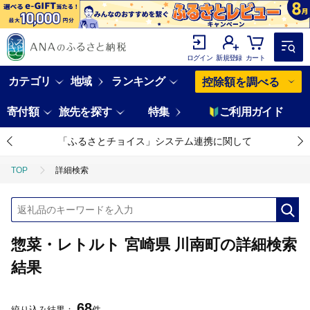
ログイン
新規登録
カート
カテゴリ
地域
ランキング
控除額を調べる
寄付額
旅先を探す
特集
ご利用ガイド
「ふるさとチョイス」システム連携に関して
TOP
詳細検索
惣菜・レトルト 宮崎県 川南町の詳細検索
結果
68
絞り込み結果：
件