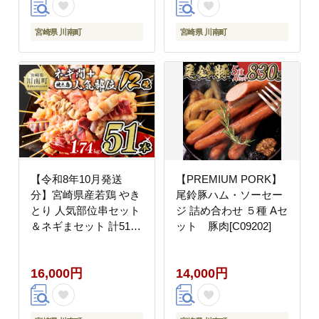
ー [D07804r810]
宮崎県 川南町
宮崎県 川南町
【令和8年10月発送
【PREMIUM PORK】
分】宮崎県産若鶏 やき
尾鈴豚ハム・ソーセー
とり 人気部位串セット
ジ 詰め合わせ ５種 Aセ
＆ネギまセット 計51本
ット 豚肉[C09202]
肉鶏肉国産鶏肉九州産
鶏肉宮崎県産鶏肉若鶏
16,000円
14,000円
鶏肉焼鳥鶏肉やきとり
鶏肉BBQ鶏肉バーベキ
ュー [D07805r810]