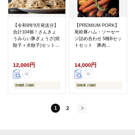
【令和8年9月発送分】
【PREMIUM PORK】
合計104個！さんきょ
尾鈴豚ハム・ソーセー
うみらい豚ぎょうざ(焼
ジ詰め合わせ 5種Bセッ
餃子＋水餃子)セット
トセット 豚肉
豚肉 餃子[E0103r809]
[C09203]
12,000円
14,000円
宮崎県 川南町
宮崎県 川南町
1
2
次