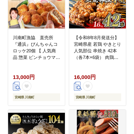
川南町漁協 直売所
【令和8年8月発送分】
『通浜』びんちゃんコ
宮崎県産 若鶏 やきとり
ロッケ20個 【 人気商
人気部位 串焼き 42本
品 惣菜 ビンチョウマグ
（各7本×6袋） 肉鶏肉
ロ ハモ ヘルシー 揚げ
国産鶏肉九州産鶏肉宮
るだけ 】 [H1703]
崎県産鶏肉若鶏鶏肉焼
13,000円
16,000円
鳥鶏肉やきとり鶏肉
BBQ鶏肉バーベキュー
[D07804r808]
宮崎県 川南町
宮崎県 川南町