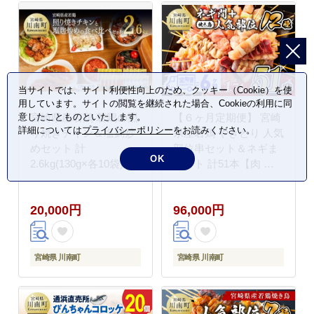
当サイトでは、サイト利便性向上のため、クッキー（Cookie）を使
用しています。サイトの閲覧を継続された場合、Cookieの利用に同
宮崎県産若鶏 若鶏の照
【６ヶ月定期便】 宮崎
意したことものといたします。
詳細については
プライバシーポリシー
をお読みください。
り焼きチキン＆塩麹炒
県産若鶏 やきとり 人気
めセット 計
部位串セット＆ネギま
OK
2.6kg(130g×各10袋) 【
セット 計51本【肉 鶏
肉 鶏 鶏肉 惣菜 国産 九
肉 国産 九州産 宮崎県
州産 宮崎県産 焼くだけ
産 若鶏 焼鳥 やきとり
20,000円
96,000円
簡単調理 簡単惣菜 小分
BBQ バーベキュー】
け 照り焼きチキン 塩?
[D07805t6]
おかず 】 [C00710]
宮崎県 川南町
宮崎県 川南町