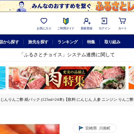
お気に入り
ご利用ガイド
新規登録
ログイン
カート
額から探す
旅先を探す
ランキング
特集
取り組み
「ふるさとチョイス」システム連携に関して
じんりんご酢 紙パック (125ml×24本)【飲料 にんじん 人参 ニンジン りんご酢
×24本)【飲料 にんじん 人参 ニンジン りんご酢 黒酢 りんご果汁 紙パック 長期保
5ml×24本)【飲料 にんじん 人参 ニンジン りんご酢 黒酢 りんご果汁 紙パック 長
ソフトドリンク
 人参 ニンジン りんご酢 黒酢 りんご果汁 紙パック 長期保存 備蓄 送料無料】[C0
んりんご酢 紙パック (125ml×24本)【飲料 にんじん 人参 ニンジン りんご酢 黒
宮崎県
川南町