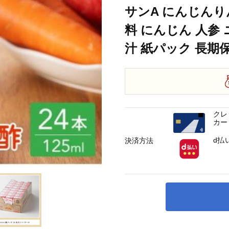
サンA にんじんりん
料 にんじん 人参
汁 紙パック 長期保存
クレ
カー
d払
決済方法