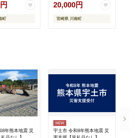
ル カフェインゼロ カロリ
0円
20,000円
ーゼロ 】 宮崎県 川南町
[D07358]
南町
宮崎県 川南町
和8年熊本地震 災
宇土市 令和8年熊本地震 災
返礼品なし】
害支援【返礼品なし】