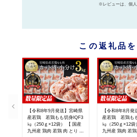
※レビューは、個人
この返礼品
【令和8年9月発送】宮崎県
【令和8年8月発
産若鶏 若鶏もも切身IQF3
産若鶏 若鶏もも
㎏（250ｇ×12袋） 【 国産
㎏（250ｇ×12袋
九州産 鶏肉 若鶏 肉 とり も
九州産 鶏肉 若鶏