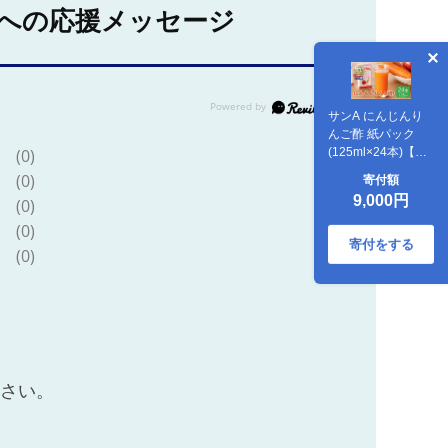
への応援メッセージ
サンA にんじんり
んご酢 紙パック
(125ml×24本)【飲
(0)
料 にんじん 人参 ニ
(0)
寄付額
ンジン りんご酢 黒
9,000円
(0)
酢 りんご果汁 紙パ
ック 長期保存 備蓄
(0)
送料無料】
寄付をする
(0)
[C03068]
ださい。