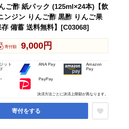
ご酢 紙パック (125ml×24本)【飲
 ニンジン りんご酢 黒酢 りんご果
 備蓄 送料無料】[C03068]
9,000円
寄付額
ジット
ANA Pay
Amazon
ド
Pay
い
PayPay
決済方法ごとに決済上限額が異なります。
寄付をする