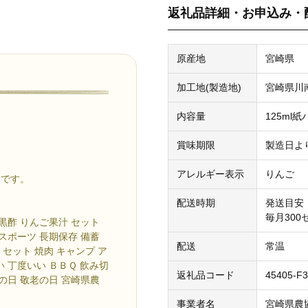
返礼品詳細・お申込み・
原産地
宮崎県
加工地(製造地)
宮崎県川
内容量
125ml
賞味期限
製造日より
アレルギー表示
りんご
ンです。
配送時期
発送目安
毎月300
 黒酢 りんご果汁 セット
 スポーツ 長期保存 備蓄
配送
常温
本 セット 焼肉 キャンプ ア
い 丁度いい ＢＢＱ 飲み切
返礼品コード
45405-F
母の日 敬老の日 宮崎県農
事業者名
宮崎県農