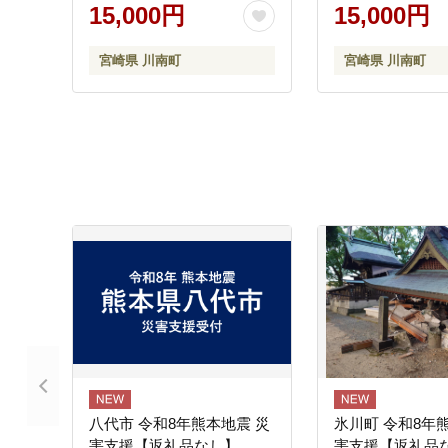
も モモ肉 たっぷり 大容量
も モモ肉 たっぷ
15,000円
15,000円
宮崎県 川南町 送料無料 】
宮崎県 川南町 送
[C00714r809]
[C00714r808]
宮崎県 川南町
宮崎県 川南町
八代市 令和8年熊本地震 災
氷川町 令和8年
害支援【返礼品なし】
害支援【返礼品