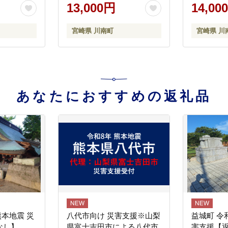
り 大容量
ス ペットボトル 健康 ヘル
13,000円
14,00
料無料 】
シー 】 [C07382]
宮崎県 川南町
宮崎県 川
あなたにおすすめの返礼品
熊本地震 災
八代市向け 災害支援※山梨
益城町 令
なし】
県富士吉田市による八代市
害支援【