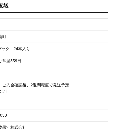
配送
お気に入り登録
南町
紙パック 24本入り
常温359日
 ご入金確認後、2週間程度で発送予定
セット
3033
協果汁株式会社