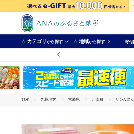
カテゴリ
地域
から探す
から探す
寄付
TOP
九州地方
宮崎県
川南町
サンA にん
TOP
野菜
サンA にんじんりんご酢 紙パック (125ml
TOP
フルーツ
サンA にんじんりんご酢 紙パック (12
TOP
飲料（酒以外）
ソフトドリンク
ほかの
サンA にんじんりんご酢 紙パック (125ml×24本)【飲料 にんじん
TOP
飲料（酒以外）
ほかの飲料
サンA にんじ