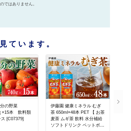
のではありません。
見ています。
日分の野菜
伊藤園 健康ミネラル むぎ
40ｇ×15本 飲料類
茶 650ml×48本 PET 【 お茶
[C07379]
麦茶 ムギ茶 飲料 水分補給
ソフトドリンク ペットボト