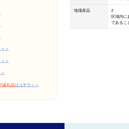
地場産品
2
＞
区域内に
であるこ
＞
＞
ラ＞＞
ラ＞＞
＞＞
／の返礼品
はコチラ＞＞