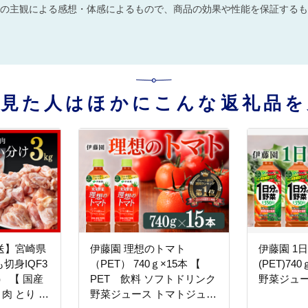
の主観による感想・体感によるもので、商品の効果や性能を保証するも
を見た人はほかにこんな返礼品を
送】宮崎県
伊藤園 理想のトマト
伊藤園 1
切身IQF3
（PET） 740ｇ×15本 【
(PET)7
） 【 国産
PET 飲料 ソフトドリンク
野菜ジュース 
 肉 とり も
野菜ジュース トマトジュー