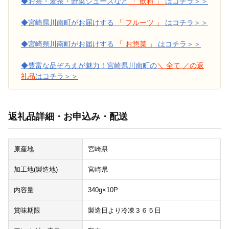
◆お茶・麦茶・野菜ジュースなど
「 飲料 」
はコチラ＞＞
◆宮崎県川南町がお届けする
「 フルーツ 」
はコチラ＞＞
◆宮崎県川南町がお届けする
「 お惣菜 」
はコチラ＞＞
◆豊富な品ぞろえが魅力！宮崎県川南町の
＼ 全て ／の返
礼品
はコチラ＞＞
返礼品詳細・お申込み・配送
原産地
宮崎県
加工地(製造地)
宮崎県
内容量
340g×10P
賞味期限
製造日より冷凍３６５日