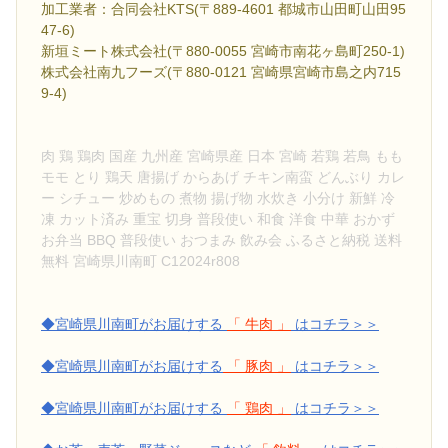
加工業者：合同会社KTS(〒889-4601 都城市山田町山田95
47-6)
新垣ミート株式会社(〒880-0055 宮崎市南花ヶ島町250-1)
株式会社南九フーズ(〒880-0121 宮崎県宮崎市島之内715
9-4)
肉 鶏 鶏肉 国産 九州産 宮崎県産 日本 宮崎 若鶏 若鳥 もも
モモ とり 鶏天 唐揚げ からあげ チキン南蛮 どんぶり カレ
ー シチュー 炒めもの 煮物 揚げ物 水炊き 小分け 新鮮 冷
凍 カット済み 重宝 切身 普段使い 和食 洋食 中華 おかず
お弁当 BBQ 普段使い おつまみ 飲み会 ふるさと納税 送料
無料 宮崎県川南町 C12024r808
◆宮崎県川南町がお届けする
「 牛肉 」
はコチラ＞＞
◆宮崎県川南町がお届けする
「 豚肉 」
はコチラ＞＞
◆宮崎県川南町がお届けする
「 鶏肉 」
はコチラ＞＞