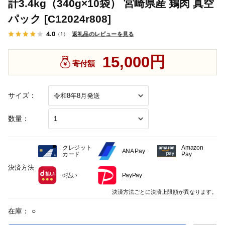
計3.4kg（340g×10袋） 宮崎県産 鶏肉 真空
パック [C12024r808]
4.0
返礼品のレビューを見る
（1）
15,000円
寄付額
サイズ：
数量：
クレジット
Amazon
ANA Pay
カード
Pay
決済方法
d払い
PayPay
決済方法ごとに決済上限額が異なります。
在庫：
○