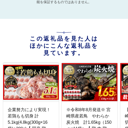
能を保証するものではありません。
この返礼品を見た人は
ほかにこんな返礼品を
見ています。
企業努力により実現！
※令和8年8月発送※ 宮
若鶏もも切身 計
崎県産若鳥 やわらか
5.1kg(4.8kg(300g×16
炭火焼 計1.65kg（150
切