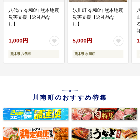
八代市 令和8年熊本地震
氷川町 令和8年熊本地震
災害支援【返礼品な
災害支援【返礼品な
し】
し】
1,000円
5,000円
1
熊本県 八代市
熊本県 氷川町
川南町のおすすめ特集