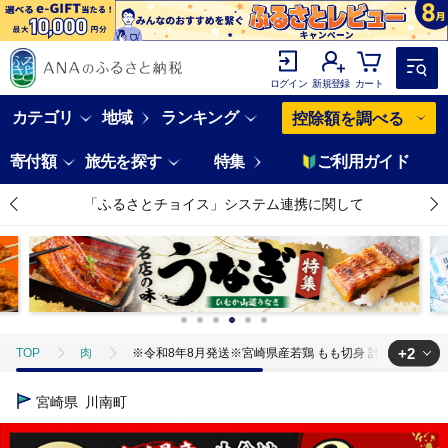
ログイン
新規登録
カート
カテゴリ
地域
ランキング
控除額を調べる
寄付額
旅先を探す
特集
ご利用ガイド
「ふるさとチョイス」システム連携に関して
+2
TOP
肉
※令和8年8月発送※宮崎県産若鶏 もも切身 計3.4kg（340g×1
TOP
肉
鶏肉
※令和8年8月発送※宮崎県産若鶏 もも切身 計3.4kg
宮崎県
川南町
TOP
肉
鶏肉
ほかの鶏肉
※令和8年8月発送※宮崎県産若鶏