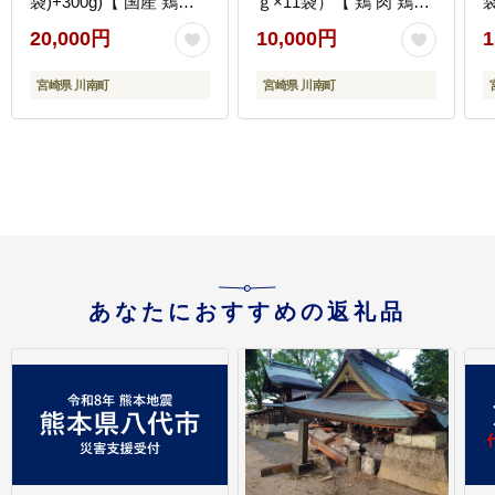
袋)+300g)【 国産 鶏肉
ｇ×11袋）【 鶏 肉 鶏肉
肉 とり もも肉 モモ
国産 とり 九州産 鳥 宮
20,000円
10,000円
1
5.1kg からあげ 唐揚げ
崎県産 小分け 炭火焼き
チキン南蛮 送料無料 】
】 [C00901r808]
宮崎県 川南町
宮崎県 川南町
[C00711]
[
あなたにおすすめの返礼品