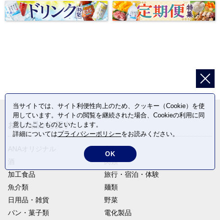
当サイトでは、サイト利便性向上のため、クッキー（Cookie）を使
用しています。サイトの閲覧を継続された場合、Cookieの利用に同
お礼の品から探す
意したことものといたします。
詳細については
プライバシーポリシー
をお読みください。
ANAオリジナル
定期便
OK
酒
肉類
加工食品
旅行・宿泊・体験
魚介類
麺類
日用品・雑貨
野菜
パン・菓子類
電化製品