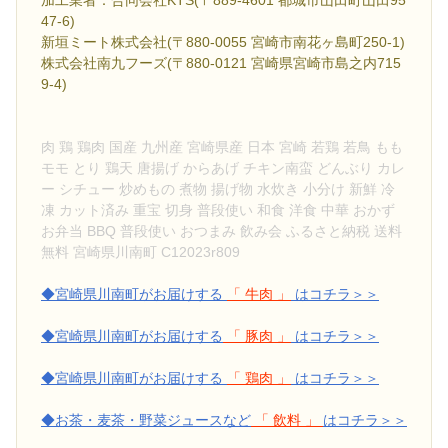
加工業者：合同会社KTS(〒889-4601 都城市山田町山田95
47-6)
新垣ミート株式会社(〒880-0055 宮崎市南花ヶ島町250-1)
株式会社南九フーズ(〒880-0121 宮崎県宮崎市島之内715
9-4)
肉 鶏 鶏肉 国産 九州産 宮崎県産 日本 宮崎 若鶏 若鳥 もも
モモ とり 鶏天 唐揚げ からあげ チキン南蛮 どんぶり カレ
ー シチュー 炒めもの 煮物 揚げ物 水炊き 小分け 新鮮 冷
凍 カット済み 重宝 切身 普段使い 和食 洋食 中華 おかず
お弁当 BBQ 普段使い おつまみ 飲み会 ふるさと納税 送料
無料 宮崎県川南町 C12023r809
◆宮崎県川南町がお届けする
「 牛肉 」
はコチラ＞＞
◆宮崎県川南町がお届けする
「 豚肉 」
はコチラ＞＞
◆宮崎県川南町がお届けする
「 鶏肉 」
はコチラ＞＞
◆お茶・麦茶・野菜ジュースなど
「 飲料 」
はコチラ＞＞