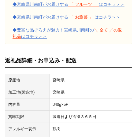
◆宮崎県川南町がお届けする
「 フルーツ 」
はコチラ＞＞
◆宮崎県川南町がお届けする
「 お惣菜 」
はコチラ＞＞
◆豊富な品ぞろえが魅力！宮崎県川南町の
＼ 全て ／の返
礼品
はコチラ＞＞
返礼品詳細・お申込み・配送
原産地
宮崎県
加工地(製造地)
宮崎県
内容量
340g×5P
賞味期限
製造日より冷凍３６５日
アレルギー表示
鶏肉