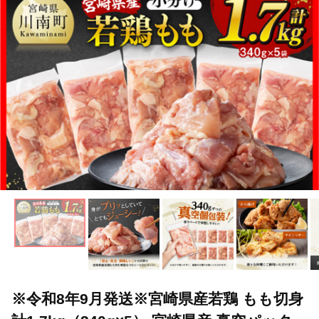
※令和8年9月発送※宮崎県産若鶏 もも切身