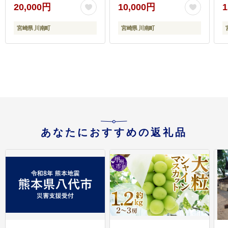
肉 とり もも肉 モモ
国産 とり 九州産 鳥 宮
20,000円
10,000円
1
5.1kg からあげ 唐揚げ
崎県産 小分け 炭火焼き
チキン南蛮 送料無料 】
】 [C00901r808]
宮崎県 川南町
宮崎県 川南町
[C00711]
[
あなたにおすすめの返礼品