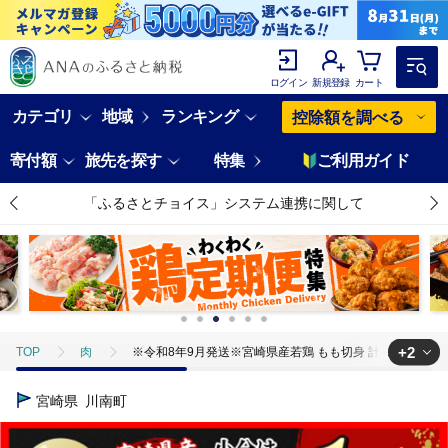
ログイン
新規登録
カート
カテゴリ
地域
ランキング
控除額を調べる
寄付額
旅先を探す
特集
ご利用ガイド
「ふるさとチョイス」システム連携に関して
+2
TOP
肉
※令和8年9月発送※宮崎県産若鶏 もも切身 計1.7kg（340g×
TOP
肉
鶏肉
※令和8年9月発送※宮崎県産若鶏 もも切身 計1.7k
宮崎県
川南町
TOP
肉
鶏肉
ほかの鶏肉
※令和8年9月発送※宮崎県産若鶏