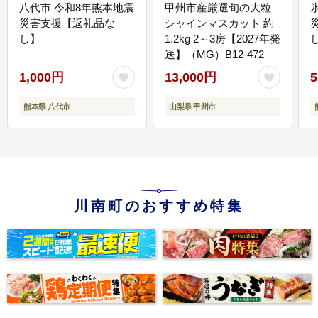
八代市 令和8年熊本地震
甲州市産厳選旬の大粒
災害支援【返礼品な
シャインマスカット 約
し】
1.2kg 2～3房【2027年発
送】（MG）B12-472
1,000円
13,000円
5
熊本県 八代市
山梨県 甲州市
川南町のおすすめ特集