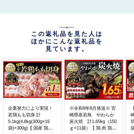
この返礼品を見た人は
ほかにこんな返礼品を
見ています。
企業努力により実現！
※令和8年8月発送※ 宮
若鶏もも切身 計
崎県産若鳥 やわらか
5.1kg(4.8kg(300g×16
炭火焼 計1.65kg（150
切
袋)+300g)【 国産 鶏肉
ｇ×11袋）【 鶏 肉 鶏肉