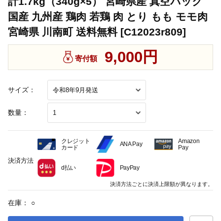
計1.7kg（340g×5） 宮崎県産 真空パック
国産 九州産 鶏肉 若鶏 肉 とり もも モモ肉
宮崎県 川南町 送料無料 [C12023r809]
9,000円
寄付額
サイズ：
数量：
クレジット
Amazon
ANA Pay
カード
Pay
決済方法
d払い
PayPay
決済方法ごとに決済上限額が異なります。
在庫：
○