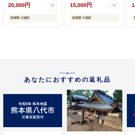
肉 とり もも肉 モモ
肉 若鶏 肉 とり もも モ
20,000円
15,000円
1
5.1kg からあげ 唐揚げ
モ肉 たっぷり 大容量 宮
チキン南蛮 送料無料 】
崎県 川南町 送料無料 】
】
宮崎県 川南町
宮崎県 川南町
[C00711]
[C00714r809]
あなたにおすすめの返礼品