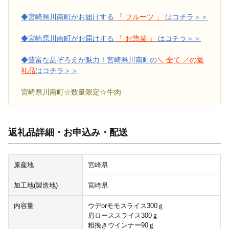
◆宮崎県川南町がお届けする
「 フルーツ 」
はコチラ＞＞
◆宮崎県川南町がお届けする
「 お惣菜 」
はコチラ＞＞
◆豊富な品ぞろえが魅力！宮崎県川南町の
＼ 全て ／の返
礼品
はコチラ＞＞
宮崎県川南町☆数量限定☆牛肉
返礼品詳細・お申込み・配送
原産地
宮崎県
加工地(製造地)
宮崎県
内容量
ウデorモモスライス300ｇ
肩ローススライス300ｇ
粗挽きウインナー90ｇ