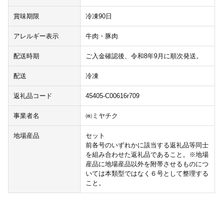
賞味期限
冷凍90日
アレルギー表示
牛肉・豚肉
配送時期
ご入金確認後、令和8年9月に順次発送。
配送
冷凍
返礼品コード
45405-C00616r709
事業者名
㈱ミヤチク
地場産品
セット
前各号のいずれかに該当する返礼品等同士
を組み合わせた返礼品であること。※地場
産品に地場産品以外を附帯させるものにつ
いては本類型ではなく６号として整理する
こと。