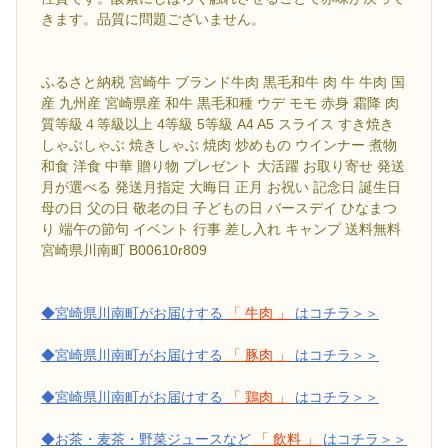
きます。品質に問題ございません。
ふるさと納税 宮崎牛 ブランド牛肉 黒毛和牛 肉 牛 牛肉 国
産 九州産 宮崎県産 和牛 黒毛和種 ウデ モモ 赤身 霜降 肉
質等級４等級以上 4等級 5等級 A4 A5 スライス すき焼き
しゃぶしゃぶ 焼きしゃぶ 焼肉 炒めもの ウインナー 煮物
和食 洋食 中華 贈り物 プレゼント 大活躍 お取り寄せ 発送
月が選べる 発送月指定 大晦日 正月 お祝い 記念日 誕生日
母の日 父の日 敬老の日 子どもの日 バースデイ ひなまつ
り 端午の節句 イベント 行事 差し入れ キャンプ 送料無料
宮崎県川南町 B00610r809
◆宮崎県川南町がお届けする
「 牛肉 」
はコチラ＞＞
◆宮崎県川南町がお届けする
「 豚肉 」
はコチラ＞＞
◆宮崎県川南町がお届けする
「 鶏肉 」
はコチラ＞＞
◆お茶・麦茶・野菜ジュースなど
「 飲料 」
はコチラ＞＞