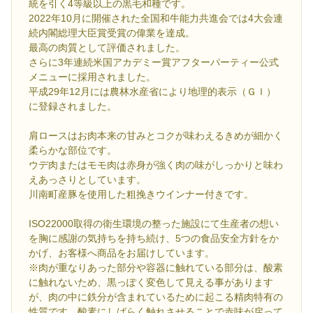
統を引く4等級以上の黒毛和種です。
2022年10月に開催された全国和牛能力共進会では4大会連
続内閣総理大臣賞受賞の偉業を達成。
最高の肉質として評価されました。
さらに3年連続米国アカデミー賞アフターパーティー公式
メニューに採用されました。
平成29年12月には農林水産省により地理的表示（ＧＩ）
に登録されました。
肩ロースはお肉本来の甘みとコクが味わえるきめが細かく
柔らかな部位です。
ウデ肉またはモモ肉は赤身が強く肉の味がしっかりと味わ
えあっさりとしています。
川南町産豚を使用した粗挽きウインナー付きです。
ISO22000取得の衛生環境の整った施設にて生産者の想い
を胸に感謝の気持ちを持ち続け、5つの食品安全方針をか
かげ、お客様へ商品をお届けしています。
※肉が重なりあった部分や容器に触れている部分は、酸素
に触れないため、黒っぽく変色して見える事があります
が、肉の中に鉄分が含まれているために起こる精肉特有の
性質です。酸素にしばらく触れさせることで赤味が戻って