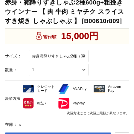
赤身・霜降りすきしゃぶ2種600g+粗挽き
ウインナー 【 肉 牛肉 ミヤチク スライス
すき焼き しゃぶしゃぶ 】 [B00610r809]
15,000円
寄付額
サイズ：
数量：
クレジット
Amazon
ANA Pay
カード
Pay
決済方法
d払い
PayPay
決済方法ごとに決済上限額が異なります。
在庫：
○