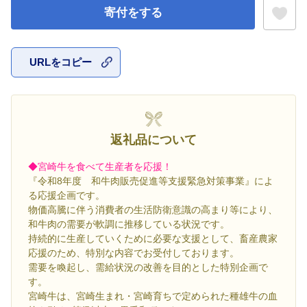
寄付をする
URLをコピー
お気に入
返礼品について
◆宮崎牛を食べて生産者を応援！
『令和8年度 和牛肉販売促進等支援緊急対策事業』によ
る応援企画です。
物価高騰に伴う消費者の生活防衛意識の高まり等により、
和牛肉の需要が軟調に推移している状況です。
持続的に生産していくために必要な支援として、畜産農家
応援のため、特別な内容でお受付しております。
需要を喚起し、需給状況の改善を目的とした特別企画で
す。
宮崎牛は、宮崎生まれ・宮崎育ちで定められた種雄牛の血