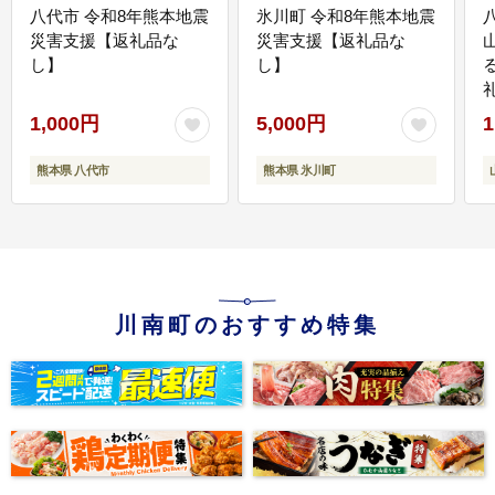
八代市 令和8年熊本地震
氷川町 令和8年熊本地震
災害支援【返礼品な
災害支援【返礼品な
し】
し】
1,000円
5,000円
1
熊本県 八代市
熊本県 氷川町
川南町のおすすめ特集