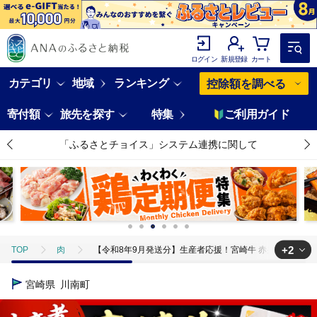
ログイン
新規登録
カート
カテゴリ
地域
ランキング
控除額を調べる
寄付額
旅先を探す
特集
ご利用ガイド
「ふるさとチョイス」システム連携に関して
+2
TOP
肉
【令和8年9月発送分】生産者応援！宮崎牛 赤身・霜降りすきしゃぶ
TOP
肉
牛肉
【令和8年9月発送分】生産者応援！宮崎牛 赤身・霜
宮崎県
川南町
TOP
肉
牛肉
宮崎牛
【令和8年9月発送分】生産者応援！