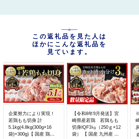
この返礼品を見た人は
ほかにこんな返礼品を
見ています。
企業努力により実現！
【令和8年9月発送】宮
若鶏もも切身 計
崎県産若鶏 若鶏もも
5.1kg(4.8kg(300g×16
切身IQF3㎏（250ｇ×12
炭
袋)+300g)【 国産 鶏肉
袋） 【 国産 九州産 鶏