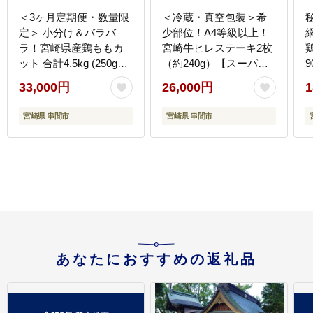
＜3ヶ月定期便・数量限
＜冷蔵・真空包装＞希
定＞ 小分け＆バラバ
少部位！A4等級以上！
ラ！宮崎県産鶏ももカ
宮崎牛ヒレステーキ2枚
ット 合計4.5kg (250g×6
（約240g）【スーパー
袋×3ヶ月定期便)_K043-
ほりぐち】_K008-007
_
33,000円
26,000円
1
T001
宮崎県 串間市
宮崎県 串間市
あなたにおすすめの返礼品