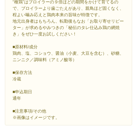
“種鶏”はブロイラーの９倍ほどの期間をかけて育てるの
で、ブロイラーより歯ごたえがあり、親鳥ほど固くなく、
程よい噛み応えと鶏肉本来の旨味が特徴です。
地元出身者はもちろん、転勤後もなお「お取り寄せリピー
ター」が求めるやみつきの「秘伝のタレ仕込み鶏の網焼
き」をぜひ一度お試しください！
■原材料/成分
鶏肉、塩、コショウ、醤油（小麦、大豆を含む）、砂糖、
ニンニク／調味料（アミノ酸等）
■保存方法
冷蔵
■申込期日
通年
■注意事項/その他
※画像はイメージです。