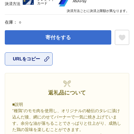
ANA Pay
カード
決済方法
決済方法ごとに決済上限額が異なります。
在庫：
○
寄付をする
URLをコピー
お気に入
返礼品について
■説明
“種鶏”のモモ肉を使用し、オリジナルの秘伝のタレに漬け
込んだ後、網にのせてバーナーで一気に焼き上げていま
す。余分な油が落ちることでさっぱりと仕上がり、成熟し
た鶏の旨味を楽しむことができます。