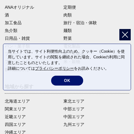
ANAオリジナル
定期便
酒
肉類
加工食品
旅行・宿泊・体験
魚介類
麺類
日用品・雑貨
野菜
パン・菓子類
電化製品
当サイトでは、サイト利便性向上のため、クッキー（Cookie）を使
フルーツ
卵・乳製品
用しています。サイトの閲覧を継続された場合、Cookieの利用に同
ファッション
米・穀物
意したことものといたします。
詳細については
プライバシーポリシー
をお読みください。
飲料(酒以外)
返礼品なし
OK
地域から探す
北海道エリア
東北エリア
関東エリア
中部エリア
近畿エリア
中国エリア
四国エリア
九州エリア
沖縄エリア