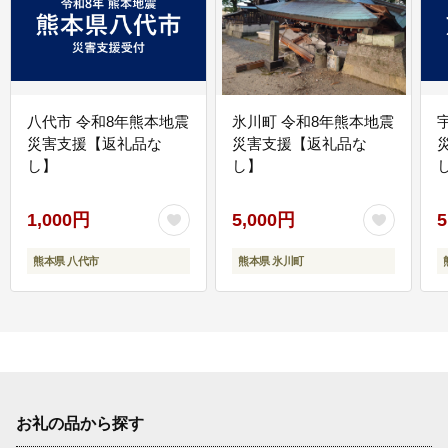
八代市 令和8年熊本地震
氷川町 令和8年熊本地震
災害支援【返礼品な
災害支援【返礼品な
し】
し】
し
1,000円
5,000円
5
熊本県 八代市
熊本県 氷川町
お礼の品から探す