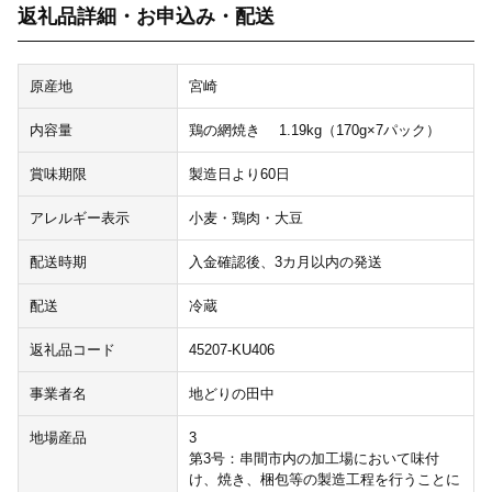
返礼品詳細・お申込み・配送
原産地
宮崎
内容量
鶏の網焼き 1.19kg（170g×7パック）
賞味期限
製造日より60日
アレルギー表示
小麦・鶏肉・大豆
配送時期
入金確認後、3カ月以内の発送
配送
冷蔵
返礼品コード
45207-KU406
事業者名
地どりの田中
地場産品
3
第3号：串間市内の加工場において味付
け、焼き、梱包等の製造工程を行うことに