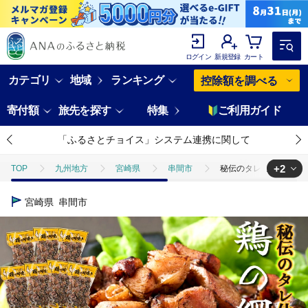
ログイン
新規登録
カート
カテゴリ
地域
ランキング
控除額を調べる
寄付額
旅先を探す
特集
ご利用ガイド
「ふるさとチョイス」システム連携に関して
+2
TOP
九州地方
宮崎県
串間市
秘伝のタレ仕込み鶏の網焼き
TOP
肉
秘伝のタレ仕込み鶏の網焼き 1.05kg（150g×7パック）【地
宮崎県
串間市
TOP
肉
鶏肉
秘伝のタレ仕込み鶏の網焼き 1.05kg（150g×