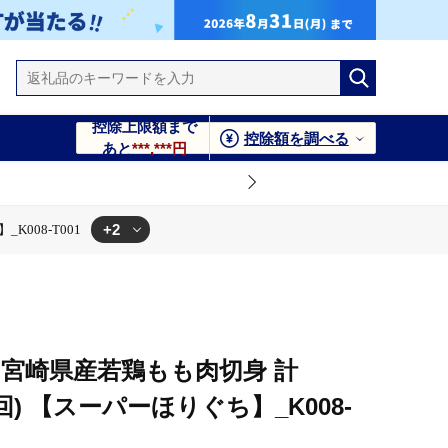
控除上限額まで
控除額を調べる
あと
***,***円
+2
K008-T001
1
】宮崎県産若鶏もも肉切身 計
×3回) 【スーパーほりぐち】_K008-