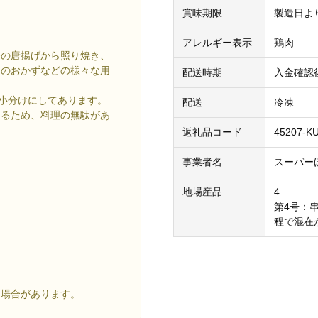
賞味期限
製造日より
アレルギー表示
鶏肉
番の唐揚げから照り焼き、
当のおかずなどの様々な用
配送時期
入金確認
ずつ小分けにしてあります。
配送
冷凍
えるため、料理の無駄があ
返礼品コード
45207-K
事業者名
スーパー
地場産品
4
第4号：
程で混在
る場合があります。