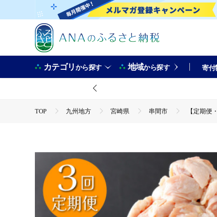
カテゴリ
地域
から探す
から探す
寄付
TOP
九州地方
宮崎県
串間市
【定期便・全
TOP
肉
鶏肉
【定期便・全3回】宮崎県産若鶏もも肉切
TOP
定期便
肉(定期便)
【定期便・全3回】宮崎県産