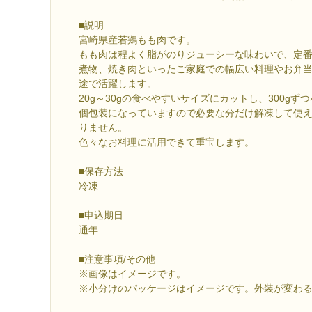
■説明
宮崎県産若鶏もも肉です。
もも肉は程よく脂がのりジューシーな味わいで、定
煮物、焼き肉といったご家庭での幅広い料理やお弁
途で活躍します。
20g～30gの食べやすいサイズにカットし、300g
個包装になっていますので必要な分だけ解凍して使
りません。
色々なお料理に活用できて重宝します。
■保存方法
冷凍
■申込期日
通年
■注意事項/その他
※画像はイメージです。
※小分けのパッケージはイメージです。外装が変わ