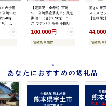
装＞希少部
【定期便・全6回】宮崎
驚きの果実
！宮崎牛ヒ
牛・宮崎県産豚肉 6ヶ月定
ススメセット
240g）
期便！（合計6.9kg） ロー
【宮崎果汁】
ぐち】
ス ウデ バラ モモ 小間切れ
とんかつ 焼肉 しゃぶしゃ
100,000円
44,00
ぶ BBQ 宮崎県_K030-T002
宮崎県 串間市
宮崎県 串
あなたにおすすめの返礼品