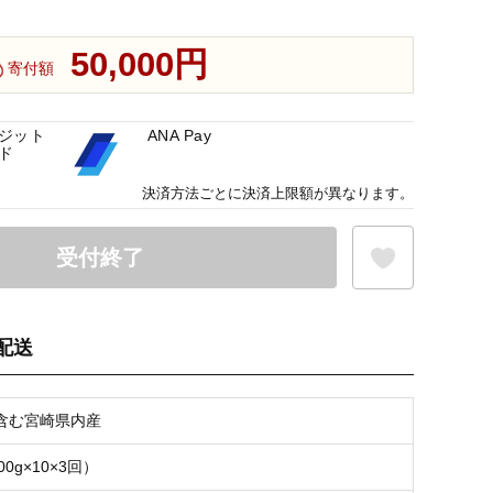
50,000円
寄付額
ジット
ANA Pay
ド
決済方法ごとに決済上限額が異なります。
受付終了
配送
お気に入り登録
含む宮崎県内産
00g×10×3回）