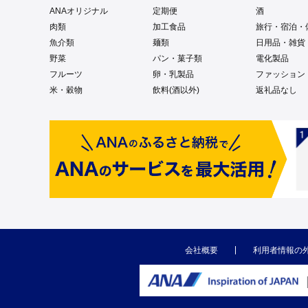
ANAオリジナル
定期便
酒
肉類
加工食品
旅行・宿泊・
魚介類
麺類
日用品・雑貨
野菜
パン・菓子類
電化製品
フルーツ
卵・乳製品
ファッション
米・穀物
飲料(酒以外)
返礼品なし
会社概要
利用者情報の