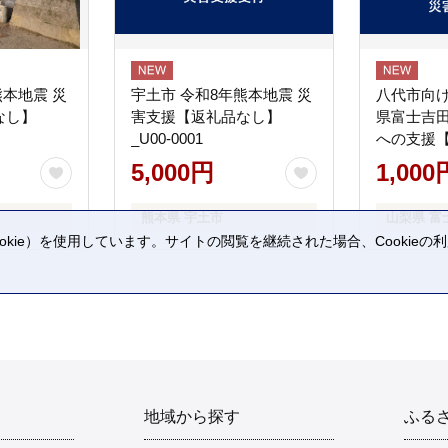
熊本地震 災
宇土市 令和8年熊本地震 災
八代市向け
なし】
害支援【返礼品なし】
県富士吉
_U00-0001
への支援
5,000円
1,000
熊本県 宇土市
山梨県 富
kie）を使用しています。サイトの閲覧を継続された場合、Cookie
。
地域から探す
ふる