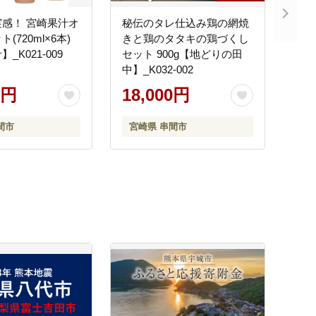
感！ 宮崎果汁オ
秘伝のタレ仕込み鶏の網焼
(720ml×6本)
きと鶏のタタキの鶏づくし
_K021-009
セット 900g【地どりの田
中】_K032-002
0円
18,000円
間市
宮崎県 串間市