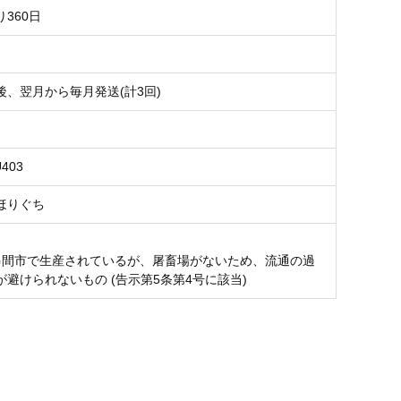
360日
後、翌月から毎月発送(計3回)
U403
ほりぐち
串間市で生産されているが、屠畜場がないため、流通の過
が避けられないもの (告示第5条第4号に該当)