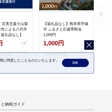
 災害支援※山梨
【返礼品なし】熊本県宇城
田市による八代市
市 ふるさと応援寄附金
【返礼品なし】
1,000円
円
1,000円
士吉田市
熊本県 宇城市
の利用に同意したことものといたします。
OK
さと納税ガイド