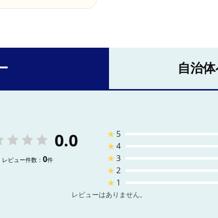
ー
自治体
★
5
0.0
★
4
★
3
0
レビュー件数：
件
★
2
★
1
レビューはありません。