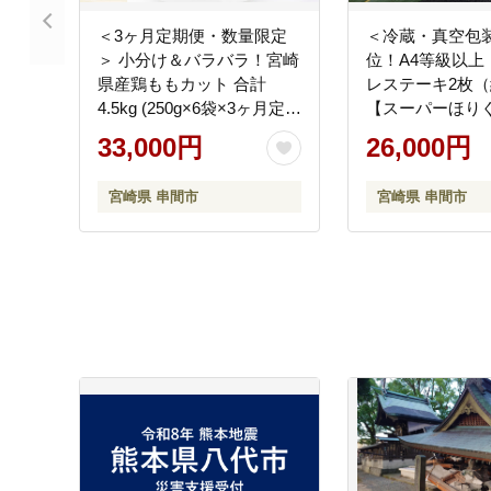
＜3ヶ月定期便・数量限定
＜冷蔵・真空包
＞ 小分け＆バラバラ！宮崎
位！A4等級以上
県産鶏ももカット 合計
レステーキ2枚（約
4.5kg (250g×6袋×3ヶ月定期
【スーパーほり
便)_K043-T001
_K008-007
33,000円
26,000円
宮崎県 串間市
宮崎県 串間市