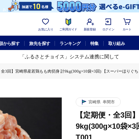
お気に入り
ご利用ガイド
新規登録
ログイン
カート
額から探す
旅先を探す
ランキング
特集
取り組み
「ふるさとチョイス」システム連携に関して
3回】宮崎県産若鶏もも肉切身 計9kg(300g×10袋×3回) 【スーパーほりぐち】_
身 計9kg(300g×10袋×3回) 【スーパーほりぐち】_K008-T001
若鶏もも肉切身 計9kg(300g×10袋×3回) 【スーパーほりぐち】_K008-T00
宮崎県
串間市
【定期便・全3回
9kg(300g×10袋
T001