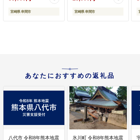
0
宮崎県 串間市
宮崎県 串間市
あなたにおすすめの返礼品
八代市 令和8年熊本地震
氷川町 令和8年熊本地震