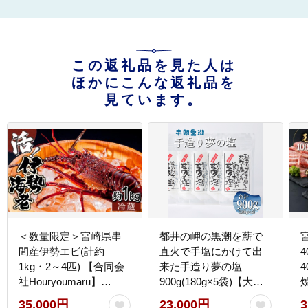
この返礼品を見た人は
ほかにこんな返礼品を
見ています。
＜数量限定＞宮崎県串
都井の岬の黒潮を薪で
間産伊勢エビ(計約
直火で手塩にかけて出
1kg・2～4匹) 【合同会
来た手造り夢の塩
社Houryoumaru】
900g(180g×5袋)【大田
_K027-005
商店】_K023-004
（
35,000円
23,000円
3