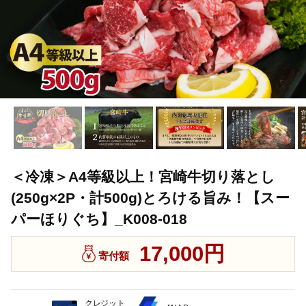
＜冷凍＞A4等級以上！宮崎牛切り落とし
(250g×2P・計500g)とろける旨み！【スー
パーほりぐち】_K008-018
17,000円
寄付額
クレジット