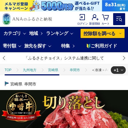
ログイン
新規登録
カート
カテゴリ
地域
ランキング
控除額を調べる
寄付額
旅先を探す
特集
ご利用ガイド
「ふるさとチョイス」システム連携に関して
+1
TOP
九州地方
宮崎県
串間市
＜冷凍＞A4等級以上！宮
TOP
肉
牛肉
＜冷凍＞A4等級以上！宮崎牛切り落とし(250g×
宮崎県
串間市