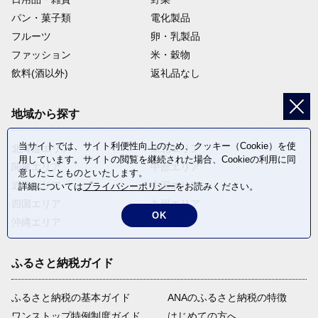
パン・菓子類
電化製品
フルーツ
卵・乳製品
ファッション
米・穀物
飲料(酒以外)
返礼品なし
地域から探す
当サイトでは、サイト利便性向上のため、クッキー（Cookie）を使
北海道エリア
東北エリア
用しています。サイトの閲覧を継続された場合、Cookieの利用に同
関東エリア
中部エリア
意したことものといたします。
近畿エリア
中国エリア
詳細については
プライバシーポリシー
をお読みください。
四国エリア
九州エリア
OK
沖縄エリア
ふるさと納税ガイド
ふるさと納税の基本ガイド
ANAのふるさと納税の特徴
ワンストップ特例制度ガイド
はじめての方へ