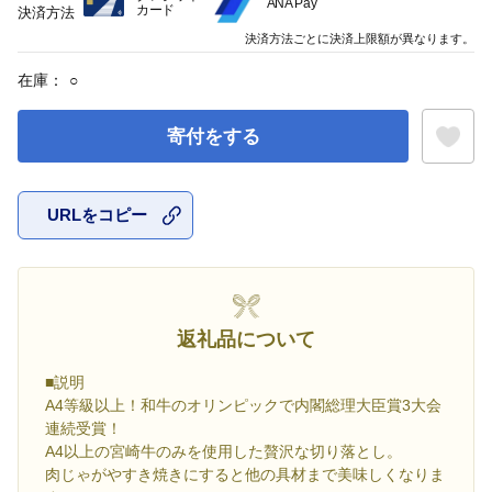
ANA Pay
カード
決済方法
決済方法ごとに決済上限額が異なります。
在庫：
○
寄付をする
URLをコピー
お気に入
返礼品について
■説明
A4等級以上！和牛のオリンピックで内閣総理大臣賞3大会
連続受賞！
A4以上の宮崎牛のみを使用した贅沢な切り落とし。
肉じゃがやすき焼きにすると他の具材まで美味しくなりま