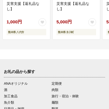
災害支援【返礼品な
災害支援【返礼品な
し】
し】
し
1,000円
5,000円
5
熊本県 八代市
熊本県 氷川町
お礼の品から探す
ANAオリジナル
定期便
酒
肉類
加工食品
旅行・宿泊・体験
魚介類
麺類
日用品・雑貨
野菜