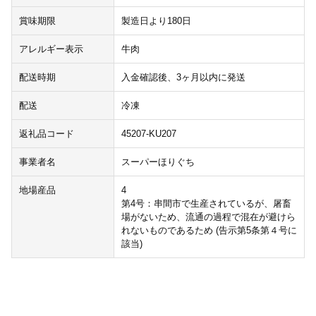
賞味期限
製造日より180日
アレルギー表示
牛肉
配送時期
入金確認後、3ヶ月以内に発送
配送
冷凍
返礼品コード
45207-KU207
事業者名
スーパーほりぐち
地場産品
4
第4号：串間市で生産されているが、屠畜
場がないため、流通の過程で混在が避けら
れないものであるため (告示第5条第４号に
該当)