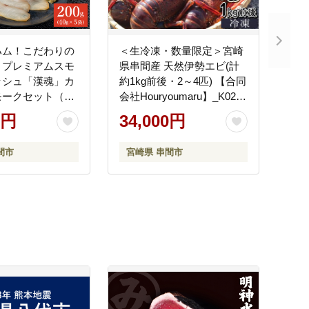
ハム！こだわりの
＜生冷凍・数量限定＞宮崎
！プレミアムスモ
県串間産 天然伊勢エビ(計
ッシュ「漢魂」カ
約1kg前後・2～4匹) 【合同
モークセット（各
会社Houryoumaru】_K027-
5袋）【マルエイ水
013
0円
34,000円
_K003-001
間市
宮崎県 串間市