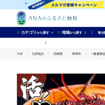
カテゴリ
地域
から探す
から探す
寄付
TOP
九州地方
宮崎県
串間市
＜数量限定＞
TOP
魚介類
えび
＜数量限定＞宮崎県串間産伊勢エビ(