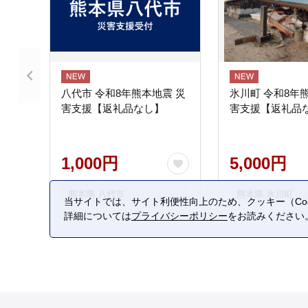
八代市 令和8年熊本地震 災
氷川町 令和8年
害支援【返礼品なし】
害支援【返礼品
1,000円
5,000円
熊本県 八代市
熊本県 氷川町
当サイトでは、サイト利便性向上のため、クッキー（Coo
詳細については
プライバシーポリシー
をお読みください