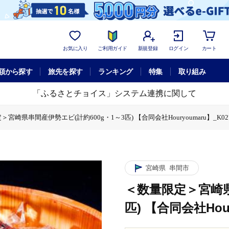
お気に入り
ご利用ガイド
新規登録
ログイン
カート
額から探す
旅先を探す
ランキング
特集
取り組み
「ふるさとチョイス」システム連携に関して
宮崎県串間産伊勢エビ(計約600g・1～3匹) 【合同会社Houryoumaru】_K027
計約600g・1～3匹) 【合同会社Houryoumaru】_K027-004
宮崎県
串間市
＜数量限定＞宮崎県
匹) 【合同会社Hour