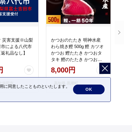
 災害支援※山梨
かつおのたたき 明神水産
田市による八代市
わら焼き鰹 500g 鰹 カツオ
【返礼品なし】
かつお 鰹たたき かつおタ
タキ 鰹のたたき かつおの
タタキ 藁焼き わら焼き 魚
円
8,000円
さかな 海鮮 刺身 お刺身 冷
凍 ご家庭用 グルメ 特産品
士吉田市
高知県 黒潮町
ご当地 本場 高知 黒潮町 ギ
の利用に同意したことものといたします。
OK
フト 贈答品 人気 返礼品 ふ
るさと納税 魚介類 高知県
産 土佐名物 高知県 高評価
食卓 ご飯のお供 父の日 ギ
フト プレゼント[1669]