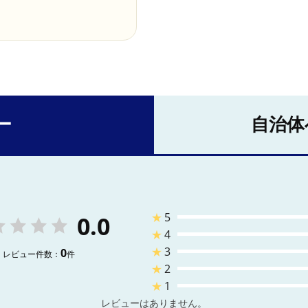
ー
自治体
★
5
0.0
★
4
★
3
0
レビュー件数：
件
★
2
★
1
レビューはありません。