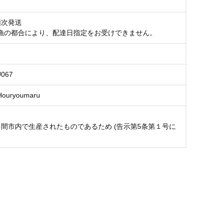
順次発送
漁の都合により、配達日指定をお受けできません。
U067
uryoumaru
串間市内で生産されたものであるため (告示第5条第１号に