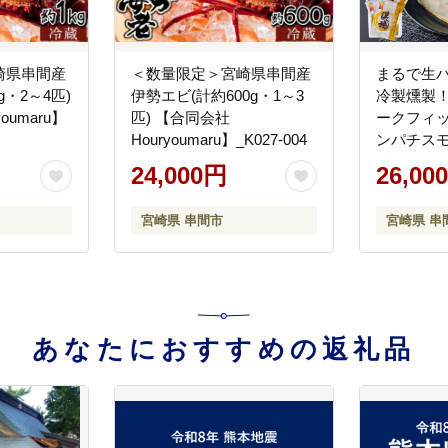
崎県串間産
＜数量限定＞宮崎県串間産
まるで生
g・2～4匹)
伊勢エビ(計約600g・1～3
冷製燻製
oumaru】
匹) 【合同会社
ークフィ
Houryoumaru】_K027-004
ンパチス
40g 計
24,000円
26,00
産株式会社】
宮崎県 串間市
宮崎県 串
あなたにおすすめの返礼品