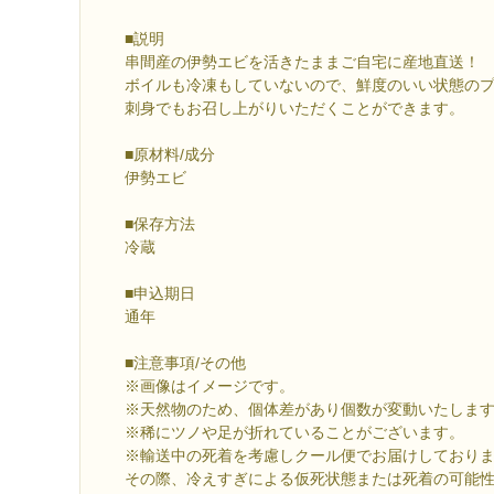
■説明
串間産の伊勢エビを活きたままご自宅に産地直送！
ボイルも冷凍もしていないので、鮮度のいい状態の
刺身でもお召し上がりいただくことができます。
■原材料/成分
伊勢エビ
■保存方法
冷蔵
■申込期日
通年
■注意事項/その他
※画像はイメージです。
※天然物のため、個体差があり個数が変動いたしま
※稀にツノや足が折れていることがございます。
※輸送中の死着を考慮しクール便でお届けしており
その際、冷えすぎによる仮死状態または死着の可能