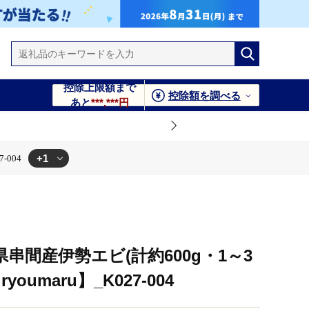
控除上限額まで
控除額を調べる
あと
***,***円
+1
-004
串間産伊勢エビ(計約600g・1～3
youmaru】_K027-004