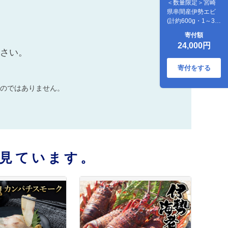
＜数量限定＞宮崎
県串間産伊勢エビ
(計約600g・1～3
匹) 【合同会社
寄付額
Houryoumaru】
24,000円
_K027-004
ださい。
寄付をする
のではありません。
見ています。