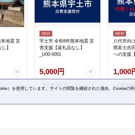
熊本地震 災
宇土市 令和8年熊本地震 災
八代市向け
なし】
害支援【返礼品なし】
県富士吉
_U00-0001
への支援
5,000円
1,000
熊本県 宇土市
山梨県 富
kie）を使用しています。サイトの閲覧を継続された場合、Cookie
。