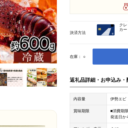
クレ
カー
決済方法
在庫：
○
返礼品詳細・お申込み・
内容量
伊勢エビ：
賞味期限
■消費期
発送日か