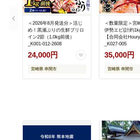
＜2026年8月発送分＞活じ
＜数量限定＞宮
め！黒瀬ぶりの生鮮ブリロ
伊勢エビ(計約1k
イン2節（1.0kg前後）
【合同会社Houry
_K001-012-2608
_K027-005
24,000円
35,000円
宮崎県 串間市
宮崎県 串間市