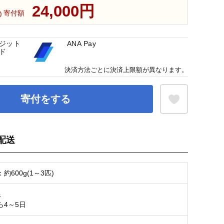
24,000円
寄付額
ジット
ANA Pay
ド
決済方法ごとに決済上限額が異なります。
寄付をする
配送
お気に入り登録
約600g(1～3匹)
限
ら4～5日