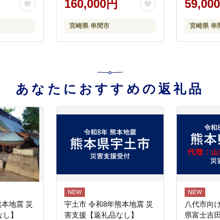
160,000円
59,00
3-001
宮崎県 串間市
宮崎県 串
あなたにおすすめの返礼品
熊本地震 災
宇土市 令和8年熊本地震 災
八代市向け
なし】
害支援【返礼品なし】
県富士吉