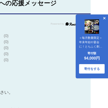
への応援メッセージ
(0)
＜毎月数量限定＞
(0)
年末年始や宴会
に！とらふく刺
(0)
身・ちり鍋セット
(0)
寄付額
(4人前) 国産最高級
94,000円
(0)
とらふく料理をご
自宅で【大田商
店】_K023-002
寄付をする
ださい。