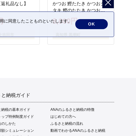
【返礼品なし】
かつお 鰹たたき かつおタ
タキ 鰹のたたき かつおの
タタキ 藁焼き わら焼き 魚
円
8,000円
の利用に同意したことものといたします。
さかな 海鮮 刺身 お刺身 冷
OK
凍 ご家庭用 グルメ 特産品
士吉田市
高知県 黒潮町
ご当地 本場 高知 黒潮町 ギ
フト 贈答品 人気 返礼品 ふ
るさと納税 魚介類 高知県
産 土佐名物 高知県 高評価
食卓 ご飯のお供 父の日 ギ
フト プレゼント[1669]
さと納税ガイド
と納税の基本ガイド
ANAのふるさと納税の特徴
トップ特例制度ガイド
はじめての方へ
告のしかた
ふるさと納税の流れ
限額シミュレーション
動画でわかるANAのふるさと納税