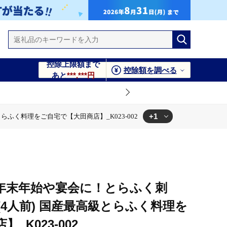
控除上限額まで
控除額を調べる
あと
***,***円
+1
ふく料理をご自宅で【大田商店】_K023-002
をご自宅で【大田商店】_K023-002
年末年始や宴会に！とらふく刺
4人前) 国産最高級とらふく料理を
_K023-002