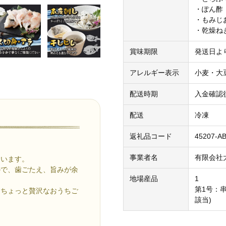
・ぽん酢：
・もみじお
・乾燥ねぎ
賞味期限
発送日よ
アレルギー表示
小麦・大
配送時期
入金確認
配送
冷凍
返礼品コード
45207-A
事業者名
有限会社
ています。
ので、歯ごたえ、旨みが余
地場産品
1
第1号：
、ちょっと贅沢なおうちご
該当)