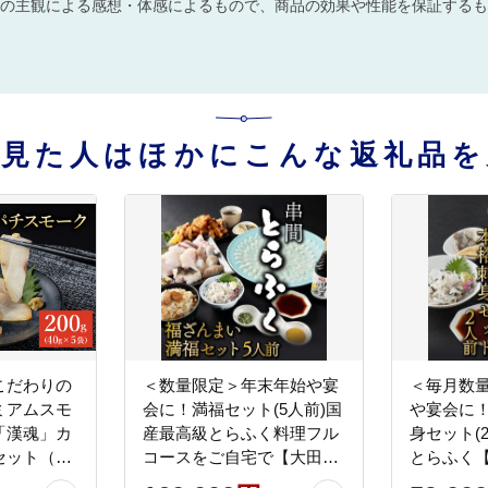
の主観による感想・体感によるもので、商品の効果や性能を保証するも
を見た人はほかにこんな返礼品を
こだわりの
＜数量限定＞年末年始や宴
＜毎月数
ミアムスモ
会に！満福セット(5人前)国
や宴会に
「漢魂」カ
産最高級とらふく料理フル
身セット(
セット（各
コースをご自宅で【大田商
とらふく
【マルエイ水
店】_K023-003
_K023-001