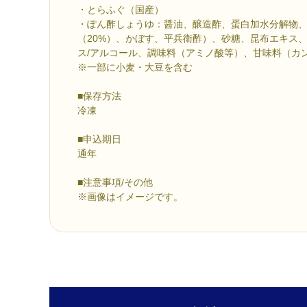
・とらふぐ（国産）
・ぽん酢しょうゆ：醤油、醸造酢、蛋白加水分解物
（20%）、かぼす、平兵衛酢）、砂糖、昆布エキス
ス/アルコール、調味料（アミノ酸等）、甘味料（カ
※一部に小麦・大豆を含む
■保存方法
冷凍
■申込期日
通年
■注意事項/その他
※画像はイメージです。