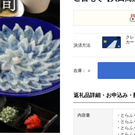
クレ
カー
決済方法
在庫：
○
返礼品詳細・お申込み・
内容量
・とらふく
・とらふ
・とらふく
・とらふ