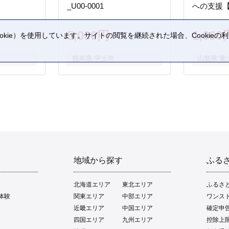
_U00-0001
への支援
5,000円
1,000
kie）を使用しています。サイトの閲覧を継続された場合、Cookie
。
熊本県 宇土市
山梨県 富
地域から探す
ふる
北海道エリア
東北エリア
ふるさ
体験
関東エリア
中部エリア
ワンス
近畿エリア
中国エリア
確定申
四国エリア
九州エリア
控除上