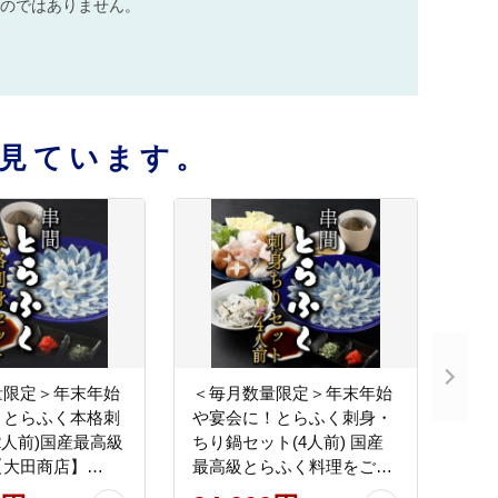
のではありません。
見ています。
量限定＞年末年始
＜毎月数量限定＞年末年始
！とらふく本格刺
や宴会に！とらふく刺身・
2人前)国産最高級
ちり鍋セット(4人前) 国産
【大田商店】
最高級とらふく料理をご自
宅で【大田商店】_K023-