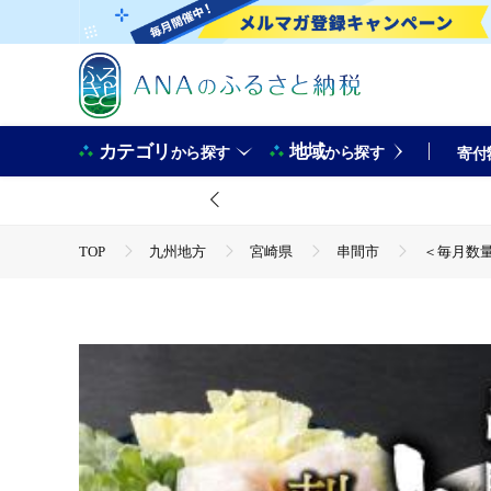
カテゴリ
地域
から探す
から探す
寄付
TOP
九州地方
宮崎県
串間市
＜毎月数量
TOP
魚介類
鮮魚
ふぐ
＜毎月数量限定＞