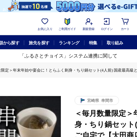
お気に入り
ご利用ガイド
新規登録
ログイン
カート
額から探す
旅先を探す
ランキング
特集
取り組み
「ふるさとチョイス」システム連携に関して
限定＞年末年始や宴会に！とらふく刺身・ちり鍋セット(4人前) 国産最高級とら
年末年始や宴会に！とらふく刺身・ちり鍋セット(4人前) 国産最高級とらふく料理
宮崎県
串間市
＜毎月数量限定＞
身・ちり鍋セット(
ご自宅で【大田商店】