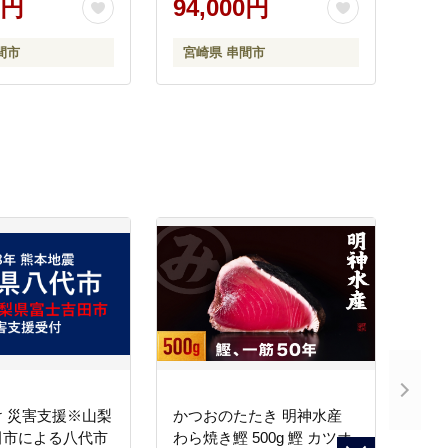
0円
94,000円
002
間市
宮崎県 串間市
 災害支援※山梨
かつおのたたき 明神水産
田市による八代市
わら焼き鰹 500g 鰹 カツオ