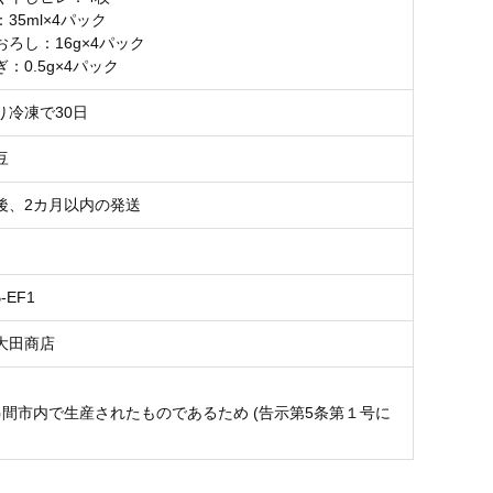
35ml×4パック
ろし：16g×4パック
：0.5g×4パック
り冷凍で30日
豆
後、2カ月以内の発送
B-EF1
大田商店
串間市内で生産されたものであるため (告示第5条第１号に