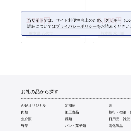
1,000円
5,000円
当サイトでは、サイト利便性向上のため、クッキー（Coo
詳細については
プライバシーポリシー
をお読みください
熊本県 八代市
熊本県 氷川町
お礼の品から探す
ANAオリジナル
定期便
酒
肉類
加工食品
旅行・宿泊・
魚介類
麺類
日用品・雑貨
野菜
パン・菓子類
電化製品