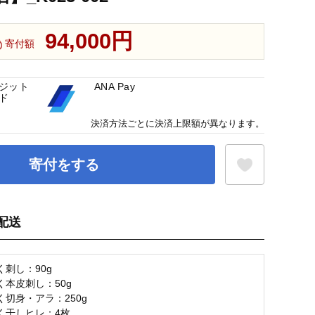
94,000円
寄付額
ジット
ANA Pay
ド
決済方法ごとに決済上限額が異なります。
寄付をする
配送
お気に入り登録
刺し：90g
く本皮刺し：50g
切身・アラ：250g
く干しヒレ：4枚