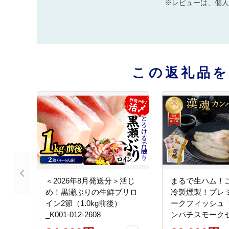
※レビューは、個人
この返礼品
＜2026年8月発送分＞活じ
まるで生ハム！
め！黒瀬ぶりの生鮮ブリロ
冷製燻製！プレ
イン2節（1.0kg前後）
ークフィッシュ
_K001-012-2608
ンパチスモーク
40g 計5袋）