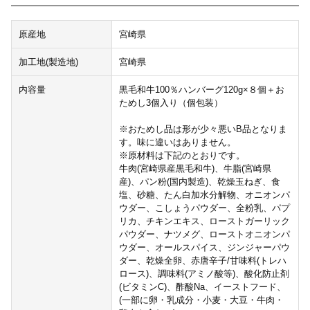
原産地
宮崎県
加工地(製造地)
宮崎県
内容量
黒毛和牛100％ハンバーグ120g×８個＋お
ためし3個入り（個包装）
※おためし品は形が少々悪いB品となりま
す。味に違いはありません。
※原材料は下記のとおりです。
牛肉(宮崎県産黒毛和牛)、牛脂(宮崎県
産)、パン粉(国内製造)、乾燥玉ねぎ、食
塩、砂糖、たん白加水分解物、オニオンパ
ウダー、こしょうパウダー、全粉乳、パプ
リカ、チキンエキス、ローストガーリック
パウダー、ナツメグ、ローストオニオンパ
ウダー、オールスパイス、ジンジャーパウ
ダー、乾燥全卵、赤唐辛子/甘味料(トレハ
ロース)、調味料(アミノ酸等)、酸化防止剤
(ビタミンC)、酢酸Na、イーストフード、
(一部に卵・乳成分・小麦・大豆・牛肉・