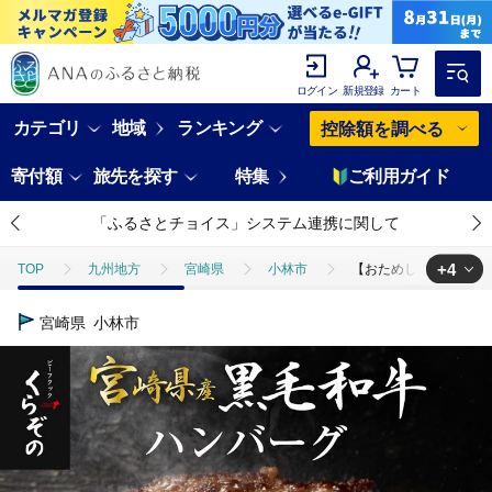
ログイン
新規登録
カート
カテゴリ
地域
ランキング
控除額を調べる
寄付額
旅先を探す
特集
ご利用ガイド
「ふるさとチョイス」システム連携に関して
+4
TOP
九州地方
宮崎県
小林市
【おためし3個付き！】
TOP
肉
牛肉
【おためし3個付き！】黒毛和牛専門店の国産黒毛
宮崎県
小林市
TOP
肉
牛肉
黒毛和牛
【おためし3個付き！】黒毛和牛
TOP
肉
加工肉
ハンバーグ
【おためし3個付き！】黒
TOP
加工食品
【おためし3個付き！】黒毛和牛専門店の国産黒毛和牛