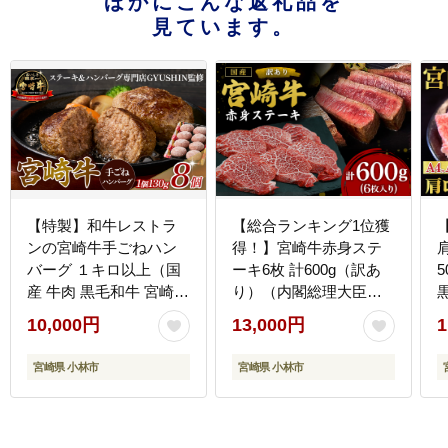
ほかにこんな返礼品を
見ています。
【特製】和牛レストラ
【総合ランキング1位獲
ンの宮崎牛手ごねハン
得！】宮崎牛赤身ステ
バーグ １キロ以上（国
ーキ6枚 計600g（訳あ
産 牛肉 黒毛和牛 宮崎牛
り）（内閣総理大臣賞
ハンバーグ 手こね てこ
A4 A5 宮崎牛 牛肉 黒毛
き
10,000円
13,000円
1
ね）
和牛 赤身 ステーキ 訳あ
り 宮崎県）
宮崎県 小林市
宮崎県 小林市