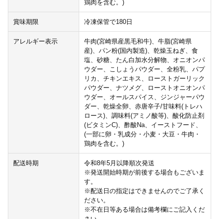
鶏肉を含む。)
賞味期限
冷凍保管で180日
アレルギー表示
牛肉(宮崎県産黒毛和牛)、牛脂(宮崎県
産)、パン粉(国内製造)、乾燥玉ねぎ、食
塩、砂糖、たん白加水分解物、オニオンパ
ウダー、こしょうパウダー、全粉乳、パプ
リカ、チキンエキス、ローストガーリック
パウダー、ナツメグ、ローストオニオンパ
ウダー、オールスパイス、ジンジャーパウ
ダー、乾燥全卵、赤唐辛子/甘味料(トレハ
ロース)、調味料(アミノ酸等)、酸化防止剤
(ビタミンC)、酢酸Na、イーストフード、
(一部に卵・乳成分・小麦・大豆・牛肉・
鶏肉を含む。)
配送時期
令和8年5月以降順次発送
※発送開始時期が前後する場合もございま
す。
※配送日の指定はできませんのでご了承く
ださい。
※不在日等ある場合は備考欄にご記入くだ
さい。