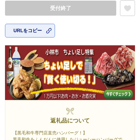
受付終了
URLをコピー
お気に入
返礼品について
【黒毛和牛専門店直売ハンバーグ！】
黒毛和牛をふんだんに使用したジューシーハンバーグで