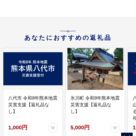
あなたにおすすめの返礼品
八代市 令和8年熊本地震
氷川町 令和8年熊本地震
災害支援【返礼品な
災害支援【返礼品な
し】
し】
1,000円
5,000円
1