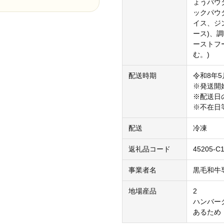
ょうパウ
ックパウ
イス、ジ
ース)、調
ーストフ
む。)
配送時期
令和8年
※発送開
※配送日
※不在日
配送
冷凍
返礼品コード
45205-C
事業者名
黒毛和牛
地場産品
2
ハンバー
あるため