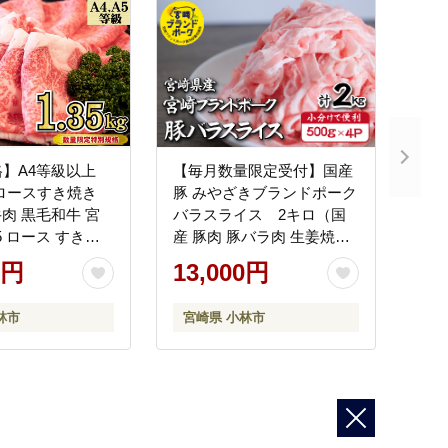
】A4等級以上
【毎月数量限定受付】国産
ロースすき焼き
豚 みやざきブランドポーク
（牛肉 黒毛和牛 宮
バラスライス 2キロ（国
A5 ロース すき焼
産 豚肉 豚バラ肉 生姜焼き
 霜降り 人気 ブラ
焼肉 スライス 限定 小分け
0円
13,000円
宮崎 冷凍）
林市
宮崎県 小林市