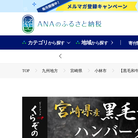
カテゴリ
地域
から探す
から探す
寄付
TOP
九州地方
宮崎県
小林市
【黒毛和牛
TOP
肉
【黒毛和牛100％】黒毛和牛専門店の贅沢ハンバ
TOP
肉
牛肉
【黒毛和牛100％】黒毛和牛専門店
TOP
肉
牛肉
黒毛和牛
【黒毛和牛100％
TOP
肉
牛肉
ほかの牛肉
【黒毛和牛10
TOP
肉
加工肉
ハンバーグ
【黒毛和牛1