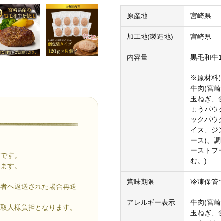
原産地
宮崎県
加工地(製造地)
宮崎県
内容量
黒毛和牛1
※原材料
牛肉(宮
玉ねぎ、
ょうパウ
ックパウ
イス、ジ
ース)、調
ーストフ
グです。
む。)
ります。
賞味期限
冷凍保管で
業者へ返送された場合再送
アレルギー表示
牛肉(宮
受取人様負担となります。
玉ねぎ、