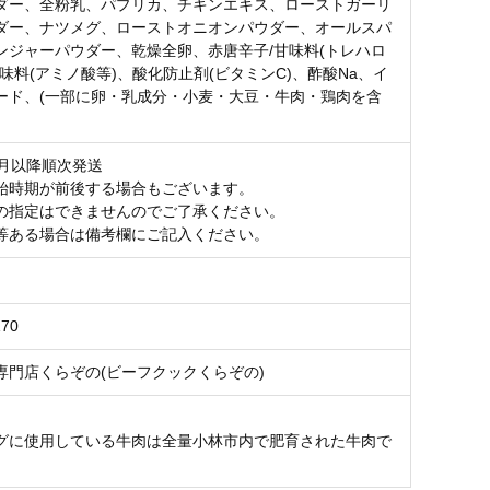
ダー、全粉乳、パプリカ、チキンエキス、ローストガーリ
ダー、ナツメグ、ローストオニオンパウダー、オールスパ
ンジャーパウダー、乾燥全卵、赤唐辛子/甘味料(トレハロ
味料(アミノ酸等)、酸化防止剤(ビタミンC)、酢酸Na、イ
ード、(一部に卵・乳成分・小麦・大豆・牛肉・鶏肉を含
5月以降順次発送
始時期が前後する場合もございます。
の指定はできませんのでご了承ください。
等ある場合は備考欄にご記入ください。
170
専門店くらぞの(ビーフクックくらぞの)
グに使用している牛肉は全量小林市内で肥育された牛肉で