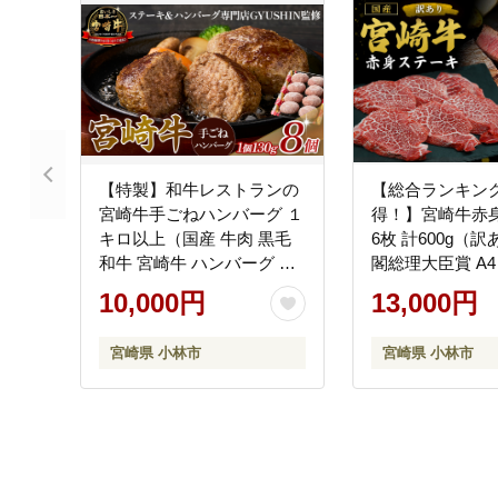
【特製】和牛レストランの
【総合ランキン
宮崎牛手ごねハンバーグ １
得！】宮崎牛赤
キロ以上（国産 牛肉 黒毛
6枚 計600g（
和牛 宮崎牛 ハンバーグ 手
閣総理大臣賞 A4
こね てこね）
牛肉 黒毛和牛 赤
10,000円
13,000円
キ 訳あり 宮崎
宮崎県 小林市
宮崎県 小林市