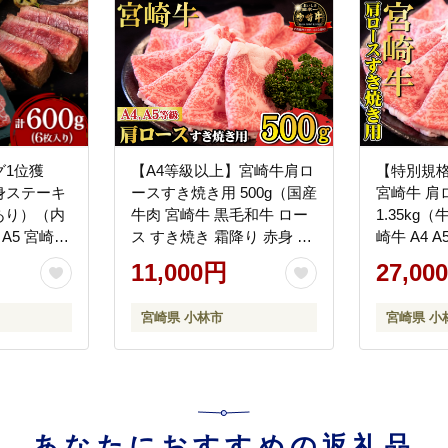
グ1位獲
【A4等級以上】宮崎牛肩ロ
【特別規格
身ステーキ
ースすき焼き用 500g（国産
宮崎牛 肩
訳あり）（内
牛肉 宮崎牛 黒毛和牛 ロー
1.35kg
 A5 宮崎牛
ス すき焼き 霜降り 赤身 A4
崎牛 A4 
身 ステー
A5 人気）
き用 赤身
11,000円
27,00
県）
ンド牛）
宮崎県 小林市
宮崎県 小
あなたにおすすめの返礼品