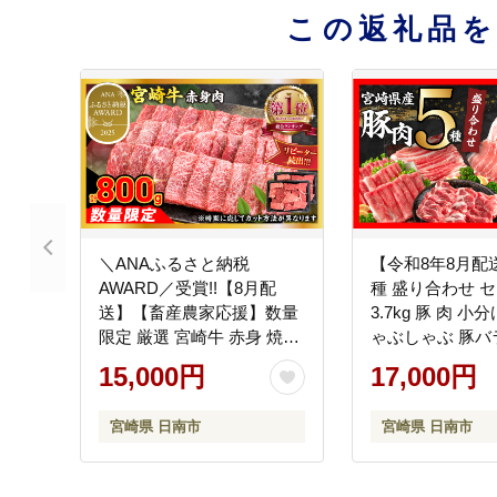
この返礼品
＼ANAふるさと納税
【令和8年8月配
AWARD／受賞!!【8月配
種 盛り合わせ セ
送】【畜産農家応援】数量
3.7kg 豚 肉 小
限定 厳選 宮崎牛 赤身 焼肉
ゃぶしゃぶ 豚バ
計800g 牛肉 国産 焼き肉
赤身 こま切れ ス
15,000円
17,000円
BBQ 鉄板焼き バーベキュ
崎県産 国産 食品
ー 人気 黒毛和牛 肩ウデ モ
ゃぶ おかず 小間
宮崎県 日南市
宮崎県 日南市
モ A4 A5 等級 ギフト 贈答
パック 食べ比べ
小分け 食品 選べる ミヤチ
料理に大活躍 ミ
ク 宮崎県 日南市 送料無料
崎県 日南市 送