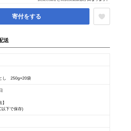
寄付をする
配送
お気に入り登録
】
し 250g×20袋
日
法】
8℃以下で保存)