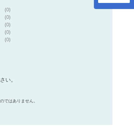
おかず 晩ご飯 おす
すめ 使い切りサイ
(0)
ズ 万能食材 おすそ
(0)
分け 宮崎県 日南市
送料無料_DB45-
(0)
26-2W
(0)
(0)
ださい。
のではありません。