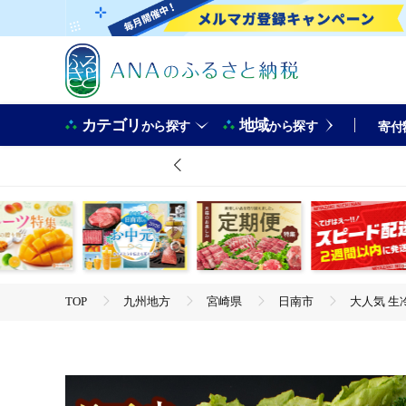
カテゴリ
地域
から探す
から探す
寄付
TOP
九州地方
宮崎県
日南市
大人気 生
TOP
肉
大人気 生冷凍 厳選 豚切り落とし 計5kg 国産 食品 豚肉 ぶた 
すそ分け 宮崎県 日南市 送料無料_DB45-26-2W
TOP
肉
豚肉
大人気 生冷凍 厳選 豚切り落とし 計5kg 国産 食品 豚肉 ぶた 
すそ分け 宮崎県 日南市 送料無料_DB45-26-2W