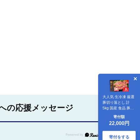
大人気 生冷凍 厳選
豚切り落とし 計
への応援メッセージ
5kg 国産 食品 豚肉
ぶた ポーク 小分け
寄付額
個包装 真空パック
22,000円
便利 大容量 生姜焼
き 野菜炒め 豚汁 肉
じゃが 豚丼 お弁当
寄付をする