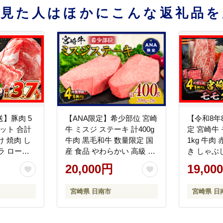
を見た人はほかにこんな返礼品を
送】豚肉 5
【ANA限定】希少部位 宮崎
【令和8年
ット 合計
牛 ミスジ ステーキ 計400g
定 宮崎牛
分け 焼肉 し
牛肉 黒毛和牛 数量限定 国
1kg 牛肉
ラ ロース
産 食品 やわらかい 高級 上
き しゃぶ
ライス 宮
質 贅沢 おかず おつまみ ご
BBQ バ
20,000円
19,00
 豚丼 豚し
褒美 お祝い 記念日 ギフト
き 人気 
切れ 真空
贈り物 プレゼント 焼肉 鉄
ト プレゼ
宮崎県 日南市
宮崎県 日
 おすすめ
板焼き BBQ 人気 おすすめ
お祝い ミ
ヤチク 宮
ミヤチク ブランド牛 冷凍
崎県 日南
料無料
宮崎県 日南市 送料無料
_CD77-25-