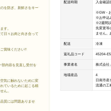
配送時期
入金確認
すのを防ぎ、新鮮さをキー
※GW・
※お申込
※2週間
先変更等
います。
ません。
ねて日々お肉と向き合って
配送
冷凍
賞味ください!!
返礼品コード
45204-E
事業者名
株式会社
ら一部内容を見直し受付を
地場産品
4
日南市産
、空気に触れないために変
流通の工
まれているために起こる精
ません。
、品質には問題ありませ