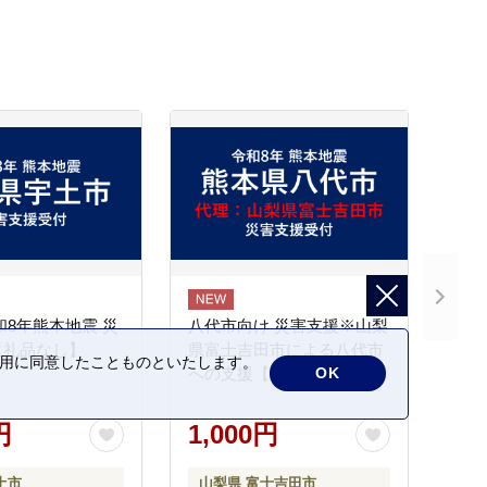
和8年熊本地震 災
八代市向け 災害支援※山梨
返礼品なし】
県富士吉田市による八代市
の利用に同意したことものといたします。
への支援【返礼品なし】
OK
円
1,000円
土市
山梨県 富士吉田市