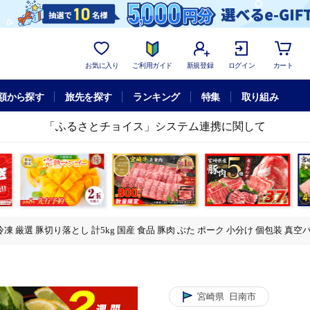
お気に入り
ご利用ガイド
新規登録
ログイン
カート
額から探す
旅先を探す
ランキング
特集
取り組み
「ふるさとチョイス」システム連携に関して
冷凍 厳選 豚切り落とし 計5kg 国産 食品 豚肉 ぶた ポーク 小分け 個包装 真空
ポーク 小分け 個包装 真空パック 便利 大容量 生姜焼き 野菜炒め 豚汁 肉じゃが 
ポーク 小分け 個包装 真空パック 便利 大容量 生姜焼き 野菜炒め 豚汁 肉じゃが 
宮崎県
日南市