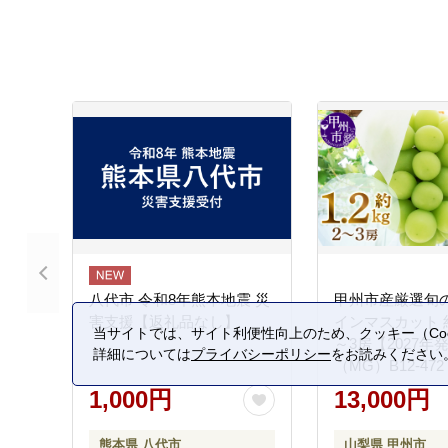
_C168-26-08
_CB119-26-08
八代市 令和8年熊本地震 災
甲州市産厳選旬
害支援【返礼品なし】
インマスカット 約1
当サイトでは、サイト利便性向上のため、クッキー（Coo
～3房【2027年
詳細については
プライバシーポリシー
をお読みください
（MG）B12-472
1,000円
13,000円
熊本県 八代市
山梨県 甲州市