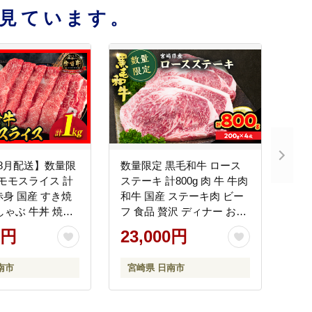
見ています。
8月配送】数量限
数量限定 黒毛和牛 ロース
 モモスライス 計
ステーキ 計800g 肉 牛 牛肉
 赤身 国産 すき焼
和牛 国産 ステーキ肉 ビー
しゃぶ 牛丼 焼肉
フ 食品 贅沢 ディナー おか
ーベキュー 鉄板焼
ず 晩ご飯 食べ応え 赤身 焼
0円
23,000円
おすすめ 高級 ギフ
肉 鉄板焼き BBQ バーベキ
ント 贈り物 贈答
ュー おすすめ 小分け ギフ
南市
宮崎県 日南市
ヤチク 選べる 宮
ト 贈り物 贈答 ご褒美 ミヤ
市 送料無料
チク 冷凍 宮崎県 日南市 送
08
料無料_DC26-25