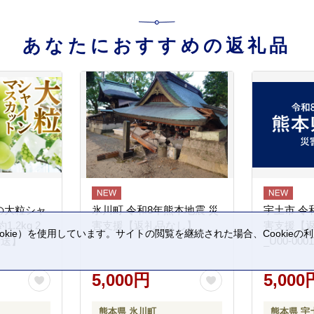
_D104-25
あなたにおすすめの返礼品
の大粒シャ
氷川町 令和8年熊本地震 災
宇土市 令
.2kg 2
害支援【返礼品なし】
害支援【
kie）を使用しています。サイトの閲覧を継続された場合、Cookie
発送】
_U00-0001
。
5,000円
5,000
熊本県 氷川町
熊本県 宇