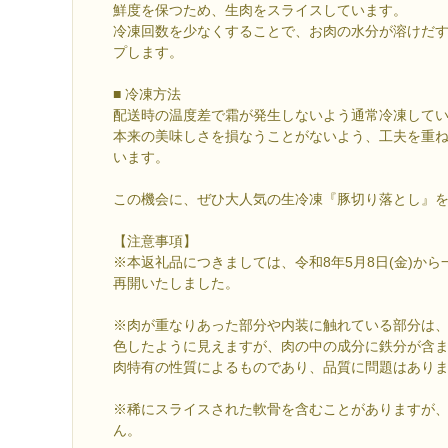
鮮度を保つため、生肉をスライスしています。
冷凍回数を少なくすることで、お肉の水分が溶けだ
プします。
■ 冷凍方法
配送時の温度差で霜が発生しないよう通常冷凍して
本来の美味しさを損なうことがないよう、工夫を重
います。
この機会に、ぜひ大人気の生冷凍『豚切り落とし』をご
【注意事項】
※本返礼品につきましては、令和8年5月8日(金)か
再開いたしました。
※肉が重なりあった部分や内装に触れている部分は
色したように見えますが、肉の中の成分に鉄分が含
肉特有の性質によるものであり、品質に問題はあり
※稀にスライスされた軟骨を含むことがありますが
ん。