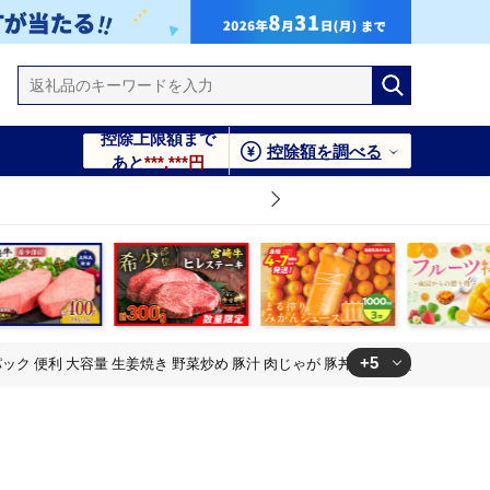
控除上限額まで
控除額を調べる
あと
***,***円
+5
パック 便利 大容量 生姜焼き 野菜炒め 豚汁 肉じゃが 豚丼 お弁当 おかず 晩ご飯
豚丼 お弁当 おかず 晩ご飯 おすすめ 使い切りサイズ 万能食材 お
豚丼 お弁当 おかず 晩ご飯 おすすめ 使い切りサイズ 万能食材 お