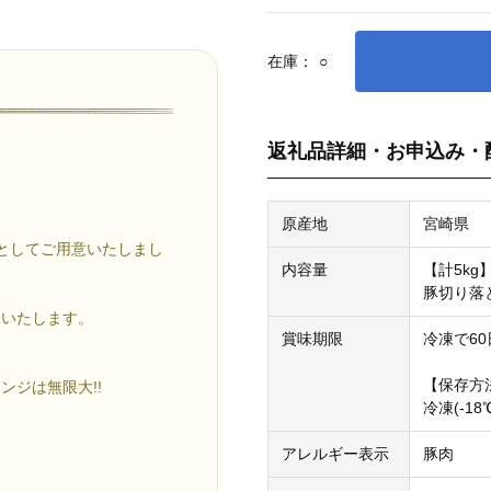
在庫：
○
返礼品詳細・お申込み・
原産地
宮崎県
品としてご用意いたしまし
内容量
【計5kg
豚切り落と
けいたします。
賞味期限
冷凍で60
【保存方
ジは無限大!!
冷凍(-1
アレルギー表示
豚肉