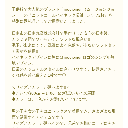
子供服で大人気のブランド「moujonjon（ムージョンジョ
ン）」の『ニットコールハイネック長袖Tシャツ2枚』を
特別に返礼品としてご用意いたしました。
日南市の日南丸高株式会社で手作りした安心の日本製。
カシミヤ調でやわらかく、ソフトな風合い!!
毛玉が出来にくく、洗濯による色落ちが少ないソフトタッ
チ素材を使用!!
ハイネックデザインに胸にはmoujonjonロゴのシンプル無
地デザイン。
日常のカジュアルスタイルに合わせやすく、快適さとおし
ゃれ感を兼ね備えた1枚です◎
＼サイズとカラーが選べます!!／
◆7サイズ(80cm～140cm)の幅広いサイズ展開
◆カラーは、4色からお選びいただけます。
男の子も女の子もユニセックスで着用でき、さまざまな場
面で活躍するアイテムです☆
サイズとカラーが選べるので、兄弟でお揃いコーデにもお