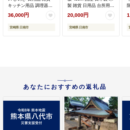
キッチン用品 調理器具
製 雑貨 日用品 台所用品
台所用品 キッチンアイ
キッチン 調理器具 衛生
36,000円
20,000円
1
テム 料理道具 日本製 国
的 またいた 新生活 ギフ
産 鍛冶屋 手作り ハンド
ト カッティングボード
宮崎県 日南市
宮崎県 日南市
メイド 抗菌作用 衛生的
匠の技 便利 天然 プレゼ
新生活 カッティングボ
ント 贈り物 おすすめ 使
ード プレート 宮崎県 日
いやすい 宮崎県 日南市
送
南市 送料無料_FF9-25
送料無料_D105-25
あなたにおすすめの返礼品