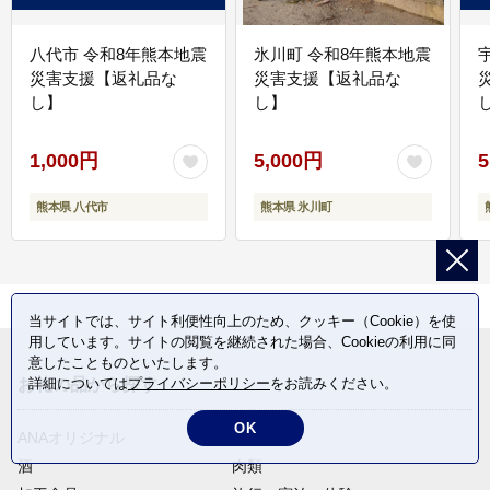
八代市 令和8年熊本地震
氷川町 令和8年熊本地震
災害支援【返礼品な
災害支援【返礼品な
し】
し】
し
1,000円
5,000円
5
熊本県 八代市
熊本県 氷川町
当サイトでは、サイト利便性向上のため、クッキー（Cookie）を使
用しています。サイトの閲覧を継続された場合、Cookieの利用に同
意したことものといたします。
詳細については
プライバシーポリシー
をお読みください。
お礼の品から探す
OK
ANAオリジナル
定期便
酒
肉類