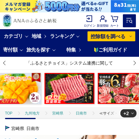
ログイン
新規登録
カート
カテゴリ
地域
ランキング
控除額を調べる
寄付額
旅先を探す
特集
ご利用ガイド
「ふるさとチョイス」システム連携に関して
+2
TOP
九州地方
宮崎県
日南市
≪サイズ・カラーが選べる≫
TOP
日用品・雑貨
ほかの雑貨・日用品
≪サイズ・カラーが選べ
宮崎県
日南市
TOP
ファッション
服
≪サイズ・カラーが選べる≫ニットコール 