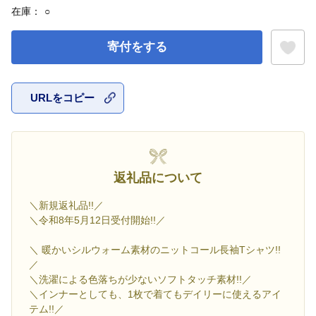
在庫：
○
寄付をする
URLをコピー
お気に入
返礼品について
＼新規返礼品!!／
＼令和8年5月12日受付開始!!／
＼ 暖かいシルウォーム素材のニットコール長袖Tシャツ!!
／
＼洗濯による色落ちが少ないソフトタッチ素材!!／
＼インナーとしても、1枚で着てもデイリーに使えるアイ
テム!!／