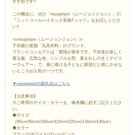
すすめです!!
この機会に、ぜひ「moujonjon（ムージョンジョン）」の
『ニットコールハイネック長袖Tシャツ』をお試しくださ
い!!
≪moujonjon（ムージョンジョン）≫
子供服の老舗「丸高衣料」のブランド。
ブランドコンセプトは「愛情が基本です。子供達が楽しく
着る服、元気な色、シンプルな型、着まわしのきくデイリ
ーウェアー」で、身に着ける子どもに窮屈だと感じさせな
いところが人気の一つです。
▼moujonjonの返礼品はこちら
【注意事項】
※ご希望のサイズ・カラーを、備考欄に必ずご記入くださ
い。
◆サイズ
（80cm/90cm/100cm/110cm/120cm/130cm/140cm）
◆カラー
ブラック/ホワイト/グレー/ピンク