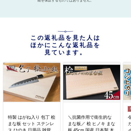
能を保証するものではありません。
この返礼品を見た人は
ほかにこんな返礼品を
見ています。
特製 はがね入り 包丁 桧
＼抗菌作用で衛生的な
まな板 セット ステンレ
まな板／ 桧 ヒノキ まな
カ
ス ひのき 日用品 雑貨
板 45cm 国産 日本製 木