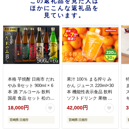
この返礼品を見た人は
ほかにこんな返礼品を
見ています。
本格 芋焼酎 日南市 だれ
果汁 100％ まる搾り み
やみ Bセット 900ml × 6
かん ジュース 220ml×30
本 酒 アルコール 飲料
本 機能性表示食品 飲料
国産 食品 セット 松の露
ソフトドリンク 果物 フ
飫肥杉 かね京かんろ 平
ルーツ 柑橘 ミカン シャ
18,000円
42,000円
3
蔵 いも焼酎 飲み比べ お
ーベット 国産 人気 おす
すすめ お祝 地酒 人気
すめ ギフト おすそ分け
宮崎県 日南市
宮崎県 日南市
水割り ロック お茶割 炭
お土産 贈り物 プレゼン