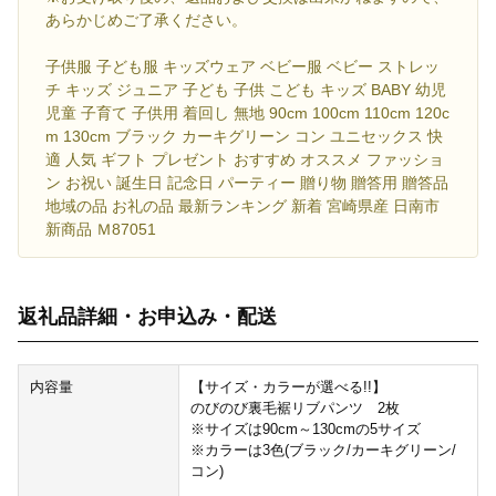
あらかじめご了承ください。
子供服 子ども服 キッズウェア ベビー服 ベビー ストレッ
チ キッズ ジュニア 子ども 子供 こども キッズ BABY 幼児
児童 子育て 子供用 着回し 無地 90cm 100cm 110cm 120c
m 130cm ブラック カーキグリーン コン ユニセックス 快
適 人気 ギフト プレゼント おすすめ オススメ ファッショ
ン お祝い 誕生日 記念日 パーティー 贈り物 贈答用 贈答品
地域の品 お礼の品 最新ランキング 新着 宮崎県産 日南市
新商品 Ｍ87051
返礼品詳細・お申込み・配送
内容量
【サイズ・カラーが選べる!!】
のびのび裏毛裾リブパンツ 2枚
※サイズは90cm～130cmの5サイズ
※カラーは3色(ブラック/カーキグリーン/
コン)