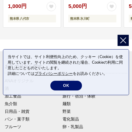
1,000円
5,000円
5
熊本県 八代市
熊本県 氷川町
当サイトでは、サイト利便性向上のため、クッキー（Cookie）を使
用しています。サイトの閲覧を継続された場合、Cookieの利用に同
お礼の品から探す
意したことものといたします。
詳細については
プライバシーポリシー
をお読みください。
ANAオリジナル
定期便
OK
酒
肉類
加工食品
旅行・宿泊・体験
魚介類
麺類
日用品・雑貨
野菜
パン・菓子類
電化製品
フルーツ
卵・乳製品