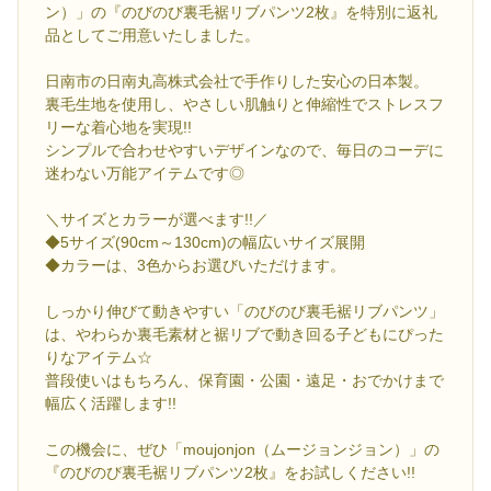
ン）」の『のびのび裏毛裾リブパンツ2枚』を特別に返礼
品としてご用意いたしました。
日南市の日南丸高株式会社で手作りした安心の日本製。
裏毛生地を使用し、やさしい肌触りと伸縮性でストレスフ
リーな着心地を実現!!
シンプルで合わせやすいデザインなので、毎日のコーデに
迷わない万能アイテムです◎
＼サイズとカラーが選べます!!／
◆5サイズ(90cm～130cm)の幅広いサイズ展開
◆カラーは、3色からお選びいただけます。
しっかり伸びて動きやすい「のびのび裏毛裾リブパンツ」
は、やわらか裏毛素材と裾リブで動き回る子どもにぴった
りなアイテム☆
普段使いはもちろん、保育園・公園・遠足・おでかけまで
幅広く活躍します!!
この機会に、ぜひ「moujonjon（ムージョンジョン）」の
『のびのび裏毛裾リブパンツ2枚』をお試しください!!