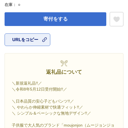
在庫：
○
寄付をする
URLをコピー
お気に入
返礼品について
＼新規返礼品!!／
＼令和8年5月12日受付開始!!／
＼日本品質の安心子どもパンツ!!／
＼ やわらか伸縮素材で快適フィット!!／
＼ シンプル＆ベーシックな無地デザイン!!／
子供服で大人気のブランド「moujonjon（ムージョンジョ