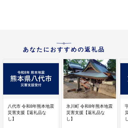
酸割 晩酌 お取り寄せ 詰
ト お取り寄せ 宮崎県 日
め合わせ 手土産 宮崎県
南市 送料無料_GB7-26
送料無料_CC20-22
南
あなたにおすすめの返礼品
八代市 令和8年熊本地震
氷川町 令和8年熊本地震
災害支援【返礼品な
災害支援【返礼品な
し】
し】
し