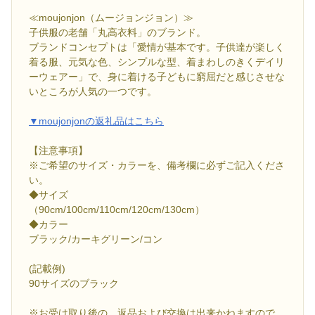
≪moujonjon（ムージョンジョン）≫
子供服の老舗「丸高衣料」のブランド。
ブランドコンセプトは「愛情が基本です。子供達が楽しく
着る服、元気な色、シンプルな型、着まわしのきくデイリ
ーウェアー」で、身に着ける子どもに窮屈だと感じさせな
いところが人気の一つです。
▼moujonjonの返礼品はこちら
【注意事項】
※ご希望のサイズ・カラーを、備考欄に必ずご記入くださ
い。
◆サイズ
（90cm/100cm/110cm/120cm/130cm）
◆カラー
ブラック/カーキグリーン/コン
(記載例)
90サイズのブラック
※お受け取り後の、返品および交換は出来かねますので、