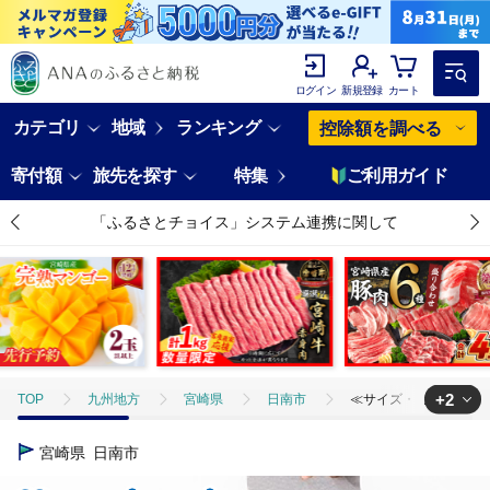
ログイン
新規登録
カート
カテゴリ
地域
ランキング
控除額を調べる
寄付額
旅先を探す
特集
ご利用ガイド
「ふるさとチョイス」システム連携に関して
+2
TOP
九州地方
宮崎県
日南市
≪サイズ・カラーが選べる≫
TOP
日用品・雑貨
ほかの雑貨・日用品
≪サイズ・カラーが選べ
宮崎県
日南市
TOP
ファッション
服
≪サイズ・カラーが選べる≫ のびのび裏毛