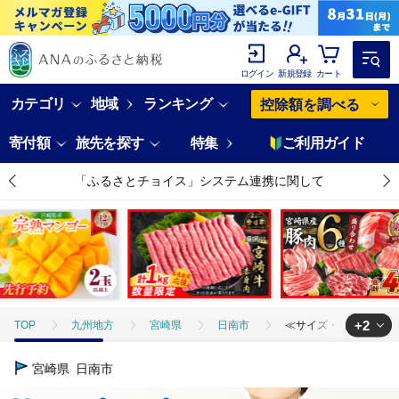
ログイン
新規登録
カート
カテゴリ
地域
ランキング
控除額を調べる
寄付額
旅先を探す
特集
ご利用ガイド
「ふるさとチョイス」システム連携に関して
+2
TOP
九州地方
宮崎県
日南市
≪サイズ・カラーが選べる
TOP
日用品・雑貨
ほかの雑貨・日用品
≪サイズ・カラーが選
宮崎県
日南市
TOP
ファッション
服
≪サイズ・カラーが選べる≫ ロゴ刺繍無地