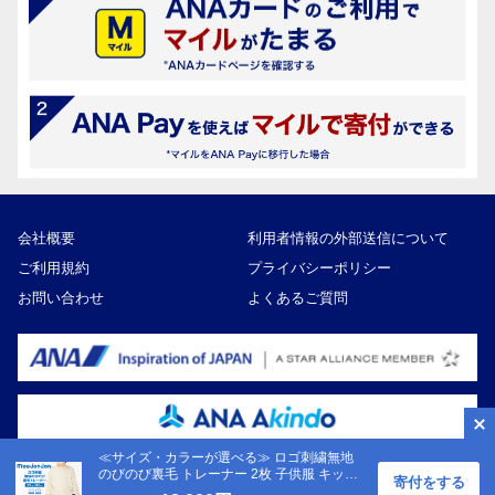
会社概要
利用者情報の外部送信について
ご利用規約
プライバシーポリシー
お問い合わせ
よくあるご質問
≪サイズ・カラーが選べる≫ ロゴ刺繍無地
のびのび裏毛 トレーナー 2枚 子供服 キッズ
寄付をする
Copyright ©ANA Akindo Co., Ltd
子供用品 ベビー服 日本製 ジュニア 長袖 シ