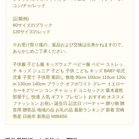
コン/チャ/レッド
(記載例)
80サイズのブラック
120サイズのレッド
※お受け取り後の、返品および交換は出来かねますので、
あらかじめご了承ください。
子供服 子ども服 キッズウェア ベビー服 ベビー ストレッ
チ キッズ ジュニア 子ども 子供 こども キッズ BABY 幼児
児童 子育て 子供用 着回し 無地 90cm 100cm 110cm 120c
m 130cm 140cm ブラック オフホワイト グレー イエロー
カーキグリーン コン チャ レッド ユニセックス 吸水速乾
部屋干し 快適 人気 ギフト プレゼント おすすめ オススメ
ファッション お祝い 誕生日 記念日 パーティー 贈り物 贈
答用 贈答品 地域の品 お礼の品 最新ランキング 新着 宮崎
県産 日南市 新商品 M86650