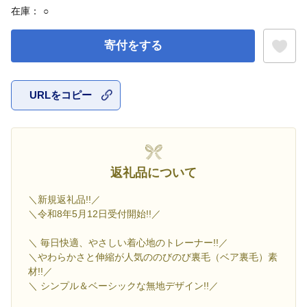
在庫：
○
寄付をする
URLをコピー
お気に入
返礼品について
＼新規返礼品!!／
＼令和8年5月12日受付開始!!／
＼ 毎日快適、やさしい着心地のトレーナー!!／
＼やわらかさと伸縮が人気ののびのび裏毛（ベア裏毛）素
材!!／
＼ シンプル＆ベーシックな無地デザイン!!／