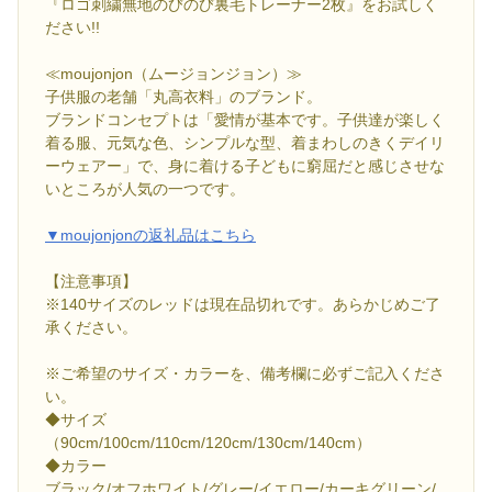
『ロゴ刺繍無地のびのび裏毛トレーナー2枚』をお試しく
ださい!!
≪moujonjon（ムージョンジョン）≫
子供服の老舗「丸高衣料」のブランド。
ブランドコンセプトは「愛情が基本です。子供達が楽しく
着る服、元気な色、シンプルな型、着まわしのきくデイリ
ーウェアー」で、身に着ける子どもに窮屈だと感じさせな
いところが人気の一つです。
▼moujonjonの返礼品はこちら
【注意事項】
※140サイズのレッドは現在品切れです。あらかじめご了
承ください。
※ご希望のサイズ・カラーを、備考欄に必ずご記入くださ
い。
◆サイズ
（90cm/100cm/110cm/120cm/130cm/140cm）
◆カラー
ブラック/オフホワイト/グレー/イエロー/カーキグリーン/