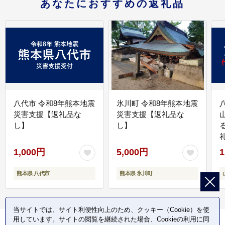
あなたにおすすめの返礼品
八代市 令和8年熊本地震
氷川町 令和8年熊本地震
災害支援【返礼品な
災害支援【返礼品な
し】
し】
1,000円
5,000円
1
熊本県 八代市
熊本県 氷川町
当サイトでは、サイト利便性向上のため、クッキー（Cookie）を使
用しています。サイトの閲覧を継続された場合、Cookieの利用に同