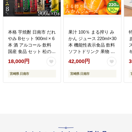
本格 芋焼酎 日南市 だれ
果汁 100％ まる搾り み
やみ Bセット 900ml × 6
かん ジュース 220ml×30
本 酒 アルコール 飲料
本 機能性表示食品 飲料
国産 食品 セット 松の露
ソフトドリンク 果物 フ
飫肥杉 かね京かんろ 平
ルーツ 柑橘 ミカン シャ
18,000円
42,000円
3
蔵 いも焼酎 飲み比べ お
ーベット 国産 人気 おす
すすめ お祝 地酒 人気
すめ ギフト おすそ分け
宮崎県 日南市
宮崎県 日南市
水割り ロック お茶割 炭
お土産 贈り物 プレゼン
酸割 晩酌 お取り寄せ 詰
ト お取り寄せ 宮崎県 日
め合わせ 手土産 宮崎県
南市 送料無料_GB7-26
送料無料_CC20-22
南