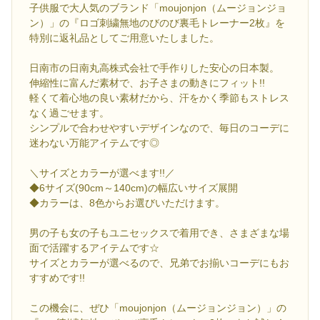
子供服で大人気のブランド「moujonjon（ムージョンジョ
ン）」の『ロゴ刺繍無地のびのび裏毛トレーナー2枚』を
特別に返礼品としてご用意いたしました。
日南市の日南丸高株式会社で手作りした安心の日本製。
伸縮性に富んだ素材で、お子さまの動きにフィット!!
軽くて着心地の良い素材だから、汗をかく季節もストレス
なく過ごせます。
シンプルで合わせやすいデザインなので、毎日のコーデに
迷わない万能アイテムです◎
＼サイズとカラーが選べます!!／
◆6サイズ(90cm～140cm)の幅広いサイズ展開
◆カラーは、8色からお選びいただけます。
男の子も女の子もユニセックスで着用でき、さまざまな場
面で活躍するアイテムです☆
サイズとカラーが選べるので、兄弟でお揃いコーデにもお
すすめです!!
この機会に、ぜひ「moujonjon（ムージョンジョン）」の