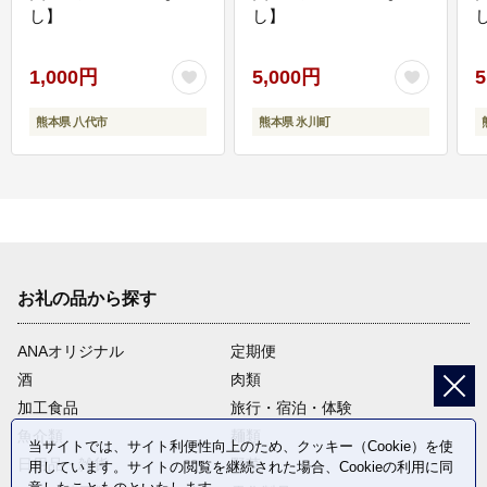
し】
し】
し
1,000円
5,000円
5
熊本県 八代市
熊本県 氷川町
お礼の品から探す
ANAオリジナル
定期便
酒
肉類
加工食品
旅行・宿泊・体験
魚介類
麺類
当サイトでは、サイト利便性向上のため、クッキー（Cookie）を使
日用品・雑貨
野菜
用しています。サイトの閲覧を継続された場合、Cookieの利用に同