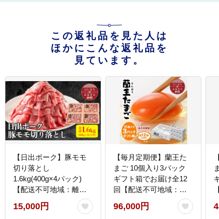
この返礼品を見た人は
ほかにこんな返礼品を
見ています。
【日出ポーク】豚モモ
【毎月定期便】蘭王た
切り落とし
まご 10個入り3パック
1.6kg(400g×4パック)
ギフト箱でお届け全12
【配送不可地域：離
回【配送不可地域：離
島】
島】
15,000円
96,000円
4