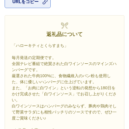
URLをコピー
お気に入
返礼品について
「ハローキティとくらすまち」
毎月発送の定期便です。
全国テレビ番組で絶賛された白ワインソースのマインズハ
ンバーグです。
厳選された牛肉100%に、食物繊維入のパン粉も使用し
た、体に優しいハンバーグに仕上げています。
また、「お肉に白ワイン」という逆転の発想から180日を
かけ完成させた「白ワインソース」でお召し上がりくださ
い。
白ワインソースはハンバーグのみならず、豚肉や鶏肉そし
て野菜サラダにも相性バッチリのソースですので、ぜひ一
度ご賞味ください♪