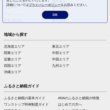
意したことものといたします。
パン・菓子類
電化製品
詳細については
プライバシーポリシー
をお読みください。
フルーツ
卵・乳製品
ファッション
米・穀物
OK
飲料(酒以外)
返礼品なし
地域から探す
北海道エリア
東北エリア
関東エリア
中部エリア
近畿エリア
中国エリア
四国エリア
九州エリア
沖縄エリア
ふるさと納税ガイド
ふるさと納税の基本ガイド
ANAのふるさと納税の特徴
ワンストップ特例制度ガイド
はじめての方へ