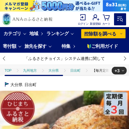
ログイン
新規登録
カート
カテゴリ
地域
ランキング
控除額を調べる
寄付額
旅先を探す
特集
ご利用ガイド
「ふるさとチョイス」システム連携に関して
+3
TOP
九州地方
大分県
日出町
【毎月定期便】【全国テ
TOP
肉
【毎月定期便】【全国テレビで絶賛】マインズハンバーグ(
大分県
日出町
TOP
肉
加工肉
ハンバーグ
【毎月定期便】【全国テレ
TOP
定期便
【毎月定期便】【全国テレビで絶賛】マインズハンバー