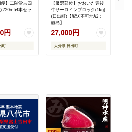
期便】二階堂吉四
【厳選部位】おおいた豊後
(720ml)4本セッ
牛サーロインブロック(1kg)
(日出町)【配送不可地域：
離島】
00円
27,000円
出町
大分県 日出町