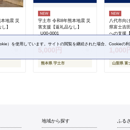
熊本地震 災
宇土市 令和8年熊本地震 災
八代市向け
なし】
害支援【返礼品なし】
県富士吉
_U00-0001
への支援
kie）を使用しています。サイトの閲覧を継続された場合、Cookie
5,000円
1,000
。
熊本県 宇土市
山梨県 富
地域から探す
ふる