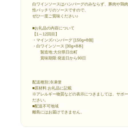
白ワインソースはハンバーグのみならず、豚肉や鶏
性バッチリのソースですので、
ぜひ一度ご賞味ください♪
■お礼品の内容について
【1～12回目】
・マインズハンバーグ [150g×8個]
・白ワインソース [30g×8本]
製造地:大分県日出町
賞味期限:発送日から90日
配送種別:冷凍便
■原材料:お礼品に記載
※アレルギー物質などの表示につきましては、サポ
ださい。
■配送不可地域
離島にはお届けできません。