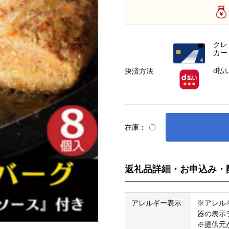
クレ
カー
d払
決済方法
在庫：
〇
返礼品詳細・お申込み・
アレルギー表示
※アレル
器の表示
※提供元