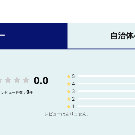
ー
自治体
★
5
0.0
★
4
★
3
0
レビュー件数：
件
★
2
★
1
レビューはありません。