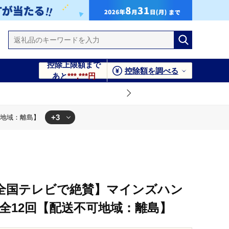
控除上限額まで
控除額を調べる
あと
***,***円
+3
可地域：離島】
地域：離島】
全国テレビで絶賛】マインズハン
)全12回【配送不可地域：離島】