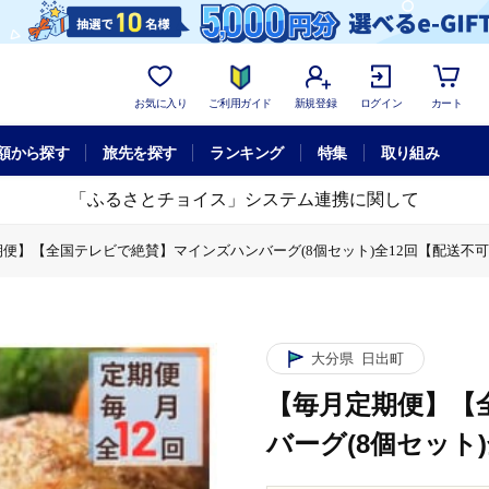
お気に入り
ご利用ガイド
新規登録
ログイン
カート
額から探す
旅先を探す
ランキング
特集
取り組み
「ふるさとチョイス」システム連携に関して
便】【全国テレビで絶賛】マインズハンバーグ(8個セット)全12回【配送不
ハンバーグ(8個セット)全12回【配送不可地域：離島】
】【全国テレビで絶賛】マインズハンバーグ(8個セット)全12回【配送不可
ンズハンバーグ(8個セット)全12回【配送不可地域：離島】
大分県
日出町
【毎月定期便】【
バーグ(8個セット