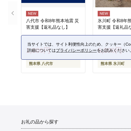
八代市 令和8年熊本地震 災
氷川町 令和8年
害支援【返礼品なし】
害支援【返礼品
当サイトでは、サイト利便性向上のため、クッキー（Coo
1,000円
5,000円
詳細については
プライバシーポリシー
をお読みください
熊本県 八代市
熊本県 氷川町
お礼の品から探す