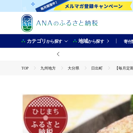
カテゴリ
地域
から探す
から探す
寄付
TOP
九州地方
大分県
日出町
【毎月定期
TOP
肉
【毎月定期便】【全国テレビで絶賛】マインズ
TOP
肉
加工肉
ハンバーグ
【毎月定期便
TOP
定期便
【毎月定期便】【全国テレビで絶賛】マイ