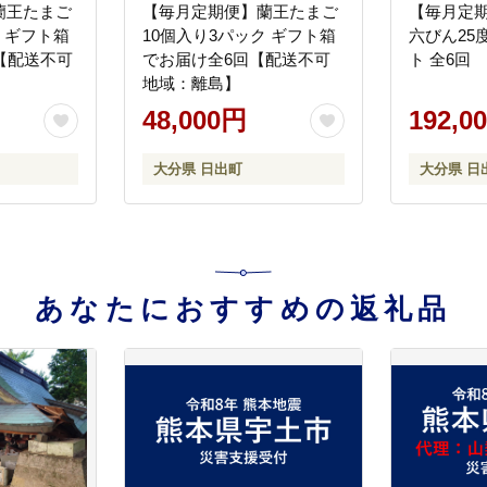
蘭王たまご
【毎月定期便】蘭王たまご
【毎月定
ク ギフト箱
10個入り3パック ギフト箱
六びん25度
【配送不可
でお届け全6回【配送不可
ト 全6回
地域：離島】
48,000円
192,0
大分県 日出町
大分県 日
あなたにおすすめの返礼品