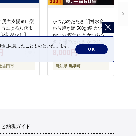
 災害支援※山梨
かつおのたたき 明神水産
田市による八代市
わら焼き鰹 500g 鰹 カツオ
【返礼品なし】
かつお 鰹たたき かつおタ
タキ 鰹のたたき かつおの
の利用に同意したことものといたします。
タタキ 藁焼き わら焼き 魚
OK
円
8,000円
さかな 海鮮 刺身 お刺身 冷
凍 ご家庭用 グルメ 特産品
士吉田市
高知県 黒潮町
ご当地 本場 高知 黒潮町 ギ
フト 贈答品 人気 返礼品 ふ
るさと納税 魚介類 高知県
産 土佐名物 高知県 高評価
食卓 ご飯のお供 父の日 ギ
フト プレゼント[1669]
さと納税ガイド