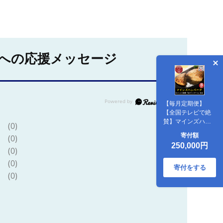
への応援メッセージ
【毎月定期便】
【全国テレビで絶
賛】マインズハン
(0)
バーグ(8個セット)
寄付額
(0)
全12回【配送不可
250,000円
地域：離島】
(0)
(0)
寄付をする
(0)