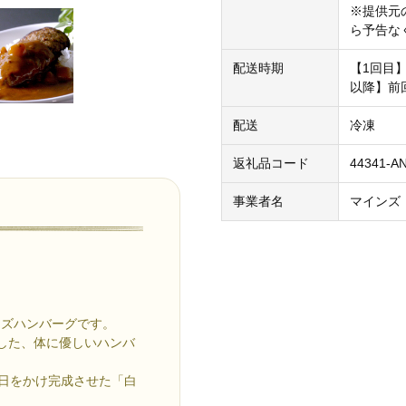
※提供元
ら予告な
配送時期
【1回目
以降】前
配送
冷凍
返礼品コード
44341-A
事業者名
マインズ
ンズハンバーグです。
用した、体に優しいハンバ
0日をかけ完成させた「白