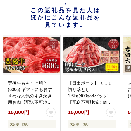
この返礼品を見た人は
ほかにこんな返礼品を
見ています。
豊後牛ももすき焼き
【日出ポーク】豚モモ
(600g) ギフトにもおす
切り落とし
すめな人気のすき焼き
1.6kg(400g×4パック)
(
用お肉【配送不可地
【配送不可地域：離
域：離島】
島】
15,000円
15,000円
5
大分県 日出町
大分県 日出町