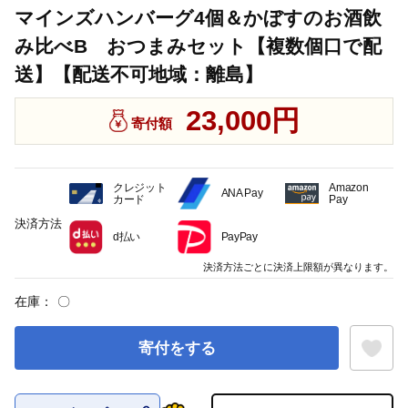
マインズハンバーグ4個＆かぼすのお酒飲
み比べB おつまみセット【複数個口で配
送】【配送不可地域：離島】
23,000円
寄付額
クレジット
Amazon
ANA Pay
カード
Pay
決済方法
d払い
PayPay
決済方法ごとに決済上限額が異なります。
在庫：
〇
寄付をする