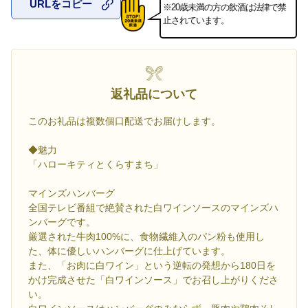
URLをコピー
※20歳未満の方の飲酒は法律で禁
お気に入
止されています。
返礼品について
このお礼品は複数個口配送でお届けします。
◆魅力
「ハローキティとくらすまち」
マインズハンバーグ
全国テレビ番組で絶賛された白ワインソースのマインズハ
ンバーグです。
厳選された牛肉100%に、食物繊維入のパン粉も使用し
た、体に優しいハンバーグに仕上げています。
また、「お肉に白ワイン」という逆転の発想から180日を
かけ完成させた「白ワインソース」でお召し上がりくださ
い。