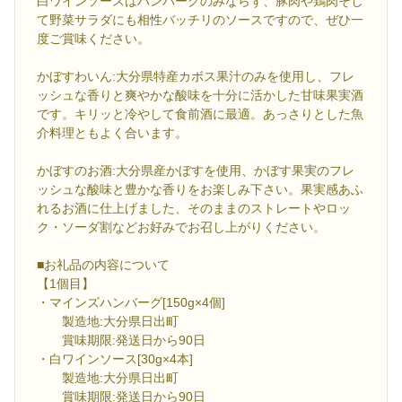
白ワインソースはハンバーグのみならず、豚肉や鶏肉そし
て野菜サラダにも相性バッチリのソースですので、ぜひ一
度ご賞味ください。
かぼすわいん:大分県特産カボス果汁のみを使用し、フレ
ッシュな香りと爽やかな酸味を十分に活かした甘味果実酒
です。キリッと冷やして食前酒に最適。あっさりとした魚
介料理ともよく合います。
かぼすのお酒:大分県産かぼすを使用、かぼす果実のフレ
ッシュな酸味と豊かな香りをお楽しみ下さい。果実感あふ
れるお酒に仕上げました、そのままのストレートやロッ
ク・ソーダ割などお好みでお召し上がりください。
■お礼品の内容について
【1個目】
・マインズハンバーグ[150g×4個]
製造地:大分県日出町
賞味期限:発送日から90日
・白ワインソース[30g×4本]
製造地:大分県日出町
賞味期限:発送日から90日