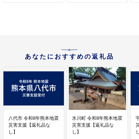
あなたにおすすめの返礼品
八代市 令和8年熊本地震
氷川町 令和8年熊本地震
災害支援【返礼品な
災害支援【返礼品な
し】
し】
し