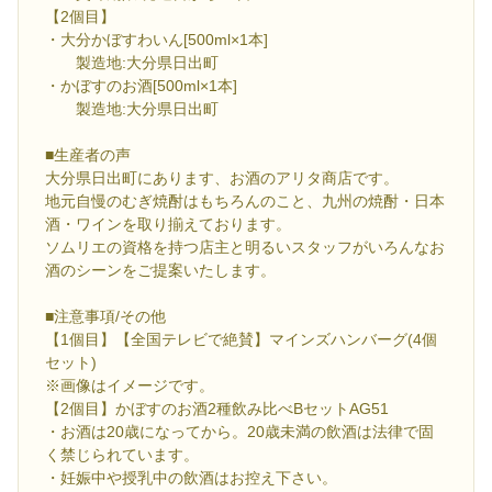
【2個目】
・大分かぼすわいん[500ml×1本]
製造地:大分県日出町
・かぼすのお酒[500ml×1本]
製造地:大分県日出町
■生産者の声
大分県日出町にあります、お酒のアリタ商店です。
地元自慢のむぎ焼酎はもちろんのこと、九州の焼酎・日本
酒・ワインを取り揃えております。
ソムリエの資格を持つ店主と明るいスタッフがいろんなお
酒のシーンをご提案いたします。
■注意事項/その他
【1個目】【全国テレビで絶賛】マインズハンバーグ(4個
セット)
※画像はイメージです。
【2個目】かぼすのお酒2種飲み比べBセットAG51
・お酒は20歳になってから。20歳未満の飲酒は法律で固
く禁じられています。
・妊娠中や授乳中の飲酒はお控え下さい。