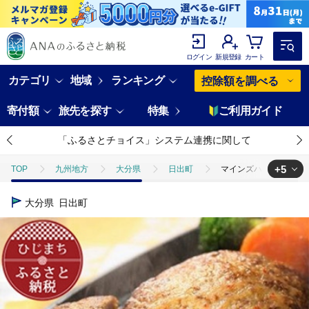
ログイン
新規登録
カート
カテゴリ
地域
ランキング
控除額を調べる
寄付額
旅先を探す
特集
ご利用ガイド
「ふるさとチョイス」システム連携に関して
+5
TOP
九州地方
大分県
日出町
マインズハンバーグ4
TOP
肉
加工肉
マインズハンバーグ4個＆かぼすのお酒飲み
大分県
日出町
TOP
肉
加工肉
ハンバーグ
マインズハンバーグ4個
TOP
酒
マインズハンバーグ4個＆かぼすのお酒飲み比べB おつ
TOP
酒
ワイン
マインズハンバーグ4個＆かぼすのお酒飲み
TOP
酒
ほかの酒
マインズハンバーグ4個＆かぼすのお酒飲