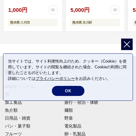
1,000円
5,000円
5
熊本県 八代市
熊本県 氷川町
当サイトでは、サイト利便性向上のため、クッキー（Cookie）を使
用しています。サイトの閲覧を継続された場合、Cookieの利用に同
お礼の品から探す
意したことものといたします。
詳細については
プライバシーポリシー
をお読みください。
ANAオリジナル
定期便
OK
酒
肉類
加工食品
旅行・宿泊・体験
魚介類
麺類
日用品・雑貨
野菜
パン・菓子類
電化製品
フルーツ
卵・乳製品