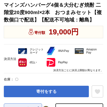
マインズハンバーグ4個＆大分むぎ焼酎 二
階堂20度900ml×2本 おつまみセット【複
数個口で配送】【配送不可地域：離島】
19,000円
寄付額
クレジット
Amazon
ANA Pay
カード
Pay
決済方法
d払い
PayPay
決済方法ごとに決済上限額が異なります。
在庫：
〇
寄付をする