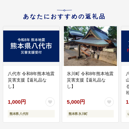
あなたにおすすめの返礼品
八代市 令和8年熊本地震
氷川町 令和8年熊本地震
災害支援【返礼品な
災害支援【返礼品な
し】
し】
1,000円
5,000円
1
熊本県 八代市
熊本県 氷川町