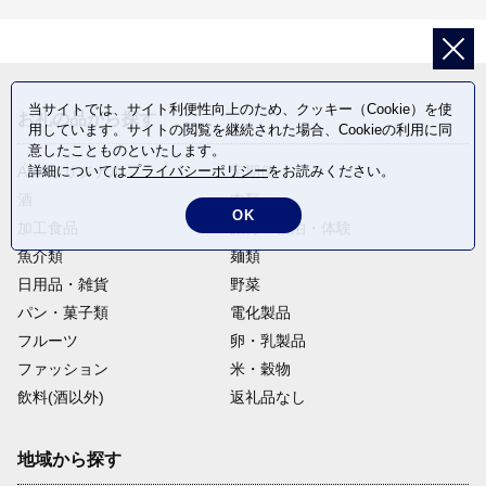
当サイトでは、サイト利便性向上のため、クッキー（Cookie）を使
お礼の品から探す
用しています。サイトの閲覧を継続された場合、Cookieの利用に同
意したことものといたします。
詳細については
プライバシーポリシー
をお読みください。
ANAオリジナル
定期便
酒
肉類
OK
加工食品
旅行・宿泊・体験
魚介類
麺類
日用品・雑貨
野菜
パン・菓子類
電化製品
フルーツ
卵・乳製品
ファッション
米・穀物
飲料(酒以外)
返礼品なし
地域から探す