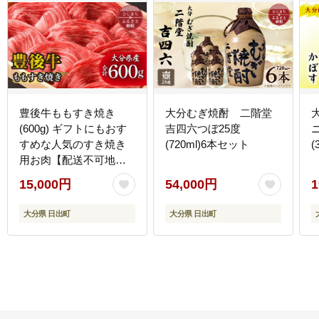
豊後牛ももすき焼き
大分むぎ焼酎 二階堂
(600g) ギフトにもおす
吉四六つぼ25度
すめな人気のすき焼き
(720ml)6本セット
(
用お肉【配送不可地
域：離島】
15,000円
54,000円
1
大分県 日出町
大分県 日出町