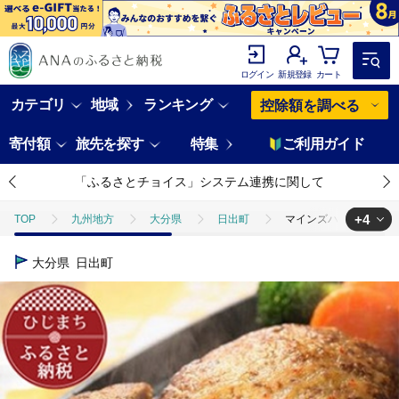
ログイン
新規登録
カート
カテゴリ
地域
ランキング
控除額を調べる
寄付額
旅先を探す
特集
ご利用ガイド
「ふるさとチョイス」システム連携に関して
+4
TOP
九州地方
大分県
日出町
マインズハンバーグ4個
TOP
肉
加工肉
マインズハンバーグ4個＆大分むぎ焼酎 二階
大分県
日出町
TOP
肉
加工肉
ハンバーグ
マインズハンバーグ4個＆
TOP
酒
マインズハンバーグ4個＆大分むぎ焼酎 二階堂20度900
TOP
酒
焼酎
マインズハンバーグ4個＆大分むぎ焼酎 二階堂