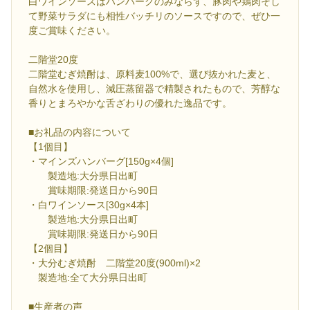
白ワインソースはハンバーグのみならず、豚肉や鶏肉そし
て野菜サラダにも相性バッチリのソースですので、ぜひ一
度ご賞味ください。
二階堂20度
二階堂むぎ焼酎は、原料麦100%で、選び抜かれた麦と、
自然水を使用し、減圧蒸留器で精製されたもので、芳醇な
香りとまろやかな舌ざわりの優れた逸品です。
■お礼品の内容について
【1個目】
・マインズハンバーグ[150g×4個]
製造地:大分県日出町
賞味期限:発送日から90日
・白ワインソース[30g×4本]
製造地:大分県日出町
賞味期限:発送日から90日
【2個目】
・大分むぎ焼酎 二階堂20度(900ml)×2
製造地:全て大分県日出町
■生産者の声