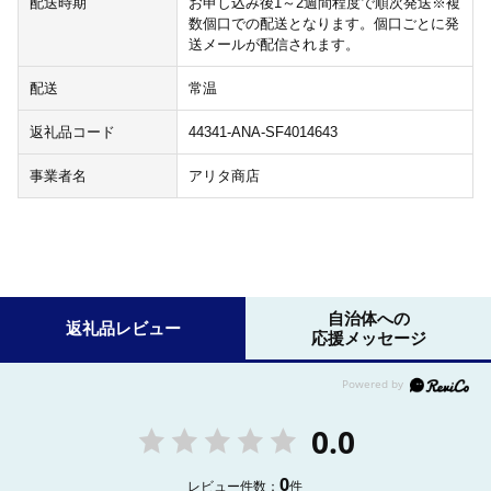
配送時期
お申し込み後1～2週間程度で順次発送※複
数個口での配送となります。個口ごとに発
送メールが配信されます。
配送
常温
返礼品コード
44341-ANA-SF4014643
事業者名
アリタ商店
自治体への
返礼品レビュー
応援メッセージ
0.0
0
レビュー件数：
件