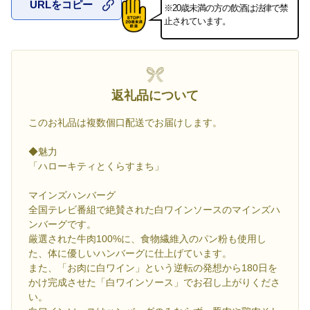
URLをコピー
※20歳未満の方の飲酒は法律で禁
お気に入
止されています。
返礼品について
このお礼品は複数個口配送でお届けします。
◆魅力
「ハローキティとくらすまち」
マインズハンバーグ
全国テレビ番組で絶賛された白ワインソースのマインズハ
ンバーグです。
厳選された牛肉100%に、食物繊維入のパン粉も使用し
た、体に優しいハンバーグに仕上げています。
また、「お肉に白ワイン」という逆転の発想から180日を
かけ完成させた「白ワインソース」でお召し上がりくださ
い。