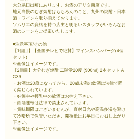
大分県日出町にあります、お酒のアリタ商店です。
地元自慢のむぎ焼酎はもちろんのこと、九州の焼酎・日本
酒・ワインを取り揃えております。
ソムリエの資格を持つ店主と明るいスタッフがいろんなお
酒のシーンをご提案いたします。
■注意事項/その他
【1個目】【全国テレビで絶賛】マインズハンバーグ(4個
セット)
※画像はイメージです。
【2個目】大分むぎ焼酎 二階堂20度 (900ml) 2本セット A
G39
・お酒は20歳になってから。20歳未満の飲酒は法律で固
く禁じられています。
・妊娠中や授乳中の飲酒はお控え下さい。
・飲酒運転は法律で禁止されています。
・賞味期限はございませんが、直射日光や高温多湿を避け
て冷暗所で保管いただき、開栓後はお早目にお召し上がり
下さい。
※画像はイメージです。