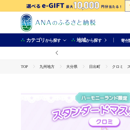
カテゴリ
地域
から探す
から探す
寄付
TOP
九州地方
大分県
日出町
クロミ ス
TOP
日用品・雑貨
ほかの雑貨・日用品
クロミ