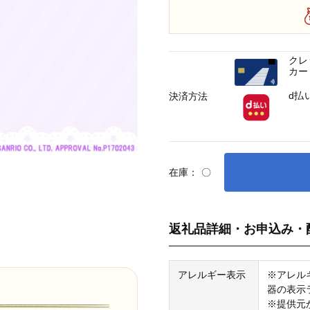
クレ
カー
d払
決済方法
在庫：
〇
返礼品詳細・お申込み・
アレルギー表示
※アレル
器の表示
※提供元