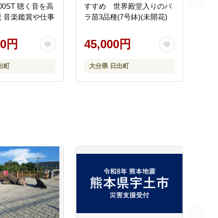
800ST 聴く音を高
すすめ 世界殿堂入りのバ
 音楽鑑賞や仕事
ラ苗3品種(7号鉢)(未開花)
00円
45,000円
出町
大分県 日出町