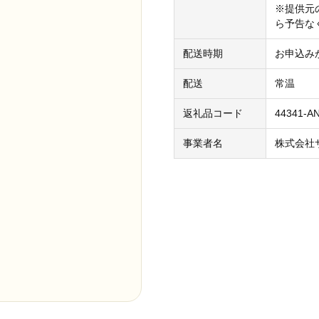
※提供元
ら予告な
配送時期
お申込み
。
配送
常温
返礼品コード
44341-A
事業者名
株式会社