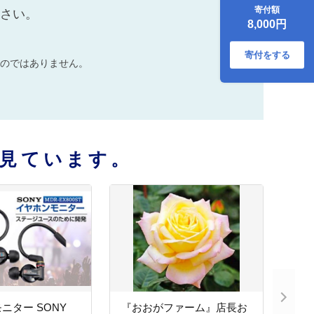
定)
寄付額
ださい。
8,000円
寄付をする
のではありません。
見ています。
ー SONY
『おおがファーム』店長お