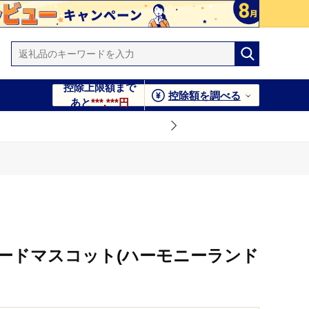
控除上限額まで
控除額を調べる
あと
***,***円
ードマスコット(ハーモニーランド