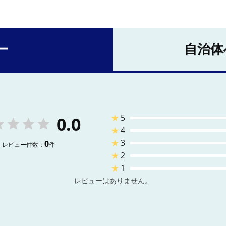
ー
自治体
★
5
0.0
★
4
★
3
0
レビュー件数：
件
★
2
★
1
レビューはありません。