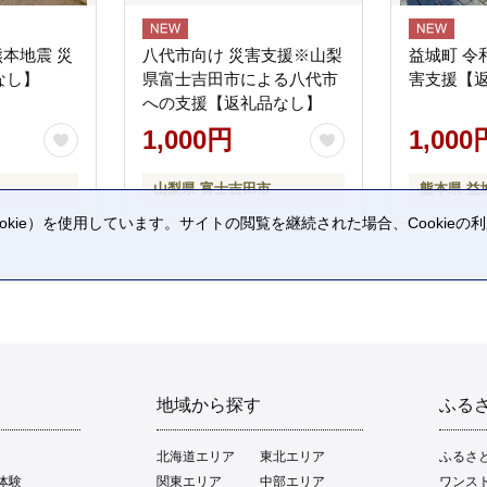
熊本地震 災
八代市向け 災害支援※山梨
益城町 令
なし】
県富士吉田市による八代市
害支援【
への支援【返礼品なし】
1,000円
1,000
山梨県 富士吉田市
熊本県 益
kie）を使用しています。サイトの閲覧を継続された場合、Cookie
。
地域から探す
ふる
北海道エリア
東北エリア
ふるさ
体験
関東エリア
中部エリア
ワンス