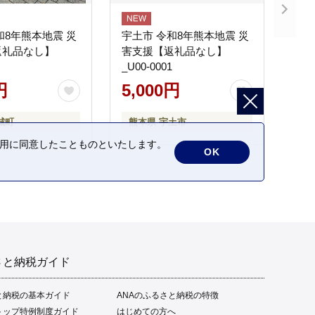
和8年熊本地震 災
宇土市 令和8年熊本地震 災
返礼品なし】
害支援【返礼品なし】
_U00-0001
円
5,000円
城町
熊本県 宇土市
の利用に同意したことものといたします。
OK
さと納税ガイド
と納税の基本ガイド
ANAのふるさと納税の特徴
トップ特例制度ガイド
はじめての方へ