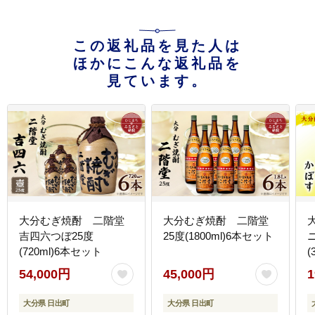
この返礼品を見た人は
ほかにこんな返礼品を
見ています。
大分むぎ焼酎 二階堂
大分むぎ焼酎 二階堂
吉四六つぼ25度
25度(1800ml)6本セット
(720ml)6本セット
(
54,000円
45,000円
1
大分県 日出町
大分県 日出町