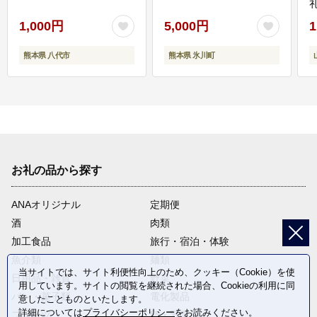
1,000円
5,000円
1
熊本県 八代市
熊本県 氷川町
お礼の品から探す
ANAオリジナル
定期便
酒
肉類
加工食品
旅行・宿泊・体験
魚介類
麺類
当サイトでは、サイト利便性向上のため、クッキー（Cookie）を使
日用品・雑貨
野菜
用しています。サイトの閲覧を継続された場合、Cookieの利用に同
パン・菓子類
電化製品
意したことものといたします。
詳細については
プライバシーポリシー
をお読みください。
フルーツ
卵・乳製品