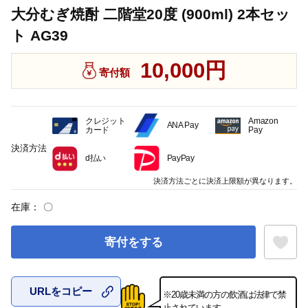
大分むぎ焼酎 二階堂20度 (900ml) 2本セッ
ト AG39
10,000円
寄付額
クレジット
Amazon
ANA Pay
カード
Pay
決済方法
d払い
PayPay
決済方法ごとに決済上限額が異なります。
在庫：
〇
寄付をする
URLをコピー
※20歳未満の方の飲酒は法律で禁
お気に入
止されています。