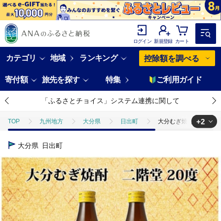
ログイン
新規登録
カート
カテゴリ
地域
ランキング
控除額を調べる
寄付額
旅先を探す
特集
ご利用ガイド
「ふるさとチョイス」システム連携に関して
+2
TOP
九州地方
大分県
日出町
大分むぎ焼酎 二階堂20度 
TOP
酒
大分むぎ焼酎 二階堂20度 (900ml) 2本セット AG39
大分県
日出町
TOP
酒
焼酎
大分むぎ焼酎 二階堂20度 (900ml) 2本セット A