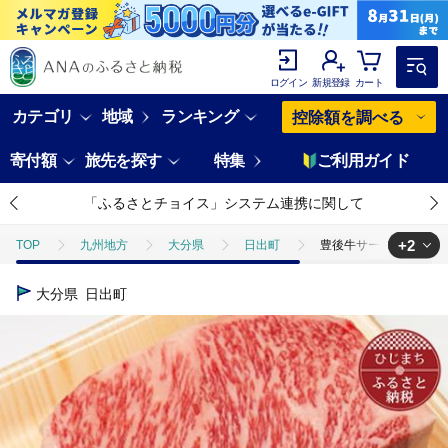
ログイン
新規登録
カート
カテゴリ
地域
ランキング
控除額を調べる
寄付額
旅先を探す
特集
ご利用ガイド
「ふるさとチョイス」システム連携に関して
+2
TOP
九州地方
大分県
日出町
豊後牛サーロインブロッ
TOP
肉
豊後牛サーロインブロック(1kg)【配送不可地域：離島】
大分県
日出町
TOP
肉
牛肉
ステーキ(牛肉)
豊後牛サーロインブロック