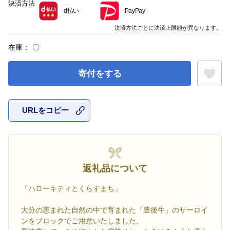
決済方法
d払い
PayPay
決済方法ごとに決済上限額が異なります。
在庫：
〇
寄付をする
URLをコピー
お気に入
返礼品について
「ハローキティとくらすまち」
大分の恵まれた自然の中で育まれた「豊後牛」のサーロイ
ンをブロックでご用意いたしました。