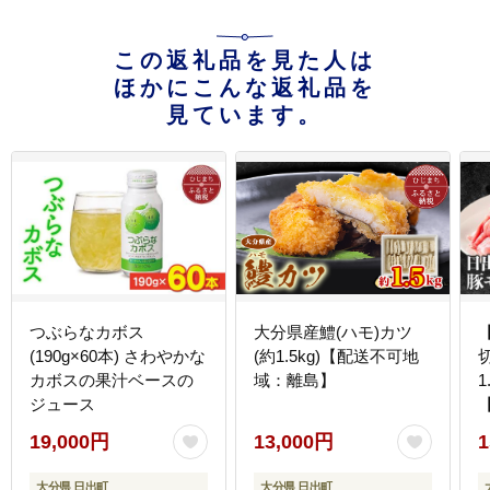
この返礼品を見た人は
ほかにこんな返礼品を
見ています。
つぶらなカボス
大分県産鱧(ハモ)カツ
(190g×60本) さわやかな
(約1.5kg)【配送不可地
カボスの果汁ベースの
域：離島】
1
ジュース
19,000円
13,000円
1
大分県 日出町
大分県 日出町