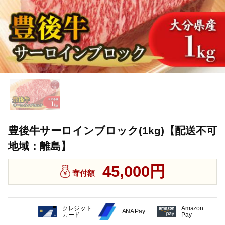
豊後牛サーロインブロック(1kg)【配送不可
地域：離島】
45,000円
寄付額
クレジット
Amazon
ANA Pay
カード
Pay