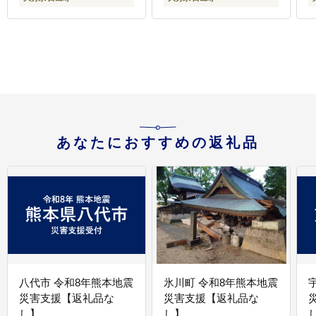
あなたにおすすめの返礼品
八代市 令和8年熊本地震
氷川町 令和8年熊本地震
災害支援【返礼品な
災害支援【返礼品な
し】
し】
し