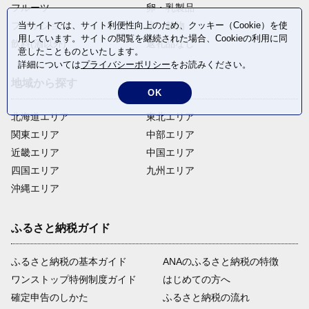
フルーツ
卵・乳製品
当サイトでは、サイト利便性向上のため、クッキー（Cookie）を使
ファッション
米・穀物
用しています。サイトの閲覧を継続された場合、Cookieの利用に同
飲料(酒以外)
返礼品なし
意したことものといたします。
詳細については
プライバシーポリシー
をお読みください。
地域から探す
OK
北海道エリア
東北エリア
関東エリア
中部エリア
近畿エリア
中国エリア
四国エリア
九州エリア
沖縄エリア
ふるさと納税ガイド
ふるさと納税の基本ガイド
ANAのふるさと納税の特徴
ワンストップ特例制度ガイド
はじめての方へ
確定申告のしかた
ふるさと納税の流れ