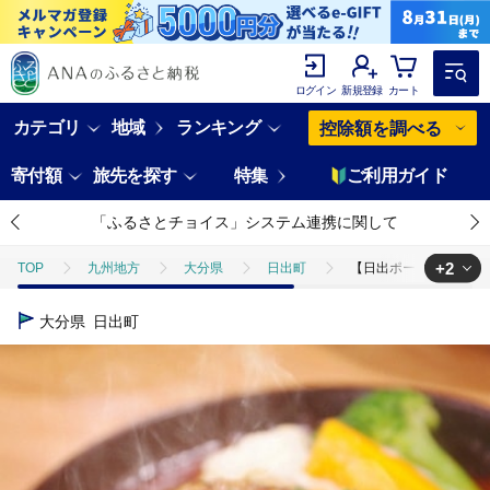
ログイン
新規登録
カート
カテゴリ
地域
ランキング
控除額を調べる
寄付額
旅先を探す
特集
ご利用ガイド
「ふるさとチョイス」システム連携に関して
+2
TOP
九州地方
大分県
日出町
【日出ポーク】豚100
TOP
肉
【日出ポーク】豚100%ハンバーグ(10個入り)【配送不可
大分県
日出町
TOP
肉
加工肉
ハンバーグ
【日出ポーク】豚100%