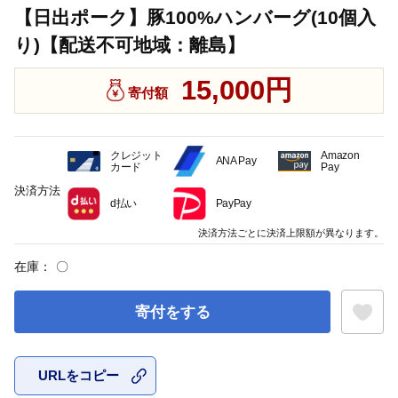
【日出ポーク】豚100%ハンバーグ(10個入
り)【配送不可地域：離島】
15,000円
寄付額
クレジット
Amazon
ANA Pay
カード
Pay
決済方法
d払い
PayPay
決済方法ごとに決済上限額が異なります。
在庫：
〇
寄付をする
URLをコピー
お気に入