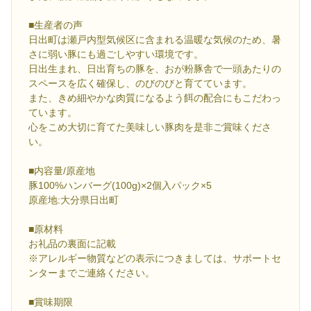
■生産者の声
日出町は瀬戸内型気候区に含まれる温暖な気候のため、暑
さに弱い豚にも過ごしやすい環境です。
日出生まれ、日出育ちの豚を、おが粉豚舎で一頭あたりの
スペースを広く確保し、のびのびと育てています。
また、きめ細やかな肉質になるよう餌の配合にもこだわっ
ています。
心をこめ大切に育てた美味しい豚肉を是非ご賞味くださ
い。
■内容量/原産地
豚100%ハンバーグ(100g)×2個入パック×5
原産地:大分県日出町
■原材料
お礼品の裏面に記載
※アレルギー物質などの表示につきましては、サポートセ
ンターまでご連絡ください。
■賞味期限