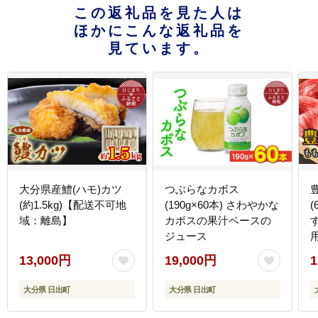
この返礼品を見た人は
ほかにこんな返礼品を
見ています。
大分県産鱧(ハモ)カツ
つぶらなカボス
(約1.5kg)【配送不可地
(190g×60本) さわやかな
域：離島】
カボスの果汁ベースの
ジュース
13,000円
19,000円
1
大分県 日出町
大分県 日出町