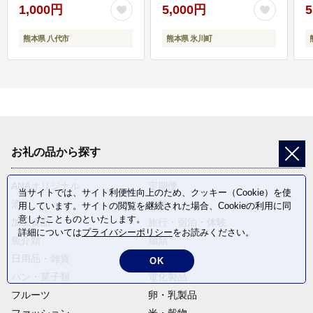
1,000円
5,000円
5
熊本県 八代市
熊本県 氷川町
お礼の品から探す
ANAオリジナル
定期便
当サイトでは、サイト利便性向上のため、クッキー（Cookie）を使
酒
肉類
用しています。サイトの閲覧を継続された場合、Cookieの利用に同
意したことものといたします。
加工食品
旅行・宿泊・体験
詳細については
プライバシーポリシー
をお読みください。
魚介類
麺類
日用品・雑貨
野菜
OK
パン・菓子類
電化製品
フルーツ
卵・乳製品