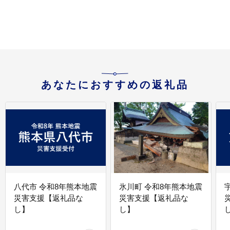
あなたにおすすめの返礼品
八代市 令和8年熊本地震
氷川町 令和8年熊本地震
災害支援【返礼品な
災害支援【返礼品な
し】
し】
し